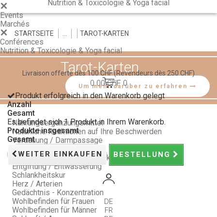
Nutrition & Toxicologie & Yoga facial
Events
Marchés
STARTSEITE
>
>
>
TAROT-KARTEN
Conférences
Nutrition & Toxicologie & Yoga facial
Tarot-Karten
Livraison offerte dès 100 CHF
(Revendeurs dès 250 CHF)
0.00 CHF
0
Um mehr darüber zu erfahren
Produkt erfolgreich in den Warenkorb gelegt
Anzahl
Gesamt
Es befindet sich 1 Produkt in Ihrem Warenkorb.
Nahrungsergänzungsmittel
Produkte insgesamt
Natürliche Reaktionen auf Ihre Beschwerden
Gesamt
Verdauung / Darmpassage
Schlaf / Stimmung / Stress
WEITER EINKAUFEN
BESTELLUNG
Vitalität / Natürliche Abwehrkräfte
Entgiftung / Entwässerung
Schlankheitskur
Herz / Arterien
Gedächtnis - Konzentration
Wohlbefinden für Frauen
DE
Wohlbefinden für Männer
FR