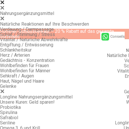
Nahrungsergänzungsmittel
Natürliche Reaktionen auf Ihre Beschwerden
Verdauung / Darmpassage
Sommer-Schlussverkauf – 20 % Rabatt auf das gesamte
Schlaf / Stimmung / Stress
Sortiment
Conseils
Vitalität / Natürliche Abwehrkräfte
Entgiftung / Entwässerung
Schlankheitskur
N
Herz / Arterien
Natürliche
Gedächtnis - Konzentration
Ve
Wohlbefinden für Frauen
Sc
Wohlbefinden für Männer
Vitali
Sehkraft / Augen
En
Haut, Nägel und Haare
Gelenke
Ge
Longline Nahrungsergänzungsmittel
W
Unsere Kuren: Geld sparen!
W
Probiotika
Spirulina
Safrabiol
Seriline
Longli
Omega 3, 6 und Krill
Un