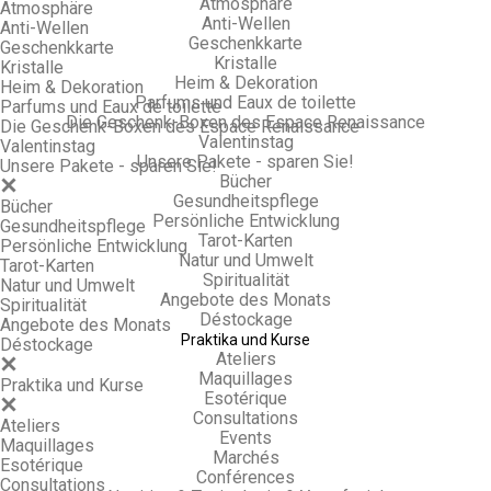
Atmosphäre
Atmosphäre
Anti-Wellen
Anti-Wellen
Geschenkkarte
Geschenkkarte
Kristalle
Kristalle
Heim & Dekoration
Heim & Dekoration
Parfums und Eaux de toilette
Parfums und Eaux de toilette
Die Geschenk-Boxen des Espace Renaissance
Die Geschenk-Boxen des Espace Renaissance
Valentinstag
Valentinstag
Unsere Pakete - sparen Sie!
Unsere Pakete - sparen Sie!
Bücher
Gesundheitspflege
Bücher
Persönliche Entwicklung
Gesundheitspflege
Tarot-Karten
Persönliche Entwicklung
Natur und Umwelt
Tarot-Karten
Spiritualität
Natur und Umwelt
Angebote des Monats
Spiritualität
Déstockage
Angebote des Monats
Praktika und Kurse
Déstockage
Ateliers
Maquillages
Praktika und Kurse
Esotérique
Consultations
Ateliers
Events
Maquillages
Marchés
Esotérique
Conférences
Consultations