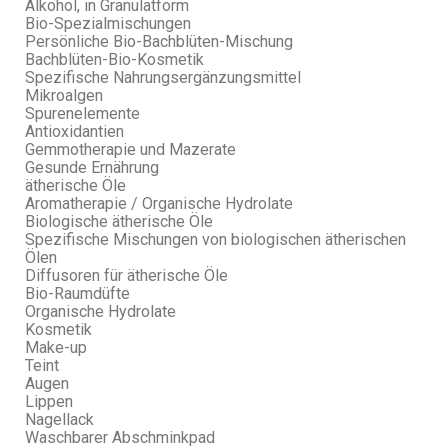
Alkohol, in Granulatform
Bio-Spezialmischungen
Persönliche Bio-Bachblüten-Mischung
Bachblüten-Bio-Kosmetik
Spezifische Nahrungsergänzungsmittel
Mikroalgen
Spurenelemente
Antioxidantien
Gemmotherapie und Mazerate
Gesunde Ernährung
ätherische Öle
Aromatherapie / Organische Hydrolate
Biologische ätherische Öle
Spezifische Mischungen von biologischen ätherischen
Ölen
Diffusoren für ätherische Öle
Bio-Raumdüfte
Organische Hydrolate
Kosmetik
Make-up
Teint
Augen
Lippen
Nagellack
Waschbarer Abschminkpad