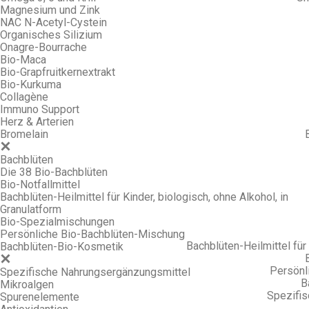
Magnesium und Zink
NAC N-Acetyl-Cystein
Organisches Silizium
Onagre-Bourrache
Bio-Maca
Bio-Grapfruitkernextrakt
Bio-Kurkuma
Collagène
Immuno Support
Herz & Arterien
Bromelain
Bachblüten
Die 38 Bio-Bachblüten
Bio-Notfallmittel
Bachblüten-Heilmittel für Kinder, biologisch, ohne Alkohol, in
Granulatform
Bio-Spezialmischungen
Persönliche Bio-Bachblüten-Mischung
Bachblüten-Heilmittel für 
Bachblüten-Bio-Kosmetik
Persönl
Spezifische Nahrungsergänzungsmittel
B
Mikroalgen
Spezifi
Spurenelemente