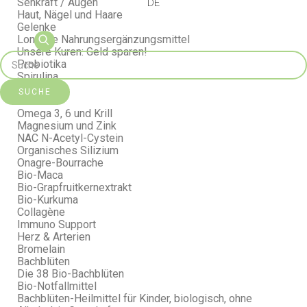
Sehkraft / Augen
DE
Haut, Nägel und Haare
Gelenke
Longline Nahrungsergänzungsmittel
Unsere Kuren: Geld sparen!
Probiotika
Spirulina
Safrabiol
SUCHE
Seriline
Omega 3, 6 und Krill
Magnesium und Zink
NAC N-Acetyl-Cystein
Organisches Silizium
Onagre-Bourrache
Bio-Maca
Bio-Grapfruitkernextrakt
Bio-Kurkuma
Collagène
Immuno Support
Herz & Arterien
Bromelain
Bachblüten
Die 38 Bio-Bachblüten
Bio-Notfallmittel
Bachblüten-Heilmittel für Kinder, biologisch, ohne