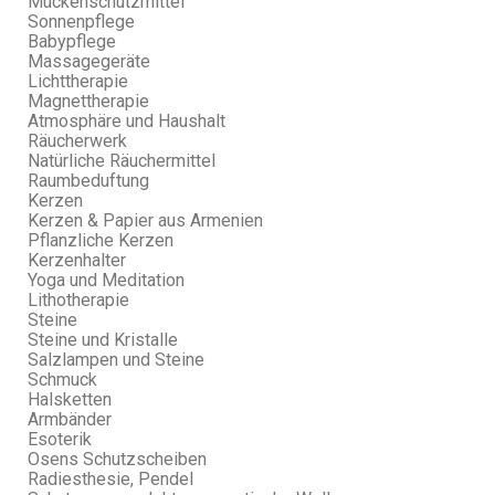
Mückenschutzmittel
Sonnenpflege
Babypflege
Massagegeräte
Lichttherapie
Magnettherapie
Atmosphäre und Haushalt
Räucherwerk
Natürliche Räuchermittel
Raumbeduftung
Kerzen
Kerzen & Papier aus Armenien
Pflanzliche Kerzen
Kerzenhalter
Yoga und Meditation
Lithotherapie
Steine
Steine und Kristalle
Salzlampen und Steine
Schmuck
Halsketten
Armbänder
Esoterik
Osens Schutzscheiben
Radiesthesie, Pendel