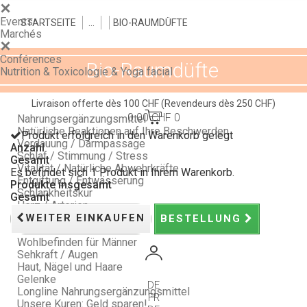
Events
STARTSEITE
>
>
>
BIO-RAUMDÜFTE
Marchés
Conférences
Bio-Raumdüfte
Nutrition & Toxicologie & Yoga facial
Livraison offerte dès 100 CHF
(Revendeurs dès 250 CHF)
0.00 CHF
0
Nahrungsergänzungsmittel
Natürliche Reaktionen auf Ihre Beschwerden
Produkt erfolgreich in den Warenkorb gelegt
Verdauung / Darmpassage
Anzahl
Schlaf / Stimmung / Stress
Gesamt
Vitalität / Natürliche Abwehrkräfte
Es befindet sich 1 Produkt in Ihrem Warenkorb.
Entgiftung / Entwässerung
Produkte insgesamt
Schlankheitskur
Gesamt
Herz / Arterien
Gedächtnis - Konzentration
WEITER EINKAUFEN
BESTELLUNG
Wohlbefinden für Frauen
Wohlbefinden für Männer
Sehkraft / Augen
Haut, Nägel und Haare
Gelenke
DE
Longline Nahrungsergänzungsmittel
FR
Unsere Kuren: Geld sparen!