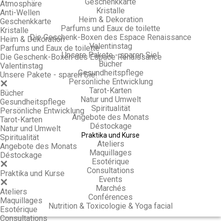
Geschenkkarte
Atmosphäre
Kristalle
Anti-Wellen
Heim & Dekoration
Geschenkkarte
Parfums und Eaux de toilette
Kristalle
Die Geschenk-Boxen des Espace Renaissance
Heim & Dekoration
Valentinstag
Parfums und Eaux de toilette
Unsere Pakete - sparen Sie!
Die Geschenk-Boxen des Espace Renaissance
Bücher
Valentinstag
Gesundheitspflege
Unsere Pakete - sparen Sie!
Persönliche Entwicklung
Tarot-Karten
Bücher
Natur und Umwelt
Gesundheitspflege
Spiritualität
Persönliche Entwicklung
Angebote des Monats
Tarot-Karten
Déstockage
Natur und Umwelt
Praktika und Kurse
Spiritualität
Ateliers
Angebote des Monats
Maquillages
Déstockage
Esotérique
Consultations
Praktika und Kurse
Events
Marchés
Ateliers
Conférences
Maquillages
Nutrition & Toxicologie & Yoga facial
Esotérique
Consultations