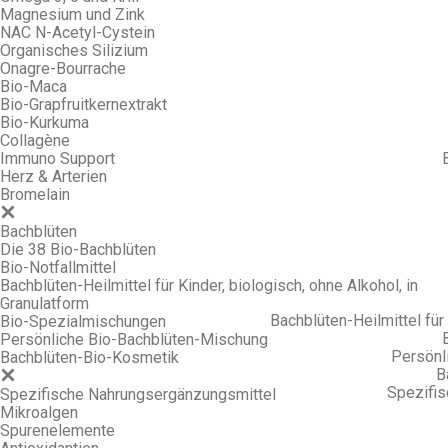
Magnesium und Zink
NAC N-Acetyl-Cystein
Organisches Silizium
Onagre-Bourrache
Bio-Maca
Bio-Grapfruitkernextrakt
Bio-Kurkuma
Collagène
Immuno Support
Herz & Arterien
Bromelain
Bachblüten
Die 38 Bio-Bachblüten
Bio-Notfallmittel
Bachblüten-Heilmittel für Kinder, biologisch, ohne Alkohol, in
Granulatform
Bachblüten-Heilmittel für 
Bio-Spezialmischungen
Persönliche Bio-Bachblüten-Mischung
Persönl
Bachblüten-Bio-Kosmetik
B
Spezifi
Spezifische Nahrungsergänzungsmittel
Mikroalgen
Spurenelemente