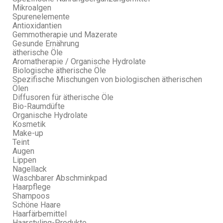
Mikroalgen
Spurenelemente
Antioxidantien
Gemmotherapie und Mazerate
Gesunde Ernährung
ätherische Öle
Aromatherapie / Organische Hydrolate
Biologische ätherische Öle
Spezifische Mischungen von biologischen ätherischen
Ölen
Diffusoren für ätherische Öle
Bio-Raumdüfte
Organische Hydrolate
Kosmetik
Make-up
Teint
Augen
Lippen
Nagellack
Waschbarer Abschminkpad
Haarpflege
Shampoos
Schöne Haare
Haarfärbemittel
Haarstyling-Produkte