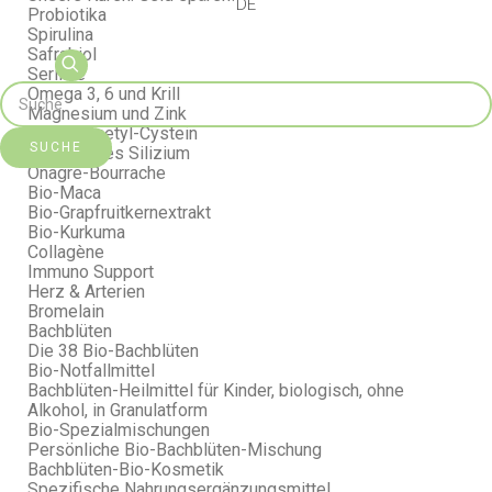
DE
Probiotika
Spirulina
Safrabiol
Seriline
Omega 3, 6 und Krill
Magnesium und Zink
NAC N-Acetyl-Cystein
SUCHE
Organisches Silizium
Onagre-Bourrache
Bio-Maca
Bio-Grapfruitkernextrakt
Bio-Kurkuma
Collagène
Immuno Support
Herz & Arterien
Bromelain
Bachblüten
Die 38 Bio-Bachblüten
Bio-Notfallmittel
Bachblüten-Heilmittel für Kinder, biologisch, ohne
Alkohol, in Granulatform
Bio-Spezialmischungen
Persönliche Bio-Bachblüten-Mischung
Bachblüten-Bio-Kosmetik
Spezifische Nahrungsergänzungsmittel