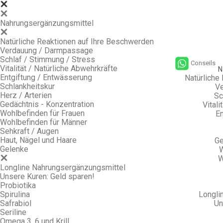
Nahrungsergänzungsmittel
Natürliche Reaktionen auf Ihre Beschwerden
Verdauung / Darmpassage
Schlaf / Stimmung / Stress
Conseils
Vitalität / Natürliche Abwehrkräfte
N
Entgiftung / Entwässerung
Natürliche
Schlankheitskur
Ve
Herz / Arterien
Sc
Gedächtnis - Konzentration
Vitali
Wohlbefinden für Frauen
En
Wohlbefinden für Männer
Sehkraft / Augen
Haut, Nägel und Haare
Ge
Gelenke
W
W
Longline Nahrungsergänzungsmittel
Unsere Kuren: Geld sparen!
Probiotika
Spirulina
Longli
Safrabiol
Un
Seriline
Omega 3, 6 und Krill