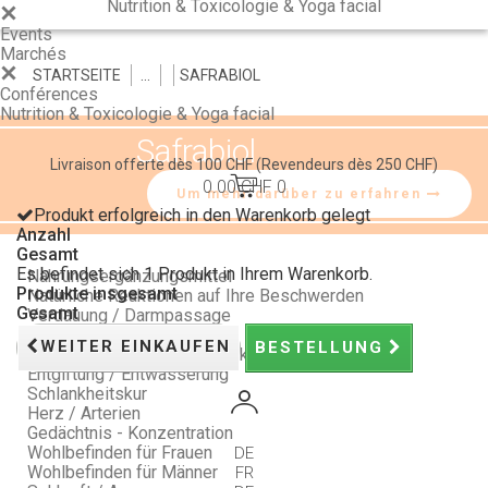
Nutrition & Toxicologie & Yoga facial
Events
Marchés
STARTSEITE
>
>
>
SAFRABIOL
Conférences
Nutrition & Toxicologie & Yoga facial
Safrabiol
Livraison offerte dès 100 CHF
(Revendeurs dès 250 CHF)
0.00 CHF
0
Um mehr darüber zu erfahren
Produkt erfolgreich in den Warenkorb gelegt
Anzahl
Gesamt
Es befindet sich 1 Produkt in Ihrem Warenkorb.
Nahrungsergänzungsmittel
Produkte insgesamt
Natürliche Reaktionen auf Ihre Beschwerden
Gesamt
Verdauung / Darmpassage
Schlaf / Stimmung / Stress
WEITER EINKAUFEN
BESTELLUNG
Vitalität / Natürliche Abwehrkräfte
Entgiftung / Entwässerung
Schlankheitskur
Herz / Arterien
Gedächtnis - Konzentration
Wohlbefinden für Frauen
DE
Wohlbefinden für Männer
FR