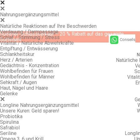
Nahrungsergänzungsmittel
Natürliche Reaktionen auf Ihre Beschwerden
Verdauung / Darmpassage
Sommer-Schlussverkauf – 20 % Rabatt auf das gesamte
Schlaf / Stimmung / Stress
Sortiment
Conseils
Vitalität / Natürliche Abwehrkräfte
Entgiftung / Entwässerung
Schlankheitskur
N
Herz / Arterien
Natürliche
Gedächtnis - Konzentration
Ve
Wohlbefinden für Frauen
Sc
Wohlbefinden für Männer
Vitali
Sehkraft / Augen
En
Haut, Nägel und Haare
Gelenke
Ge
Longline Nahrungsergänzungsmittel
W
Unsere Kuren: Geld sparen!
W
Probiotika
Spirulina
Safrabiol
Seriline
Longli
Omega 3, 6 und Krill
Un