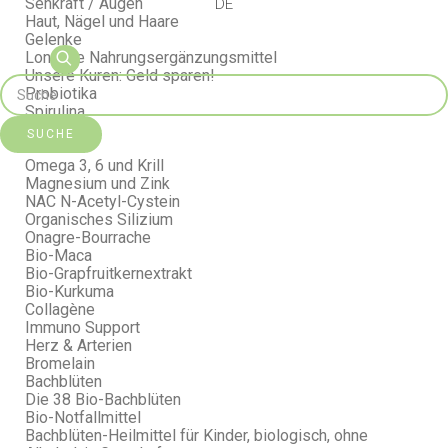
Sehkraft / Augen
DE
Haut, Nägel und Haare
Gelenke
Longline Nahrungsergänzungsmittel
Unsere Kuren: Geld sparen!
Probiotika
Spirulina
Safrabiol
SUCHE
Seriline
Omega 3, 6 und Krill
Magnesium und Zink
NAC N-Acetyl-Cystein
Organisches Silizium
Onagre-Bourrache
Bio-Maca
Bio-Grapfruitkernextrakt
Bio-Kurkuma
Collagène
Immuno Support
Herz & Arterien
Bromelain
Bachblüten
Die 38 Bio-Bachblüten
Bio-Notfallmittel
Bachblüten-Heilmittel für Kinder, biologisch, ohne