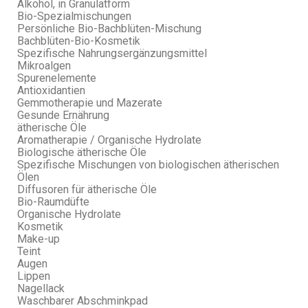
Alkohol, in Granulatform
Bio-Spezialmischungen
Persönliche Bio-Bachblüten-Mischung
Bachblüten-Bio-Kosmetik
Spezifische Nahrungsergänzungsmittel
Mikroalgen
Spurenelemente
Antioxidantien
Gemmotherapie und Mazerate
Gesunde Ernährung
ätherische Öle
Aromatherapie / Organische Hydrolate
Biologische ätherische Öle
Spezifische Mischungen von biologischen ätherischen
Ölen
Diffusoren für ätherische Öle
Bio-Raumdüfte
Organische Hydrolate
Kosmetik
Make-up
Teint
Augen
Lippen
Nagellack
Waschbarer Abschminkpad