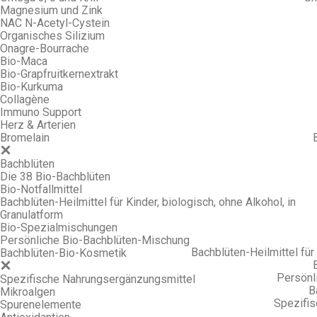
Magnesium und Zink
NAC N-Acetyl-Cystein
Organisches Silizium
Onagre-Bourrache
Bio-Maca
Bio-Grapfruitkernextrakt
Bio-Kurkuma
Collagène
Immuno Support
Herz & Arterien
Bromelain
Bachblüten
Die 38 Bio-Bachblüten
Bio-Notfallmittel
Bachblüten-Heilmittel für Kinder, biologisch, ohne Alkohol, in
Granulatform
Bio-Spezialmischungen
Persönliche Bio-Bachblüten-Mischung
Bachblüten-Heilmittel für 
Bachblüten-Bio-Kosmetik
Persönl
Spezifische Nahrungsergänzungsmittel
B
Mikroalgen
Spezifi
Spurenelemente