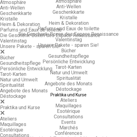
Atmosphäre
Atmosphäre
Anti-Wellen
Anti-Wellen
Geschenkkarte
Geschenkkarte
Kristalle
Kristalle
Heim & Dekoration
Heim & Dekoration
Parfums und Eaux de toilette
Parfums und Eaux de toilette
Die Geschenk-Boxen des Espace Renaissance
Die Geschenk-Boxen des Espace Renaissance
Valentinstag
Valentinstag
Unsere Pakete - sparen Sie!
Unsere Pakete - sparen Sie!
Bücher
Gesundheitspflege
Bücher
Persönliche Entwicklung
Gesundheitspflege
Tarot-Karten
Persönliche Entwicklung
Natur und Umwelt
Tarot-Karten
Spiritualität
Natur und Umwelt
Angebote des Monats
Spiritualität
Déstockage
Angebote des Monats
Praktika und Kurse
Déstockage
Ateliers
Maquillages
Praktika und Kurse
Esotérique
Consultations
Ateliers
Events
Maquillages
Marchés
Esotérique
Conférences
Consultations