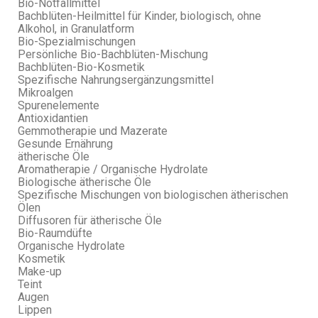
Bio-Notfallmittel
Bachblüten-Heilmittel für Kinder, biologisch, ohne
Alkohol, in Granulatform
Bio-Spezialmischungen
Persönliche Bio-Bachblüten-Mischung
Bachblüten-Bio-Kosmetik
Spezifische Nahrungsergänzungsmittel
Mikroalgen
Spurenelemente
Antioxidantien
Gemmotherapie und Mazerate
Gesunde Ernährung
ätherische Öle
Aromatherapie / Organische Hydrolate
Biologische ätherische Öle
Spezifische Mischungen von biologischen ätherischen
Ölen
Diffusoren für ätherische Öle
Bio-Raumdüfte
Organische Hydrolate
Kosmetik
Make-up
Teint
Augen
Lippen