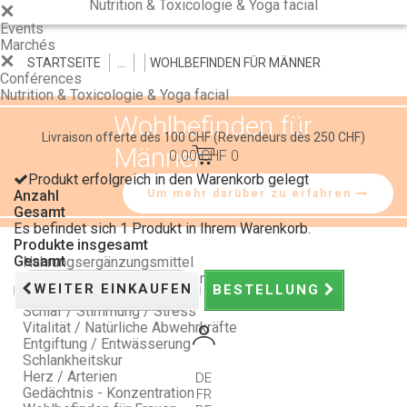
Nutrition & Toxicologie & Yoga facial
Events
Marchés
STARTSEITE
>
>
>
WOHLBEFINDEN FÜR MÄNNER
Conférences
Nutrition & Toxicologie & Yoga facial
Wohlbefinden für
Livraison offerte dès 100 CHF
(Revendeurs dès 250 CHF)
Männer
0.00 CHF
0
Produkt erfolgreich in den Warenkorb gelegt
Anzahl
Um mehr darüber zu erfahren
Gesamt
Es befindet sich 1 Produkt in Ihrem Warenkorb.
Produkte insgesamt
Gesamt
Nahrungsergänzungsmittel
Natürliche Reaktionen auf Ihre Beschwerden
WEITER EINKAUFEN
BESTELLUNG
Verdauung / Darmpassage
Schlaf / Stimmung / Stress
Vitalität / Natürliche Abwehrkräfte
Entgiftung / Entwässerung
Schlankheitskur
Herz / Arterien
DE
Gedächtnis - Konzentration
FR