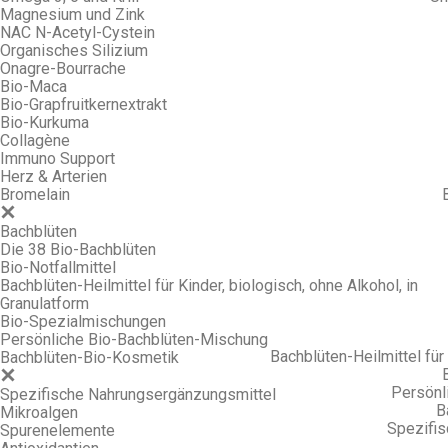
Magnesium und Zink
NAC N-Acetyl-Cystein
Organisches Silizium
Onagre-Bourrache
Bio-Maca
Bio-Grapfruitkernextrakt
Bio-Kurkuma
Collagène
Immuno Support
Herz & Arterien
Bromelain
Bachblüten
Die 38 Bio-Bachblüten
Bio-Notfallmittel
Bachblüten-Heilmittel für Kinder, biologisch, ohne Alkohol, in
Granulatform
Bio-Spezialmischungen
Persönliche Bio-Bachblüten-Mischung
Bachblüten-Heilmittel für 
Bachblüten-Bio-Kosmetik
Persönl
Spezifische Nahrungsergänzungsmittel
B
Mikroalgen
Spezifi
Spurenelemente