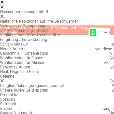
Nahrungsergänzungsmittel
Natürliche Reaktionen auf Ihre Beschwerden
Verdauung / Darmpassage
Sommer-Schlussverkauf – 20 % Rabatt auf das gesamte
Schlaf / Stimmung / Stress
Sortiment
Conseils
Vitalität / Natürliche Abwehrkräfte
Entgiftung / Entwässerung
Schlankheitskur
N
Herz / Arterien
Natürliche
Gedächtnis - Konzentration
Ve
Wohlbefinden für Frauen
Sc
Wohlbefinden für Männer
Vitali
Sehkraft / Augen
En
Haut, Nägel und Haare
Gelenke
Ge
Longline Nahrungsergänzungsmittel
W
Unsere Kuren: Geld sparen!
W
Probiotika
Spirulina
Safrabiol
Seriline
Longli
Omega 3, 6 und Krill
Un