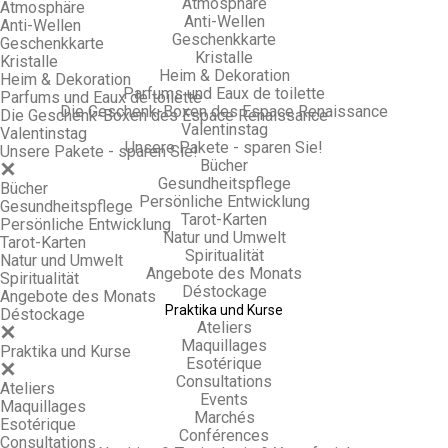
Atmosphäre
Atmosphäre
Anti-Wellen
Anti-Wellen
Geschenkkarte
Geschenkkarte
Kristalle
Kristalle
Heim & Dekoration
Heim & Dekoration
Parfums und Eaux de toilette
Parfums und Eaux de toilette
Die Geschenk-Boxen des Espace Renaissance
Die Geschenk-Boxen des Espace Renaissance
Valentinstag
Valentinstag
Unsere Pakete - sparen Sie!
Unsere Pakete - sparen Sie!
Bücher
Gesundheitspflege
Bücher
Persönliche Entwicklung
Gesundheitspflege
Tarot-Karten
Persönliche Entwicklung
Natur und Umwelt
Tarot-Karten
Spiritualität
Natur und Umwelt
Angebote des Monats
Spiritualität
Déstockage
Angebote des Monats
Praktika und Kurse
Déstockage
Ateliers
Maquillages
Praktika und Kurse
Esotérique
Consultations
Ateliers
Events
Maquillages
Marchés
Esotérique
Conférences
Consultations