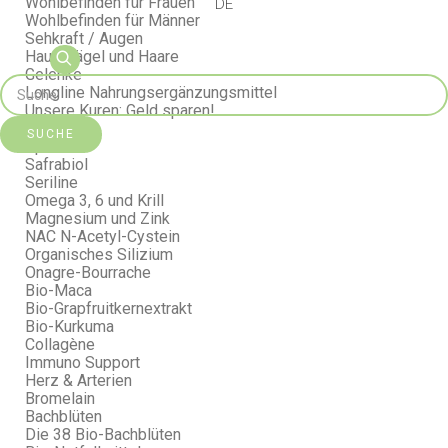
Wohlbefinden für Frauen
DE
Wohlbefinden für Männer
Sehkraft / Augen
Haut, Nägel und Haare
Gelenke
Longline Nahrungsergänzungsmittel
Unsere Kuren: Geld sparen!
Probiotika
SUCHE
Spirulina
Safrabiol
Seriline
Omega 3, 6 und Krill
Magnesium und Zink
NAC N-Acetyl-Cystein
Organisches Silizium
Onagre-Bourrache
Bio-Maca
Bio-Grapfruitkernextrakt
Bio-Kurkuma
Collagène
Immuno Support
Herz & Arterien
Bromelain
Bachblüten
Die 38 Bio-Bachblüten