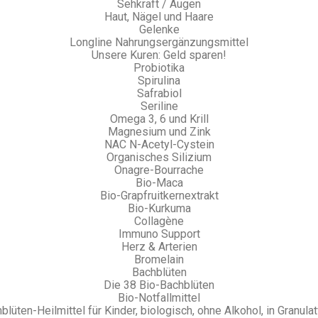
Sehkraft / Augen
Haut, Nägel und Haare
Gelenke
Longline Nahrungsergänzungsmittel
Unsere Kuren: Geld sparen!
Probiotika
Spirulina
Safrabiol
Seriline
Omega 3, 6 und Krill
Magnesium und Zink
NAC N-Acetyl-Cystein
Organisches Silizium
Onagre-Bourrache
Bio-Maca
Bio-Grapfruitkernextrakt
Bio-Kurkuma
Collagène
Immuno Support
Herz & Arterien
Bromelain
Bachblüten
Die 38 Bio-Bachblüten
Bio-Notfallmittel
blüten-Heilmittel für Kinder, biologisch, ohne Alkohol, in Granula