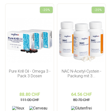
-20%
-20%
Pure Krill Oil - Omega 3 -
NAC N-Acetyl-Cystein -
Pack 3 Dosen
Packung mit 3...
88.80 CHF
64.56 CHF
111.00 CHF
80.70 CHF