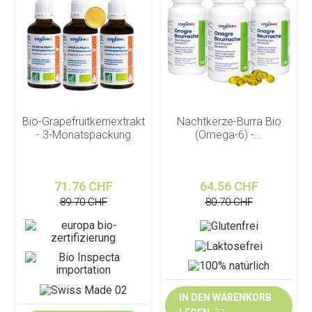
Bio-Grapefruitkernextrakt
Nachtkerze-Burra Bio
- 3-Monatspackung
(Omega-6) -...
71.76 CHF
64.56 CHF
89.70 CHF
80.70 CHF
IN DEN WARENKORB