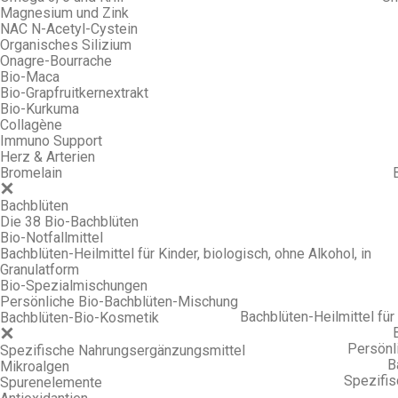
Magnesium und Zink
NAC N-Acetyl-Cystein
Organisches Silizium
Onagre-Bourrache
Bio-Maca
Bio-Grapfruitkernextrakt
Bio-Kurkuma
Collagène
Immuno Support
Herz & Arterien
Bromelain
Bachblüten
Die 38 Bio-Bachblüten
Bio-Notfallmittel
Bachblüten-Heilmittel für Kinder, biologisch, ohne Alkohol, in
Granulatform
Bio-Spezialmischungen
Persönliche Bio-Bachblüten-Mischung
Bachblüten-Heilmittel für 
Bachblüten-Bio-Kosmetik
Persönl
Spezifische Nahrungsergänzungsmittel
B
Mikroalgen
Spezifi
Spurenelemente