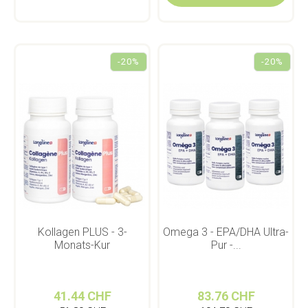
-20%
-20%
Kollagen PLUS - 3-
Omega 3 - EPA/DHA Ultra-
Monats-Kur
Pur -...
41.44 CHF
83.76 CHF