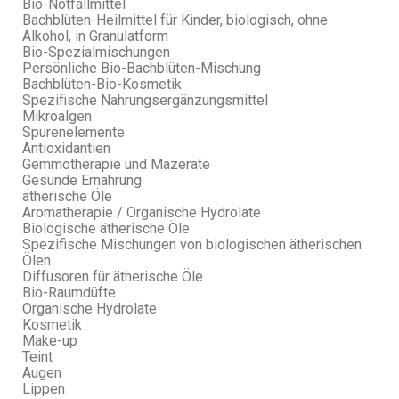
Bio-Notfallmittel
Bachblüten-Heilmittel für Kinder, biologisch, ohne
Alkohol, in Granulatform
Bio-Spezialmischungen
Persönliche Bio-Bachblüten-Mischung
Bachblüten-Bio-Kosmetik
Spezifische Nahrungsergänzungsmittel
Mikroalgen
Spurenelemente
Antioxidantien
Gemmotherapie und Mazerate
Gesunde Ernährung
ätherische Öle
Aromatherapie / Organische Hydrolate
Biologische ätherische Öle
Spezifische Mischungen von biologischen ätherischen
Ölen
Diffusoren für ätherische Öle
Bio-Raumdüfte
Organische Hydrolate
Kosmetik
Make-up
Teint
Augen
Lippen