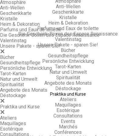
Atmosphäre
Atmosphäre
Anti-Wellen
Anti-Wellen
Geschenkkarte
Geschenkkarte
Kristalle
Kristalle
Heim & Dekoration
Heim & Dekoration
Parfums und Eaux de toilette
Parfums und Eaux de toilette
Die Geschenk-Boxen des Espace Renaissance
Die Geschenk-Boxen des Espace Renaissance
Valentinstag
Valentinstag
Unsere Pakete - sparen Sie!
Unsere Pakete - sparen Sie!
Bücher
Gesundheitspflege
Bücher
Persönliche Entwicklung
Gesundheitspflege
Tarot-Karten
Persönliche Entwicklung
Natur und Umwelt
Tarot-Karten
Spiritualität
Natur und Umwelt
Angebote des Monats
Spiritualität
Déstockage
Angebote des Monats
Praktika und Kurse
Déstockage
Ateliers
Maquillages
Praktika und Kurse
Esotérique
Consultations
Ateliers
Events
Maquillages
Marchés
Esotérique
Conférences
Consultations