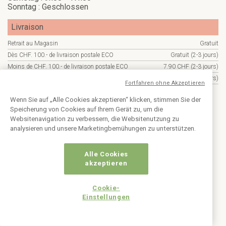
Sonntag : Geschlossen
Livraison
Retrait au Magasin
Gratuit
Dès CHF. 100.- de livraison postale ECO
Gratuit (2-3 jours)
Moins de CHF. 100.- de livraison postale ECO
7.90 CHF (2-3 jours)
Livraison DHL
14.90.- CHF (1-2 jours)
Fortfahren ohne Akzeptieren
Franco de port des revendeurs 250.-
Wenn Sie auf „Alle Cookies akzeptieren“ klicken, stimmen Sie der
Speicherung von Cookies auf Ihrem Gerät zu, um die
Informationen
Websitenavigation zu verbessern, die Websitenutzung zu
analysieren und unsere Marketingbemühungen zu unterstützen.
Kategorien
Alle Cookies
akzeptieren
Abonnieren Sie den Newsletter
Cookie-
Einstellungen