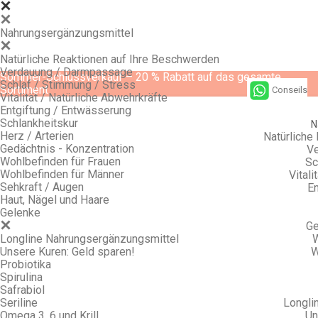
Nahrungsergänzungsmittel
Natürliche Reaktionen auf Ihre Beschwerden
Verdauung / Darmpassage
Sommer-Schlussverkauf – 20 % Rabatt auf das gesamte
Schlaf / Stimmung / Stress
Sortiment
Conseils
Vitalität / Natürliche Abwehrkräfte
Entgiftung / Entwässerung
Schlankheitskur
N
Herz / Arterien
Natürliche
Gedächtnis - Konzentration
Ve
Wohlbefinden für Frauen
Sc
Wohlbefinden für Männer
Vitali
Sehkraft / Augen
En
Haut, Nägel und Haare
Gelenke
Ge
Longline Nahrungsergänzungsmittel
W
Unsere Kuren: Geld sparen!
W
Probiotika
Spirulina
Safrabiol
Seriline
Longli
Omega 3, 6 und Krill
Un