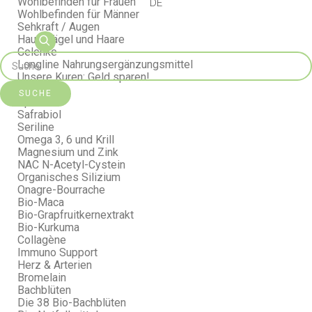
Wohlbefinden für Frauen
DE
Wohlbefinden für Männer
Sehkraft / Augen
Haut, Nägel und Haare
Gelenke
Longline Nahrungsergänzungsmittel
Unsere Kuren: Geld sparen!
Probiotika
SUCHE
Spirulina
Safrabiol
Seriline
Omega 3, 6 und Krill
Magnesium und Zink
NAC N-Acetyl-Cystein
Organisches Silizium
Onagre-Bourrache
Bio-Maca
Bio-Grapfruitkernextrakt
Bio-Kurkuma
Collagène
Immuno Support
Herz & Arterien
Bromelain
Bachblüten
Die 38 Bio-Bachblüten