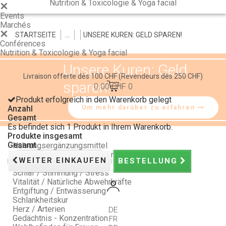
Nutrition & Toxicologie & Yoga facial
Events
Marchés
STARTSEITE
>
>
>
UNSERE KUREN: GELD SPAREN!
Conférences
Nutrition & Toxicologie & Yoga facial
Unsere Kuren: Geld
Livraison offerte dès 100 CHF
(Revendeurs dès 250 CHF)
sparen!
0.00 CHF
0
Produkt erfolgreich in den Warenkorb gelegt
Anzahl
Um mehr darüber zu erfahren
Gesamt
Es befindet sich 1 Produkt in Ihrem Warenkorb.
Produkte insgesamt
Gesamt
Nahrungsergänzungsmittel
Natürliche Reaktionen auf Ihre Beschwerden
WEITER EINKAUFEN
BESTELLUNG
Verdauung / Darmpassage
Schlaf / Stimmung / Stress
Vitalität / Natürliche Abwehrkräfte
Entgiftung / Entwässerung
Schlankheitskur
Herz / Arterien
DE
Gedächtnis - Konzentration
FR