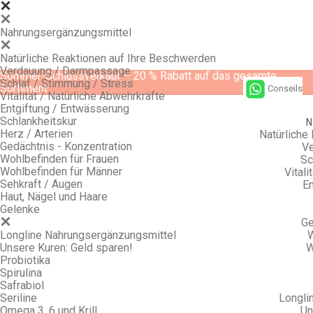
Nahrungsergänzungsmittel
Natürliche Reaktionen auf Ihre Beschwerden
Verdauung / Darmpassage
Sommer-Schlussverkauf – 20 % Rabatt auf das gesamte
Schlaf / Stimmung / Stress
Sortiment
Conseils
Vitalität / Natürliche Abwehrkräfte
Entgiftung / Entwässerung
Schlankheitskur
N
Herz / Arterien
Natürliche
Gedächtnis - Konzentration
Ve
Wohlbefinden für Frauen
Sc
Wohlbefinden für Männer
Vitali
Sehkraft / Augen
En
Haut, Nägel und Haare
Gelenke
Ge
Longline Nahrungsergänzungsmittel
W
Unsere Kuren: Geld sparen!
W
Probiotika
Spirulina
Safrabiol
Seriline
Longli
Omega 3, 6 und Krill
Un