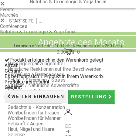
Nutrition & Toxicologie & Yoga facial
Events
Marchés
STARTSEITE
>
>
Conférences
Nutrition & Toxicologie & Yoga facial
Angebote des Monats
Livraison offerte dès 100 CHF
(Revendeurs dès 250 CHF)
0.00 CHF
0
Produkt erfolgreich in den Warenkorb gelegt
Nahrungsergänzungsmittel
Anzahl
Natürliche Reaktionen auf Ihre Beschwerden
Gesamt
Verdauung / Darmpassage
Es befindet sich 1 Produkt in Ihrem Warenkorb.
Schlaf / Stimmung / Stress
Produkte insgesamt
Vitalität / Natürliche Abwehrkräfte
Gesamt
Entgiftung / Entwässerung
Schlankheitskur
WEITER EINKAUFEN
BESTELLUNG
Herz / Arterien
Gedächtnis - Konzentration
Wohlbefinden für Frauen
Wohlbefinden für Männer
Sehkraft / Augen
DE
Haut, Nägel und Haare
FR
Gelenke