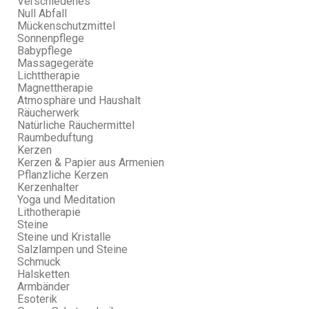
Verschiedenes
Null Abfall
Mückenschutzmittel
Sonnenpflege
Babypflege
Massagegeräte
Lichttherapie
Magnettherapie
Atmosphäre und Haushalt
Räucherwerk
Natürliche Räuchermittel
Raumbeduftung
Kerzen
Kerzen & Papier aus Armenien
Pflanzliche Kerzen
Kerzenhalter
Yoga und Meditation
Lithotherapie
Steine
Steine und Kristalle
Salzlampen und Steine
Schmuck
Halsketten
Armbänder
Esoterik