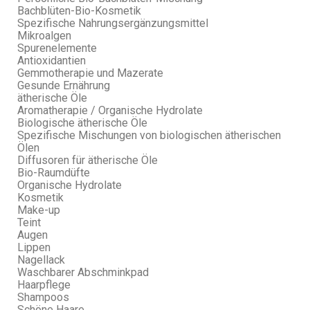
Bachblüten-Bio-Kosmetik
Spezifische Nahrungsergänzungsmittel
Mikroalgen
Spurenelemente
Antioxidantien
Gemmotherapie und Mazerate
Gesunde Ernährung
ätherische Öle
Aromatherapie / Organische Hydrolate
Biologische ätherische Öle
Spezifische Mischungen von biologischen ätherischen
Ölen
Diffusoren für ätherische Öle
Bio-Raumdüfte
Organische Hydrolate
Kosmetik
Make-up
Teint
Augen
Lippen
Nagellack
Waschbarer Abschminkpad
Haarpflege
Shampoos
Schöne Haare