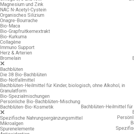
Magnesium und Zink
NAC N-Acetyl-Cystein
Organisches Silizium
Onagre-Bourrache
Bio-Maca
Bio-Grapfruitkernextrakt
Bio-Kurkuma
Collagène
Immuno Support
Herz & Arterien
Bromelain
Bachblüten
Die 38 Bio-Bachblüten
Bio-Notfallmittel
Bachblüten-Heilmittel für Kinder, biologisch, ohne Alkohol, in
Granulatform
Bio-Spezialmischungen
Persönliche Bio-Bachblüten-Mischung
Bachblüten-Heilmittel für 
Bachblüten-Bio-Kosmetik
Persönl
Spezifische Nahrungsergänzungsmittel
B
Mikroalgen
Spezifi
Spurenelemente