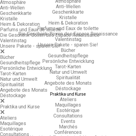
Atmosphäre
Atmosphäre
Anti-Wellen
Anti-Wellen
Geschenkkarte
Geschenkkarte
Kristalle
Kristalle
Heim & Dekoration
Heim & Dekoration
Parfums und Eaux de toilette
Parfums und Eaux de toilette
Die Geschenk-Boxen des Espace Renaissance
Die Geschenk-Boxen des Espace Renaissance
Valentinstag
Valentinstag
Unsere Pakete - sparen Sie!
Unsere Pakete - sparen Sie!
Bücher
Gesundheitspflege
Bücher
Persönliche Entwicklung
Gesundheitspflege
Tarot-Karten
Persönliche Entwicklung
Natur und Umwelt
Tarot-Karten
Spiritualität
Natur und Umwelt
Angebote des Monats
Spiritualität
Déstockage
Angebote des Monats
Praktika und Kurse
Déstockage
Ateliers
Maquillages
Praktika und Kurse
Esotérique
Consultations
Ateliers
Events
Maquillages
Marchés
Esotérique
Conférences
Consultations