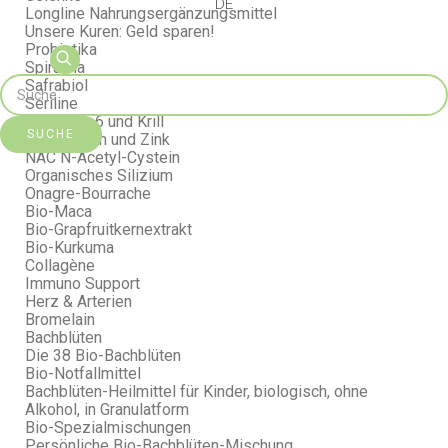
DE
Longline Nahrungsergänzungsmittel
Unsere Kuren: Geld sparen!
Probiotika
Spirulina
Safrabiol
Seriline
Omega 3, 6 und Krill
SUCHE
Magnesium und Zink
NAC N-Acetyl-Cystein
Organisches Silizium
Onagre-Bourrache
Bio-Maca
Bio-Grapfruitkernextrakt
Bio-Kurkuma
Collagène
Immuno Support
Herz & Arterien
Bromelain
Bachblüten
Die 38 Bio-Bachblüten
Bio-Notfallmittel
Bachblüten-Heilmittel für Kinder, biologisch, ohne
Alkohol, in Granulatform
Bio-Spezialmischungen
Persönliche Bio-Bachblüten-Mischung