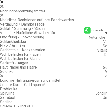
Nahrungsergänzungsmittel
Natürliche Reaktionen auf Ihre Beschwerden
Verdauung / Darmpassage
Schlaf / Stimmung / Stress
Conseils
Vitalität / Natürliche Abwehrkräfte
N
Entgiftung / Entwässerung
Natürliche
Schlankheitskur
Ve
Herz / Arterien
Sc
Gedächtnis - Konzentration
Vitali
Wohlbefinden für Frauen
En
Wohlbefinden für Männer
Sehkraft / Augen
Haut, Nägel und Haare
Ge
Gelenke
W
W
Longline Nahrungsergänzungsmittel
Unsere Kuren: Geld sparen!
Probiotika
Spirulina
Longli
Safrabiol
Un
Seriline
Omega 3, 6 und Krill