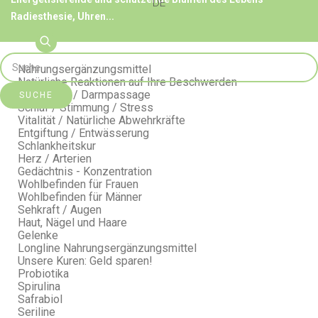
DE
Radiesthesie, Uhren...
Nahrungsergänzungsmittel
Natürliche Reaktionen auf Ihre Beschwerden
Verdauung / Darmpassage
SUCHE
Schlaf / Stimmung / Stress
Vitalität / Natürliche Abwehrkräfte
Entgiftung / Entwässerung
Schlankheitskur
Herz / Arterien
Gedächtnis - Konzentration
Wohlbefinden für Frauen
Wohlbefinden für Männer
Sehkraft / Augen
Haut, Nägel und Haare
Gelenke
Longline Nahrungsergänzungsmittel
Unsere Kuren: Geld sparen!
Probiotika
Spirulina
Safrabiol
Seriline