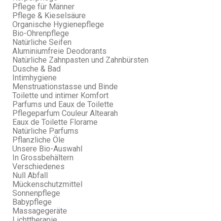
Pflege für Männer
Pflege & Kieselsäure
Organische Hygienepflege
Bio-Ohrenpflege
Natürliche Seifen
Aluminiumfreie Deodorants
Natürliche Zahnpasten und Zahnbürsten
Dusche & Bad
Intimhygiene
Menstruationstasse und Binde
Toilette und intimer Komfort
Parfums und Eaux de Toilette
Pflegeparfum Couleur Altearah
Eaux de Toilette Florame
Natürliche Parfums
Pflanzliche Öle
Unsere Bio-Auswahl
In Grossbehältern
Verschiedenes
Null Abfall
Mückenschutzmittel
Sonnenpflege
Babypflege
Massagegeräte
Lichttherapie