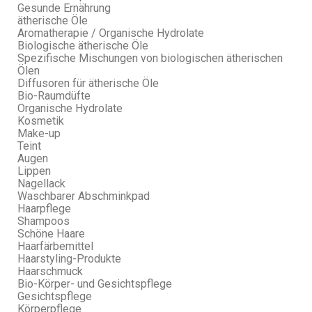
Gesunde Ernährung
ätherische Öle
Aromatherapie / Organische Hydrolate
Biologische ätherische Öle
Spezifische Mischungen von biologischen ätherischen
Ölen
Diffusoren für ätherische Öle
Bio-Raumdüfte
Organische Hydrolate
Kosmetik
Make-up
Teint
Augen
Lippen
Nagellack
Waschbarer Abschminkpad
Haarpflege
Shampoos
Schöne Haare
Haarfärbemittel
Haarstyling-Produkte
Haarschmuck
Bio-Körper- und Gesichtspflege
Gesichtspflege
Körperpflege