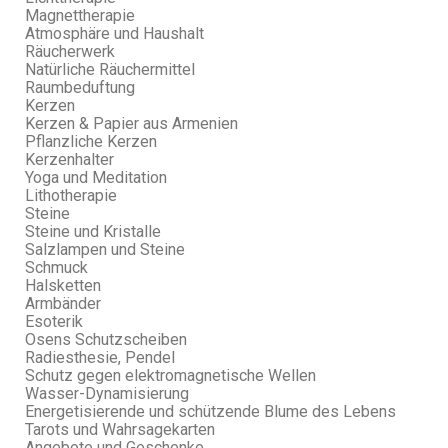
Magnettherapie
Atmosphäre und Haushalt
Räucherwerk
Natürliche Räuchermittel
Raumbeduftung
Kerzen
Kerzen & Papier aus Armenien
Pflanzliche Kerzen
Kerzenhalter
Yoga und Meditation
Lithotherapie
Steine
Steine und Kristalle
Salzlampen und Steine
Schmuck
Halsketten
Armbänder
Esoterik
Osens Schutzscheiben
Radiesthesie, Pendel
Schutz gegen elektromagnetische Wellen
Wasser-Dynamisierung
Energetisierende und schützende Blume des Lebens
Tarots und Wahrsagekarten
Angebote und Geschenke