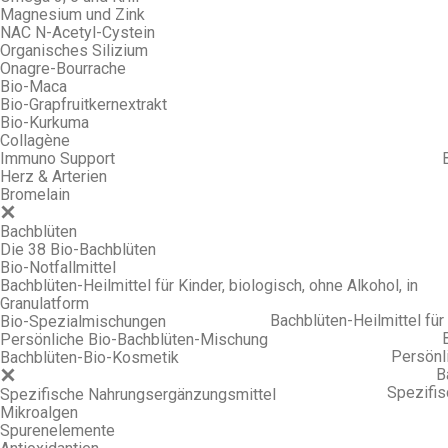
Magnesium und Zink
NAC N-Acetyl-Cystein
Organisches Silizium
Onagre-Bourrache
Bio-Maca
Bio-Grapfruitkernextrakt
Bio-Kurkuma
Collagène
Immuno Support
Herz & Arterien
Bromelain
Bachblüten
Die 38 Bio-Bachblüten
Bio-Notfallmittel
Bachblüten-Heilmittel für Kinder, biologisch, ohne Alkohol, in
Granulatform
Bachblüten-Heilmittel für 
Bio-Spezialmischungen
Persönliche Bio-Bachblüten-Mischung
Persönl
Bachblüten-Bio-Kosmetik
B
Spezifi
Spezifische Nahrungsergänzungsmittel
Mikroalgen
Spurenelemente