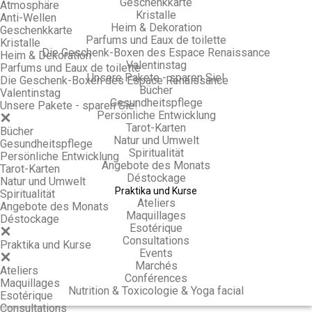
Geschenkkarte
Atmosphäre
Kristalle
Anti-Wellen
Heim & Dekoration
Geschenkkarte
Parfums und Eaux de toilette
Kristalle
Die Geschenk-Boxen des Espace Renaissance
Heim & Dekoration
Valentinstag
Parfums und Eaux de toilette
Unsere Pakete - sparen Sie!
Die Geschenk-Boxen des Espace Renaissance
Bücher
Valentinstag
Gesundheitspflege
Unsere Pakete - sparen Sie!
Persönliche Entwicklung
Tarot-Karten
Bücher
Natur und Umwelt
Gesundheitspflege
Spiritualität
Persönliche Entwicklung
Angebote des Monats
Tarot-Karten
Déstockage
Natur und Umwelt
Praktika und Kurse
Spiritualität
Ateliers
Angebote des Monats
Maquillages
Déstockage
Esotérique
Consultations
Praktika und Kurse
Events
Marchés
Ateliers
Conférences
Maquillages
Nutrition & Toxicologie & Yoga facial
Esotérique
Consultations