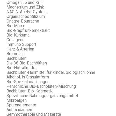
Omega 3, 6 und Krill
Magnesium und Zink
NAC N-Acetyl-Cystein
Organisches Silizium
Onagre-Bourrache
Bio-Maca
Bio-Grapfruitkernextrakt
Bio-Kurkuma
Collagène
Immuno Support
Herz & Arterien
Bromelain
Bachblüten
Die 38 Bio-Bachblüten
Bio-Notfallmittel
Bachblüten-Heilmittel für Kinder, biologisch, ohne
Alkohol, in Granulatform
Bio-Spezialmischungen
Persönliche Bio-Bachblüten-Mischung
Bachblüten-Bio-Kosmetik
Spezifische Nahrungsergänzungsmittel
Mikroalgen
Spurenelemente
Antioxidantien
Gemmotherapie und Mazerate