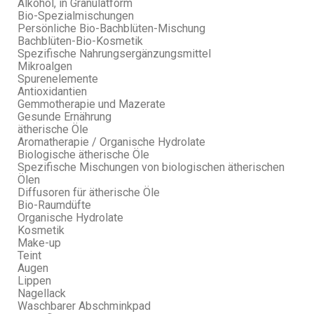
Alkohol, in Granulatform
Bio-Spezialmischungen
Persönliche Bio-Bachblüten-Mischung
Bachblüten-Bio-Kosmetik
Spezifische Nahrungsergänzungsmittel
Mikroalgen
Spurenelemente
Antioxidantien
Gemmotherapie und Mazerate
Gesunde Ernährung
ätherische Öle
Aromatherapie / Organische Hydrolate
Biologische ätherische Öle
Spezifische Mischungen von biologischen ätherischen
Ölen
Diffusoren für ätherische Öle
Bio-Raumdüfte
Organische Hydrolate
Kosmetik
Make-up
Teint
Augen
Lippen
Nagellack
Waschbarer Abschminkpad