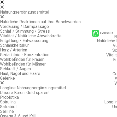
Nahrungsergänzungsmittel
Natürliche Reaktionen auf Ihre Beschwerden
Verdauung / Darmpassage
Schlaf / Stimmung / Stress
Conseils
Vitalität / Natürliche Abwehrkräfte
N
Entgiftung / Entwässerung
Natürliche
Schlankheitskur
Ve
Herz / Arterien
Sc
Gedächtnis - Konzentration
Vitali
Wohlbefinden für Frauen
En
Wohlbefinden für Männer
Sehkraft / Augen
Haut, Nägel und Haare
Ge
Gelenke
W
W
Longline Nahrungsergänzungsmittel
Unsere Kuren: Geld sparen!
Probiotika
Spirulina
Longli
Safrabiol
Un
Seriline
Omega 3, 6 und Krill