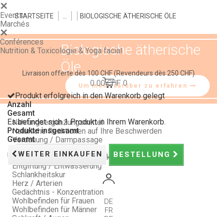
Events
STARTSEITE
>
>
>
BIOLOGISCHE ÄTHERISCHE ÖLE
Marchés
Conférences
Biologische ätherische
Nutrition & Toxicologie & Yoga facial
Öle
Livraison offerte dès 100 CHF
(Revendeurs dès 250 CHF)
0.00 CHF
0
Um mehr darüber zu erfahren
Produkt erfolgreich in den Warenkorb gelegt
Anzahl
Gesamt
Es befindet sich 1 Produkt in Ihrem Warenkorb.
Nahrungsergänzungsmittel
Produkte insgesamt
Natürliche Reaktionen auf Ihre Beschwerden
Gesamt
Verdauung / Darmpassage
Schlaf / Stimmung / Stress
WEITER EINKAUFEN
BESTELLUNG
Vitalität / Natürliche Abwehrkräfte
Entgiftung / Entwässerung
Schlankheitskur
Herz / Arterien
Gedächtnis - Konzentration
Wohlbefinden für Frauen
DE
Wohlbefinden für Männer
FR