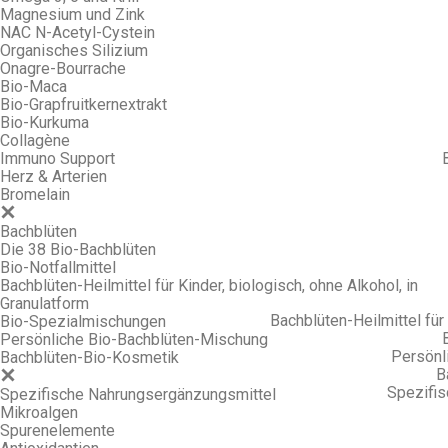
Magnesium und Zink
NAC N-Acetyl-Cystein
Organisches Silizium
Onagre-Bourrache
Bio-Maca
Bio-Grapfruitkernextrakt
Bio-Kurkuma
Collagène
Immuno Support
Herz & Arterien
Bromelain
Bachblüten
Die 38 Bio-Bachblüten
Bio-Notfallmittel
Bachblüten-Heilmittel für Kinder, biologisch, ohne Alkohol, in
Granulatform
Bachblüten-Heilmittel für 
Bio-Spezialmischungen
Persönliche Bio-Bachblüten-Mischung
Persönl
Bachblüten-Bio-Kosmetik
B
Spezifi
Spezifische Nahrungsergänzungsmittel
Mikroalgen
Spurenelemente