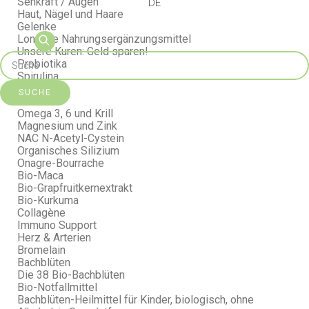
Sehkraft / Augen
DE
Haut, Nägel und Haare
Gelenke
Longline Nahrungsergänzungsmittel
Unsere Kuren: Geld sparen!
Probiotika
Spirulina
Safrabiol
SUCHE
Seriline
Omega 3, 6 und Krill
Magnesium und Zink
NAC N-Acetyl-Cystein
Organisches Silizium
Onagre-Bourrache
Bio-Maca
Bio-Grapfruitkernextrakt
Bio-Kurkuma
Collagène
Immuno Support
Herz & Arterien
Bromelain
Bachblüten
Die 38 Bio-Bachblüten
Bio-Notfallmittel
Bachblüten-Heilmittel für Kinder, biologisch, ohne