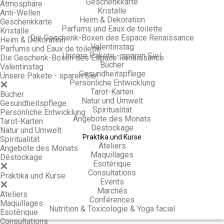
Geschenkkarte
Atmosphäre
Kristalle
Anti-Wellen
Heim & Dekoration
Geschenkkarte
Parfums und Eaux de toilette
Kristalle
Die Geschenk-Boxen des Espace Renaissance
Heim & Dekoration
Valentinstag
Parfums und Eaux de toilette
Unsere Pakete - sparen Sie!
Die Geschenk-Boxen des Espace Renaissance
Bücher
Valentinstag
Gesundheitspflege
Unsere Pakete - sparen Sie!
Persönliche Entwicklung
Tarot-Karten
Bücher
Natur und Umwelt
Gesundheitspflege
Spiritualität
Persönliche Entwicklung
Angebote des Monats
Tarot-Karten
Déstockage
Natur und Umwelt
Praktika und Kurse
Spiritualität
Ateliers
Angebote des Monats
Maquillages
Déstockage
Esotérique
Consultations
Praktika und Kurse
Events
Marchés
Ateliers
Conférences
Maquillages
Nutrition & Toxicologie & Yoga facial
Esotérique
Consultations