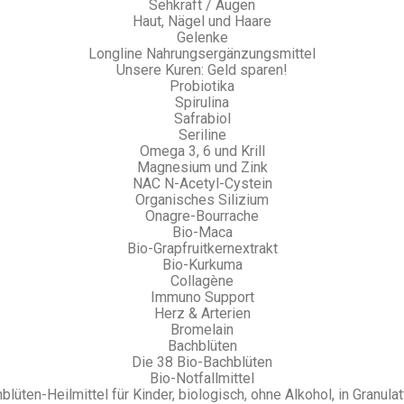
Sehkraft / Augen
Haut, Nägel und Haare
Gelenke
Longline Nahrungsergänzungsmittel
Unsere Kuren: Geld sparen!
Probiotika
Spirulina
Safrabiol
Seriline
Omega 3, 6 und Krill
Magnesium und Zink
NAC N-Acetyl-Cystein
Organisches Silizium
Onagre-Bourrache
Bio-Maca
Bio-Grapfruitkernextrakt
Bio-Kurkuma
Collagène
Immuno Support
Herz & Arterien
Bromelain
Bachblüten
Die 38 Bio-Bachblüten
Bio-Notfallmittel
blüten-Heilmittel für Kinder, biologisch, ohne Alkohol, in Granula