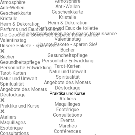
Atmosphäre
Atmosphäre
Anti-Wellen
Anti-Wellen
Geschenkkarte
Geschenkkarte
Kristalle
Kristalle
Heim & Dekoration
Heim & Dekoration
Parfums und Eaux de toilette
Parfums und Eaux de toilette
Die Geschenk-Boxen des Espace Renaissance
Die Geschenk-Boxen des Espace Renaissance
Valentinstag
Valentinstag
Unsere Pakete - sparen Sie!
Unsere Pakete - sparen Sie!
Bücher
Gesundheitspflege
Bücher
Persönliche Entwicklung
Gesundheitspflege
Tarot-Karten
Persönliche Entwicklung
Natur und Umwelt
Tarot-Karten
Spiritualität
Natur und Umwelt
Angebote des Monats
Spiritualität
Déstockage
Angebote des Monats
Praktika und Kurse
Déstockage
Ateliers
Maquillages
Praktika und Kurse
Esotérique
Consultations
Ateliers
Events
Maquillages
Marchés
Esotérique
Conférences
Consultations