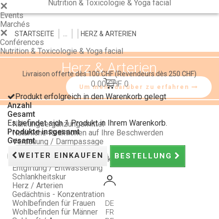
Nutrition & Toxicologie & Yoga facial
Events
Marchés
STARTSEITE
>
>
>
HERZ & ARTERIEN
Conférences
Nutrition & Toxicologie & Yoga facial
Herz & Arterien
Livraison offerte dès 100 CHF
(Revendeurs dès 250 CHF)
0.00 CHF
0
Um mehr darüber zu erfahren
Produkt erfolgreich in den Warenkorb gelegt
Anzahl
Gesamt
Es befindet sich 1 Produkt in Ihrem Warenkorb.
Nahrungsergänzungsmittel
Produkte insgesamt
Natürliche Reaktionen auf Ihre Beschwerden
Gesamt
Verdauung / Darmpassage
Schlaf / Stimmung / Stress
WEITER EINKAUFEN
BESTELLUNG
Vitalität / Natürliche Abwehrkräfte
Entgiftung / Entwässerung
Schlankheitskur
Herz / Arterien
Gedächtnis - Konzentration
Wohlbefinden für Frauen
DE
Wohlbefinden für Männer
FR