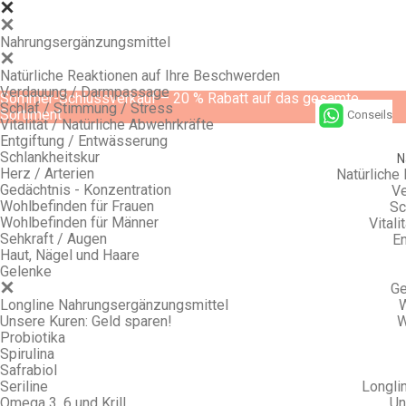
Nahrungsergänzungsmittel
Natürliche Reaktionen auf Ihre Beschwerden
Verdauung / Darmpassage
Sommer-Schlussverkauf – 20 % Rabatt auf das gesamte
Schlaf / Stimmung / Stress
Sortiment
Conseils
Vitalität / Natürliche Abwehrkräfte
Entgiftung / Entwässerung
Schlankheitskur
N
Herz / Arterien
Natürliche
Gedächtnis - Konzentration
Ve
Wohlbefinden für Frauen
Sc
Wohlbefinden für Männer
Vitali
Sehkraft / Augen
En
Haut, Nägel und Haare
Gelenke
Ge
Longline Nahrungsergänzungsmittel
W
Unsere Kuren: Geld sparen!
W
Probiotika
Spirulina
Safrabiol
Seriline
Longli
Omega 3, 6 und Krill
Un