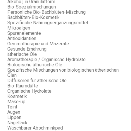
Alkohol, in Granulatform
Bio-Spezialmischungen
Persönliche Bio-Bachblüten-Mischung
Bachblüten-Bio-Kosmetik
Spezifische Nahrungsergänzungsmittel
Mikroalgen
Spurenelemente
Antioxidantien
Gemmotherapie und Mazerate
Gesunde Ernährung
ätherische Öle
Aromatherapie / Organische Hydrolate
Biologische ätherische Öle
Spezifische Mischungen von biologischen ätherischen
Ölen
Diffusoren für ätherische Öle
Bio-Raumdüfte
Organische Hydrolate
Kosmetik
Make-up
Teint
Augen
Lippen
Nagellack
Waschbarer Abschminkpad