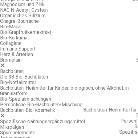
Magnesium und Zink
NAC N-Acetyl-Cystein
Organisches Silizium
Onagre-Bourrache
Bio-Maca
Bio-Grapfruitkernextrakt
Bio-Kurkuma
Collagène
Immuno Support
Herz & Arterien
Bromelain
Bachblüten
Die 38 Bio-Bachblüten
Bio-Notfallmittel
Bachblüten-Heilmittel für Kinder, biologisch, ohne Alkohol, in
Granulatform
Bio-Spezialmischungen
Persönliche Bio-Bachblüten-Mischung
Bachblüten-Heilmittel für 
Bachblüten-Bio-Kosmetik
Persönl
Spezifische Nahrungsergänzungsmittel
B
Mikroalgen
Spezifi
Spurenelemente