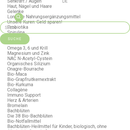
Sehkraft / Augen
DE
Haut, Nägel und Haare
Gelenke
Longline Nahrungsergänzungsmittel
Unsere Kuren: Geld sparen!
Probiotika
Spirulina
Safrabiol
SUCHE
Seriline
Omega 3, 6 und Krill
Magnesium und Zink
NAC N-Acetyl-Cystein
Organisches Silizium
Onagre-Bourrache
Bio-Maca
Bio-Grapfruitkernextrakt
Bio-Kurkuma
Collagène
Immuno Support
Herz & Arterien
Bromelain
Bachblüten
Die 38 Bio-Bachblüten
Bio-Notfallmittel
Bachblüten-Heilmittel für Kinder, biologisch, ohne