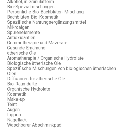
Alkohol, in Granulatform
Bio-Spezialmischungen
Persönliche Bio-Bachblüten-Mischung
Bachblüten-Bio-Kosmetik
Spezifische Nahrungsergänzungsmittel
Mikroalgen
Spurenelemente
Antioxidantien
Gemmotherapie und Mazerate
Gesunde Ernährung
ätherische Öle
Aromatherapie / Organische Hydrolate
Biologische ätherische Öle
Spezifische Mischungen von biologischen ätherischen
Ölen
Diffusoren für ätherische Öle
Bio-Raumdüfte
Organische Hydrolate
Kosmetik
Make-up
Teint
Augen
Lippen
Nagellack
Waschbarer Abschminkpad