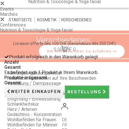
Nutrition & Toxicologie & Yoga facial
Events
Marchés
STARTSEITE
>
KOSMETIK
>
VERSCHIEDENES
Conférences
Nutrition & Toxicologie & Yoga facial
Verschiedenes
Livraison offerte dès 100 CHF
(Revendeurs dès 250 CHF)
0.00 CHF
0
Um mehr darüber zu erfahren
Produkt erfolgreich in den Warenkorb gelegt
Anzahl
Gesamt
Es befindet sich 1 Produkt in Ihrem Warenkorb.
Nahrungsergänzungsmittel
Produkte insgesamt
Natürliche Reaktionen auf Ihre Beschwerden
Gesamt
Verdauung / Darmpassage
Schlaf / Stimmung / Stress
WEITER EINKAUFEN
BESTELLUNG
Vitalität / Natürliche Abwehrkräfte
Entgiftung / Entwässerung
Schlankheitskur
Herz / Arterien
Gedächtnis - Konzentration
Wohlbefinden für Frauen
DE
Wohlbefinden für Männer
FR