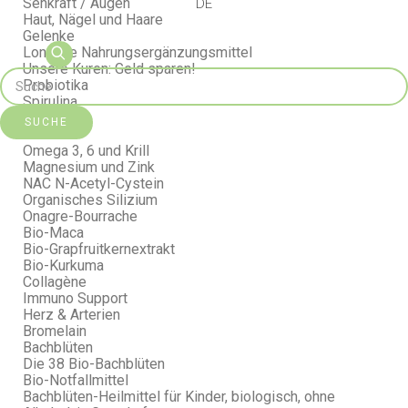
Sehkraft / Augen
DE
Haut, Nägel und Haare
Gelenke
Longline Nahrungsergänzungsmittel
Unsere Kuren: Geld sparen!
Probiotika
Spirulina
Safrabiol
SUCHE
Seriline
Omega 3, 6 und Krill
Magnesium und Zink
NAC N-Acetyl-Cystein
Organisches Silizium
Onagre-Bourrache
Bio-Maca
Bio-Grapfruitkernextrakt
Bio-Kurkuma
Collagène
Immuno Support
Herz & Arterien
Bromelain
Bachblüten
Die 38 Bio-Bachblüten
Bio-Notfallmittel
Bachblüten-Heilmittel für Kinder, biologisch, ohne