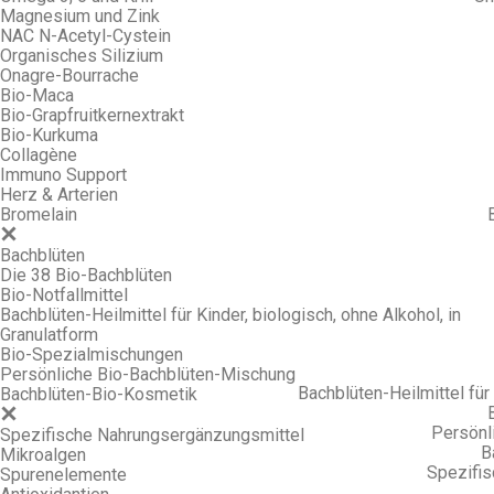
Magnesium und Zink
NAC N-Acetyl-Cystein
Organisches Silizium
Onagre-Bourrache
Bio-Maca
Bio-Grapfruitkernextrakt
Bio-Kurkuma
Collagène
Immuno Support
Herz & Arterien
Bromelain
Bachblüten
Die 38 Bio-Bachblüten
Bio-Notfallmittel
Bachblüten-Heilmittel für Kinder, biologisch, ohne Alkohol, in
Granulatform
Bio-Spezialmischungen
Persönliche Bio-Bachblüten-Mischung
Bachblüten-Heilmittel für 
Bachblüten-Bio-Kosmetik
Persönl
Spezifische Nahrungsergänzungsmittel
B
Mikroalgen
Spezifi
Spurenelemente