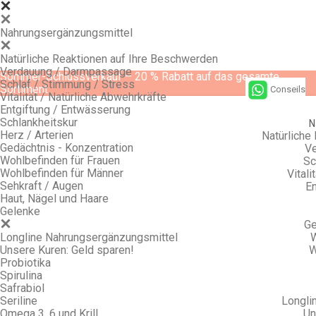
Nahrungsergänzungsmittel
Natürliche Reaktionen auf Ihre Beschwerden
Verdauung / Darmpassage
Sommer-Schlussverkauf – 20 % Rabatt auf das gesamte
Schlaf / Stimmung / Stress
Sortiment
Conseils
Vitalität / Natürliche Abwehrkräfte
Entgiftung / Entwässerung
Schlankheitskur
N
Herz / Arterien
Natürliche
Gedächtnis - Konzentration
Ve
Wohlbefinden für Frauen
Sc
Wohlbefinden für Männer
Vitali
Sehkraft / Augen
En
Haut, Nägel und Haare
Gelenke
Ge
Longline Nahrungsergänzungsmittel
W
Unsere Kuren: Geld sparen!
W
Probiotika
Spirulina
Safrabiol
Seriline
Longli
Omega 3, 6 und Krill
Un