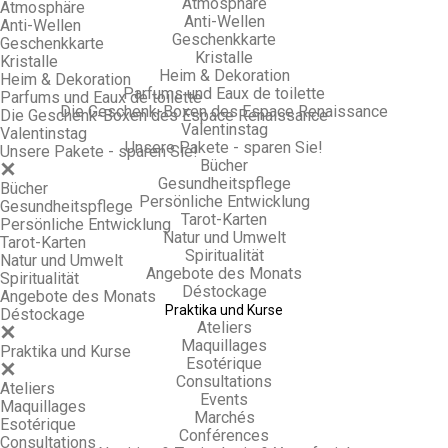
Atmosphäre
Atmosphäre
Anti-Wellen
Anti-Wellen
Geschenkkarte
Geschenkkarte
Kristalle
Kristalle
Heim & Dekoration
Heim & Dekoration
Parfums und Eaux de toilette
Parfums und Eaux de toilette
Die Geschenk-Boxen des Espace Renaissance
Die Geschenk-Boxen des Espace Renaissance
Valentinstag
Valentinstag
Unsere Pakete - sparen Sie!
Unsere Pakete - sparen Sie!
Bücher
Gesundheitspflege
Bücher
Persönliche Entwicklung
Gesundheitspflege
Tarot-Karten
Persönliche Entwicklung
Natur und Umwelt
Tarot-Karten
Spiritualität
Natur und Umwelt
Angebote des Monats
Spiritualität
Déstockage
Angebote des Monats
Praktika und Kurse
Déstockage
Ateliers
Maquillages
Praktika und Kurse
Esotérique
Consultations
Ateliers
Events
Maquillages
Marchés
Esotérique
Conférences
Consultations