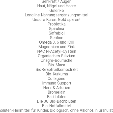
Sehkraft / Augen
Haut, Nägel und Haare
Gelenke
Longline Nahrungsergänzungsmittel
Unsere Kuren: Geld sparen!
Probiotika
Spirulina
Safrabiol
Seriline
Omega 3, 6 und Krill
Magnesium und Zink
NAC N-Acetyl-Cystein
Organisches Silizium
Onagre-Bourrache
Bio-Maca
Bio-Grapfruitkernextrakt
Bio-Kurkuma
Collagène
Immuno Support
Herz & Arterien
Bromelain
Bachblüten
Die 38 Bio-Bachblüten
Bio-Notfallmittel
blüten-Heilmittel für Kinder, biologisch, ohne Alkohol, in Granula