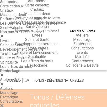
Anti-ondes
Anti-ondes
Carte cadeaux
Carte cadeaux
Cristaux
Cristaux
Maison et déco
Maison et déco
Parfums et eaux de toilette
Parfums et eaux de toilette
Les Coffrets Espace Renaissance
Les Coffrets Espace Renaissance
Saint-Valentin
Saint-Valentin
Nos packs - économisez !
Ateliers & Events
Nos packs - économisez !
Livres
Ateliers
Soins et Santé
Maquillage
Livres
Développement personnel
Esotérique
Soins et Santé
Tarots, cartes
Consultations
Développement personnel
Nature et Environnement
Events
Tarots, cartes
Spiritualité
Marchés
Nature et Environnement
Les offres du mois
Conférences
Spiritualité
Déstockage
Collagène & Beauté
Les offres du mois
Déstockage
Ateliers & Events
ACCUEIL
>
>
>
TONUS / DÉFENSES NATURELLES
Ateliers
Maquillage
Tonus / Défenses
Esotérique
Consultations
naturelles