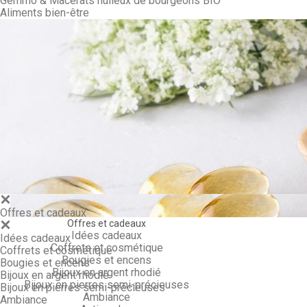
Gemmo & Macérâts huileux de bourgeons BIO
Aliments bien-être
Gemmo & Ma
Offres et cadeaux
Offres et cadeaux
Idées cadeaux
Idées cadeaux
Coffrets et cosmétique
Coffrets et cosmétique
Bougies et encens
Bougies et encens
Bijoux en argent rhodié
Bijoux en argent rhodié
Bijoux en pierres semi-précieuses
Bijoux en pierres semi-précieuses
Ambiance
Ambiance