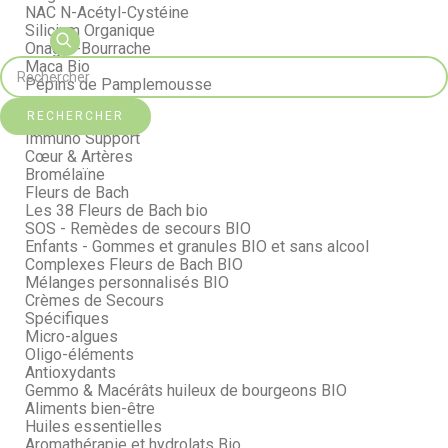
NAC N-Acétyl-Cystéine
Silicium Organique
Onagre-Bourrache
Maca Bio
Pépins de Pamplemousse
Curcuma Bio
RECHERCHER
Collagène
Immuno Support
Cœur & Artères
Bromélaïne
Fleurs de Bach
Les 38 Fleurs de Bach bio
SOS - Remèdes de secours BIO
Enfants - Gommes et granules BIO et sans alcool
Complexes Fleurs de Bach BIO
Mélanges personnalisés BIO
Crèmes de Secours
Spécifiques
Micro-algues
Oligo-éléments
Antioxydants
Gemmo & Macérâts huileux de bourgeons BIO
Aliments bien-être
Huiles essentielles
Aromathérapie et hydrolats Bio