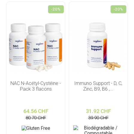
-20%
-20%
NAC N-Acétyl-Cystéine -
Immuno Support - D, C,
Pack 3 flacons
Zinc, B9, B6 ,...
64.56 CHF
31.92 CHF
80.70 CHF
39.90 CHF