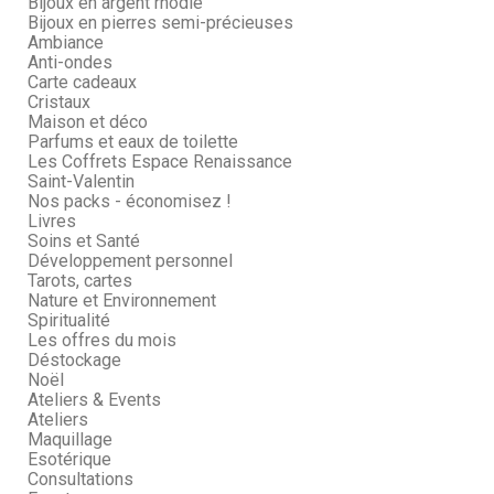
Bijoux en argent rhodié
Bijoux en pierres semi-précieuses
Ambiance
Anti-ondes
Carte cadeaux
Cristaux
Maison et déco
Parfums et eaux de toilette
Les Coffrets Espace Renaissance
Saint-Valentin
Nos packs - économisez !
Livres
Soins et Santé
Développement personnel
Tarots, cartes
Nature et Environnement
Spiritualité
Les offres du mois
Déstockage
Noël
Ateliers & Events
Ateliers
Maquillage
Esotérique
Consultations