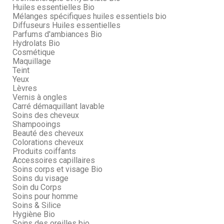
Huiles essentielles Bio
Mélanges spécifiques huiles essentiels bio
Diffuseurs Huiles essentielles
Parfums d'ambiances Bio
Hydrolats Bio
Cosmétique
Maquillage
Teint
Yeux
Lèvres
Vernis à ongles
Carré démaquillant lavable
Soins des cheveux
Shampooings
Beauté des cheveux
Colorations cheveux
Produits coiffants
Accessoires capillaires
Soins corps et visage Bio
Soins du visage
Soin du Corps
Soins pour homme
Soins & Silice
Hygiène Bio
Soins des oreilles bio