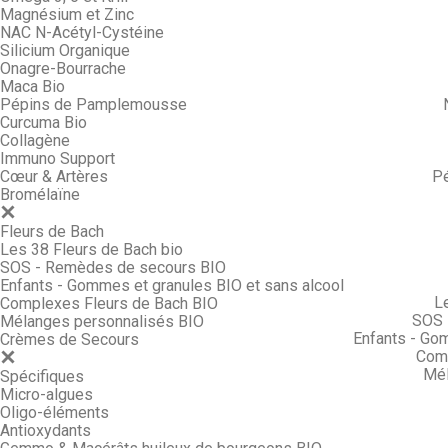
Magnésium et Zinc
NAC N-Acétyl-Cystéine
Silicium Organique
Onagre-Bourrache
Maca Bio
Pépins de Pamplemousse
Curcuma Bio
Collagène
Immuno Support
Cœur & Artères
P
Bromélaïne
Fleurs de Bach
Les 38 Fleurs de Bach bio
SOS - Remèdes de secours BIO
Enfants - Gommes et granules BIO et sans alcool
L
Complexes Fleurs de Bach BIO
SOS 
Mélanges personnalisés BIO
Enfants - Go
Crèmes de Secours
Comp
Mél
Spécifiques
Micro-algues
Oligo-éléments
Antioxydants