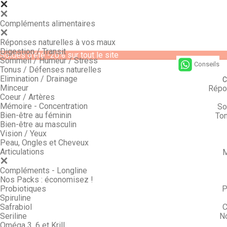
Compléments alimentaires
Réponses naturelles à vos maux
Digestion / Transit
Soldes d'été -20% sur tout le site
Sommeil / Humeur / Stress
Conseils
Tonus / Défenses naturelles
Elimination / Drainage
C
Minceur
Répo
Coeur / Artères
Mémoire - Concentration
So
Bien-être au féminin
Ton
Bien-être au masculin
Vision / Yeux
Peau, Ongles et Cheveux
Articulations
M
Compléments - Longline
Nos Packs : économisez !
Probiotiques
P
Spiruline
Safrabiol
C
Seriline
N
Oméga 3, 6 et Krill