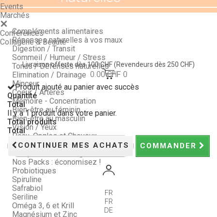
Events
Marchés
Compléments alimentaires
Conférences
Réponses naturelles à vos maux
Collagène & Beauté
Digestion / Transit
Sommeil / Humeur / Stress
Livraison offerte dès 100 CHF
(Revendeurs dès 250 CHF)
Tonus / Défenses naturelles
0.00 CHF
0
Elimination / Drainage
Minceur
Produit ajouté au panier avec succès
Coeur / Artères
Quantité
Mémoire - Concentration
Total
Bien-être au féminin
Il y a 1 produit dans votre panier.
Bien-être au masculin
Total produits
Vision / Yeux
Total
Peau, Ongles et Cheveux
Articulations
CONTINUER MES ACHATS
COMMANDER
Compléments - Longline
Nos Packs : économisez !
Probiotiques
Spiruline
Safrabiol
FR
Seriline
FR
Oméga 3, 6 et Krill
DE
Magnésium et Zinc