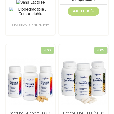
AJOUTER
RE-APROVISIONNEMENT
-20%
-20%
Immuno Support - D3, C,
Bromélaïne Pure (5000