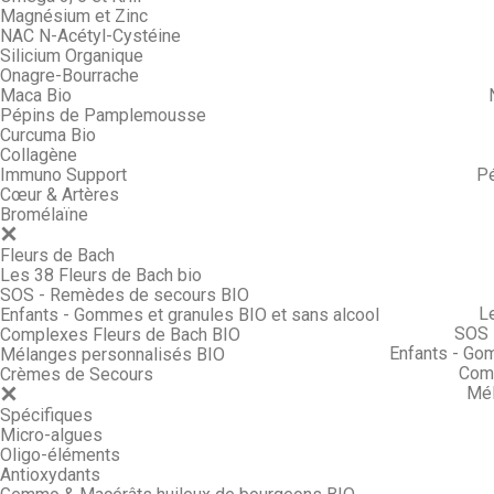
Magnésium et Zinc
NAC N-Acétyl-Cystéine
Silicium Organique
Onagre-Bourrache
Maca Bio
Pépins de Pamplemousse
Curcuma Bio
Collagène
Immuno Support
P
Cœur & Artères
Bromélaïne
Fleurs de Bach
Les 38 Fleurs de Bach bio
SOS - Remèdes de secours BIO
L
Enfants - Gommes et granules BIO et sans alcool
SOS 
Complexes Fleurs de Bach BIO
Enfants - Go
Mélanges personnalisés BIO
Comp
Crèmes de Secours
Mél
Spécifiques
Micro-algues
Oligo-éléments
Antioxydants