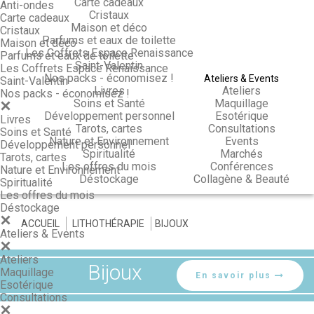
Carte cadeaux
Anti-ondes
Cristaux
Carte cadeaux
Maison et déco
Cristaux
Parfums et eaux de toilette
Maison et déco
Les Coffrets Espace Renaissance
Parfums et eaux de toilette
Saint-Valentin
Les Coffrets Espace Renaissance
Nos packs - économisez !
Ateliers & Events
Saint-Valentin
Livres
Ateliers
Nos packs - économisez !
Soins et Santé
Maquillage
Développement personnel
Esotérique
Livres
Tarots, cartes
Consultations
Soins et Santé
Nature et Environnement
Events
Développement personnel
Spiritualité
Marchés
Tarots, cartes
Les offres du mois
Conférences
Nature et Environnement
Déstockage
Collagène & Beauté
Spiritualité
Les offres du mois
Déstockage
ACCUEIL
>
LITHOTHÉRAPIE
>
BIJOUX
Ateliers & Events
Ateliers
Bijoux
Maquillage
En savoir plus
Esotérique
Consultations