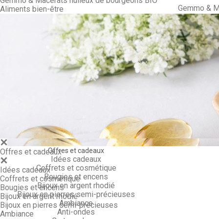
Gemmo & Macérâts huileux de bourgeons BIO
Gemmo & Ma
Aliments bien-être
Offres et cadeaux
Offres et cadeaux
Idées cadeaux
Coffrets et cosmétique
Idées cadeaux
Bougies et encens
Coffrets et cosmétique
Bijoux en argent rhodié
Bougies et encens
Bijoux en pierres semi-précieuses
Bijoux en argent rhodié
Ambiance
Bijoux en pierres semi-précieuses
Anti-ondes
Ambiance