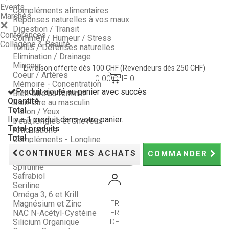
Events
Compléments alimentaires
Marchés
Réponses naturelles à vos maux
Digestion / Transit
Conférences
Sommeil / Humeur / Stress
Collagène & Beauté
Tonus / Défenses naturelles
Elimination / Drainage
Minceur
Livraison offerte dès 100 CHF
(Revendeurs dès 250 CHF)
Coeur / Artères
0.00 CHF
0
Mémoire - Concentration
Produit ajouté au panier avec succès
Bien-être au féminin
Quantité
Bien-être au masculin
Total
Vision / Yeux
Il y a 1 produit dans votre panier.
Peau, Ongles et Cheveux
Total produits
Articulations
Total
Compléments - Longline
Nos Packs : économisez !
CONTINUER MES ACHATS
COMMANDER
Probiotiques
Spiruline
Safrabiol
Seriline
Oméga 3, 6 et Krill
Magnésium et Zinc
FR
NAC N-Acétyl-Cystéine
FR
Silicium Organique
DE