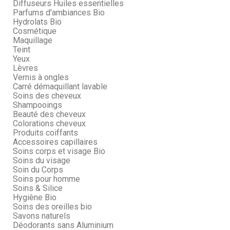
Diffuseurs Huiles essentielles
Parfums d'ambiances Bio
Hydrolats Bio
Cosmétique
Maquillage
Teint
Yeux
Lèvres
Vernis à ongles
Carré démaquillant lavable
Soins des cheveux
Shampooings
Beauté des cheveux
Colorations cheveux
Produits coiffants
Accessoires capillaires
Soins corps et visage Bio
Soins du visage
Soin du Corps
Soins pour homme
Soins & Silice
Hygiène Bio
Soins des oreilles bio
Savons naturels
Déodorants sans Aluminium