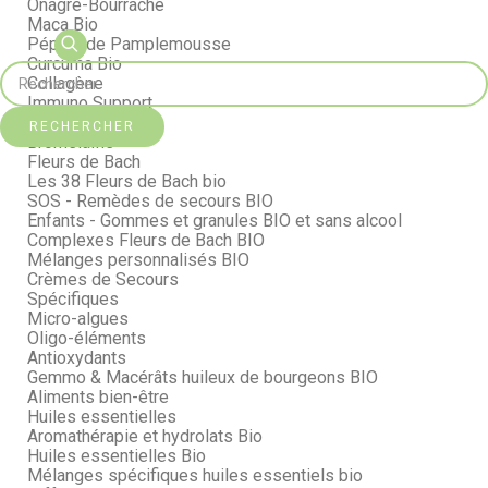
Onagre-Bourrache
Maca Bio
Pépins de Pamplemousse
Curcuma Bio
Collagène
Immuno Support
Cœur & Artères
RECHERCHER
Bromélaïne
Fleurs de Bach
Les 38 Fleurs de Bach bio
SOS - Remèdes de secours BIO
Enfants - Gommes et granules BIO et sans alcool
Complexes Fleurs de Bach BIO
Mélanges personnalisés BIO
Crèmes de Secours
Spécifiques
Micro-algues
Oligo-éléments
Antioxydants
Gemmo & Macérâts huileux de bourgeons BIO
Aliments bien-être
Huiles essentielles
Aromathérapie et hydrolats Bio
Huiles essentielles Bio
Mélanges spécifiques huiles essentiels bio