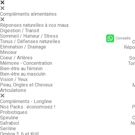
Compléments alimentaires
Réponses naturelles à vos maux
Digestion / Transit
Sommeil / Humeur / Stress
Conseils
Tonus / Défenses naturelles
C
Elimination / Drainage
Répo
Minceur
Coeur / Artères
So
Mémoire - Concentration
Ton
Bien-être au féminin
Bien-être au masculin
Vision / Yeux
Peau, Ongles et Cheveux
M
Articulations
Compléments - Longline
Nos Packs : économisez !
P
Probiotiques
Spiruline
C
Safrabiol
N
Seriline
Oméga 3, 6 et Krill