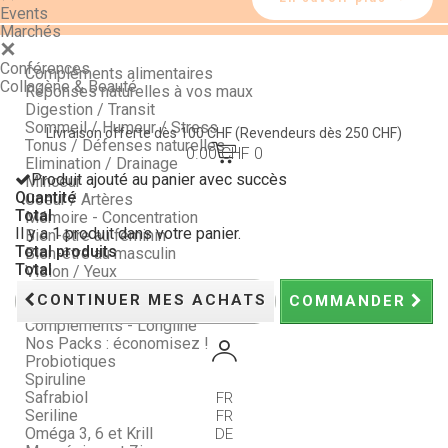
Events
Marchés
Conférences
Compléments alimentaires
Collagène & Beauté
Réponses naturelles à vos maux
Digestion / Transit
Sommeil / Humeur / Stress
Livraison offerte dès 100 CHF
(Revendeurs dès 250 CHF)
Tonus / Défenses naturelles
0.00 CHF
0
Elimination / Drainage
Produit ajouté au panier avec succès
Minceur
Quantité
Coeur / Artères
Total
Mémoire - Concentration
Il y a 1 produit dans votre panier.
Bien-être au féminin
Total produits
Bien-être au masculin
Total
Vision / Yeux
Peau, Ongles et Cheveux
CONTINUER MES ACHATS
COMMANDER
Articulations
Compléments - Longline
Nos Packs : économisez !
Probiotiques
Spiruline
Safrabiol
FR
Seriline
FR
Oméga 3, 6 et Krill
DE