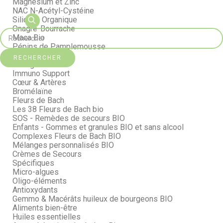
Magnésium et Zinc
NAC N-Acétyl-Cystéine
Silicium Organique
Onagre-Bourrache
Maca Bio
Pépins de Pamplemousse
Curcuma Bio
RECHERCHER
Collagène
Immuno Support
Cœur & Artères
Bromélaïne
Fleurs de Bach
Les 38 Fleurs de Bach bio
SOS - Remèdes de secours BIO
Enfants - Gommes et granules BIO et sans alcool
Complexes Fleurs de Bach BIO
Mélanges personnalisés BIO
Crèmes de Secours
Spécifiques
Micro-algues
Oligo-éléments
Antioxydants
Gemmo & Macérâts huileux de bourgeons BIO
Aliments bien-être
Huiles essentielles