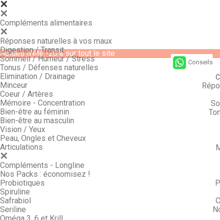
Compléments alimentaires
Réponses naturelles à vos maux
Digestion / Transit
Soldes d'été -20% sur tout le site
Sommeil / Humeur / Stress
Conseils
Tonus / Défenses naturelles
Elimination / Drainage
C
Minceur
Répo
Coeur / Artères
Mémoire - Concentration
So
Bien-être au féminin
Ton
Bien-être au masculin
Vision / Yeux
Peau, Ongles et Cheveux
Articulations
M
Compléments - Longline
Nos Packs : économisez !
Probiotiques
P
Spiruline
Safrabiol
C
Seriline
N
Oméga 3, 6 et Krill