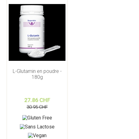
L-Glutamin en poudre -
180g
27.86 CHF
30.95 CHF