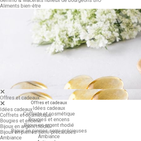
Gemmo & Macérâts huileux de bourgeons BIO
Aliments bien-être
Gemmo & Ma
Offres et cadeaux
Offres et cadeaux
Idées cadeaux
Idées cadeaux
Coffrets et cosmétique
Coffrets et cosmétique
Bougies et encens
Bougies et encens
Bijoux en argent rhodié
Bijoux en argent rhodié
Bijoux en pierres semi-précieuses
Bijoux en pierres semi-précieuses
Ambiance
Ambiance