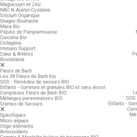
Magnésium et Zinc
NAC N-Acétyl-Cystéine
Silicium Organique
Onagre-Bourrache
Maca Bio
Pépins de Pamplemousse
Curcuma Bio
Collagène
Immuno Support
Cœur & Artères
P
Bromélaïne
Fleurs de Bach
Les 38 Fleurs de Bach bio
SOS - Remèdes de secours BIO
Enfants - Gommes et granules BIO et sans alcool
L
Complexes Fleurs de Bach BIO
SOS 
Mélanges personnalisés BIO
Enfants - Go
Crèmes de Secours
Comp
Mél
Spécifiques
Micro-algues
Oligo-éléments
Antioxydants