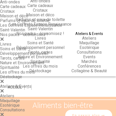
Anti-ondes
Anti-ondes
Carte cadeaux
Carte cadeaux
Cristaux
Cristaux
Maison et déco
Maison et déco
Parfums et eaux de toilette
Parfums et eaux de toilette
Les Coffrets Espace Renaissance
Les Coffrets Espace Renaissance
Saint-Valentin
Saint-Valentin
Nos packs - économisez !
Ateliers & Events
Nos packs - économisez !
Livres
Ateliers
Soins et Santé
Maquillage
Livres
Développement personnel
Esotérique
Soins et Santé
Tarots, cartes
Consultations
Développement personnel
Nature et Environnement
Events
Tarots, cartes
Spiritualité
Marchés
Nature et Environnement
Les offres du mois
Conférences
Spiritualité
Déstockage
Collagène & Beauté
Les offres du mois
Déstockage
Ateliers & Events
ACCUEIL
>
>
Ateliers
Maquillage
Aliments bien-être
Esotérique
Consultations
En savoir plus