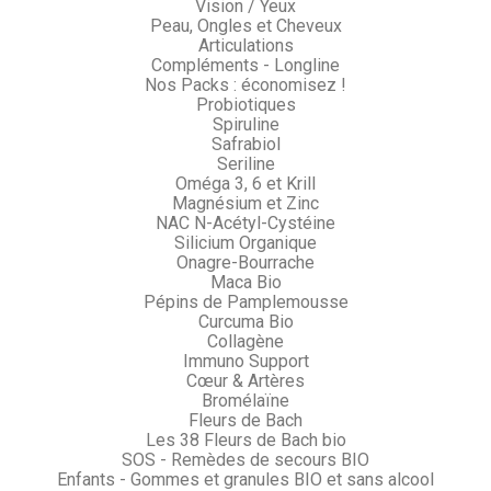
Vision / Yeux
Peau, Ongles et Cheveux
Articulations
Compléments - Longline
Nos Packs : économisez !
Probiotiques
Spiruline
Safrabiol
Seriline
Oméga 3, 6 et Krill
Magnésium et Zinc
NAC N-Acétyl-Cystéine
Silicium Organique
Onagre-Bourrache
Maca Bio
Pépins de Pamplemousse
Curcuma Bio
Collagène
Immuno Support
Cœur & Artères
Bromélaïne
Fleurs de Bach
Les 38 Fleurs de Bach bio
SOS - Remèdes de secours BIO
Enfants - Gommes et granules BIO et sans alcool