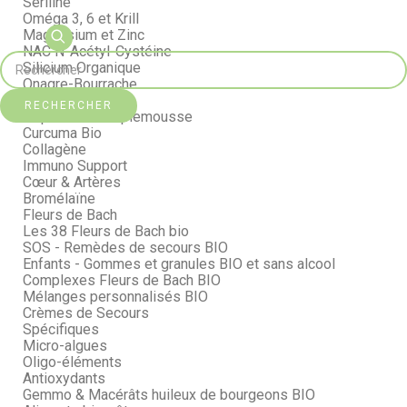
Seriline
Oméga 3, 6 et Krill
Magnésium et Zinc
NAC N-Acétyl-Cystéine
Silicium Organique
Onagre-Bourrache
Maca Bio
RECHERCHER
Pépins de Pamplemousse
Curcuma Bio
Collagène
Immuno Support
Cœur & Artères
Bromélaïne
Fleurs de Bach
Les 38 Fleurs de Bach bio
SOS - Remèdes de secours BIO
Enfants - Gommes et granules BIO et sans alcool
Complexes Fleurs de Bach BIO
Mélanges personnalisés BIO
Crèmes de Secours
Spécifiques
Micro-algues
Oligo-éléments
Antioxydants
Gemmo & Macérâts huileux de bourgeons BIO