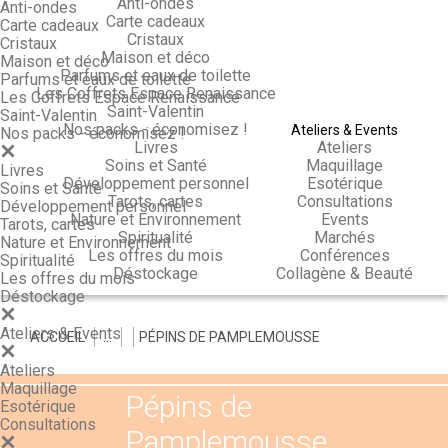
Anti-ondes
Anti-ondes
Carte cadeaux
Carte cadeaux
Cristaux
Cristaux
Maison et déco
Maison et déco
Parfums et eaux de toilette
Parfums et eaux de toilette
Les Coffrets Espace Renaissance
Les Coffrets Espace Renaissance
Saint-Valentin
Saint-Valentin
Nos packs - économisez !
Ateliers & Events
Nos packs - économisez !
Livres
Ateliers
Soins et Santé
Maquillage
Livres
Développement personnel
Esotérique
Soins et Santé
Tarots, cartes
Consultations
Développement personnel
Nature et Environnement
Events
Tarots, cartes
Spiritualité
Marchés
Nature et Environnement
Les offres du mois
Conférences
Spiritualité
Déstockage
Collagène & Beauté
Les offres du mois
Déstockage
Ateliers & Events
ACCUEIL
>
>
>
PÉPINS DE PAMPLEMOUSSE
Ateliers
Maquillage
Pépins de
Esotérique
Consultations
Pamplemousse