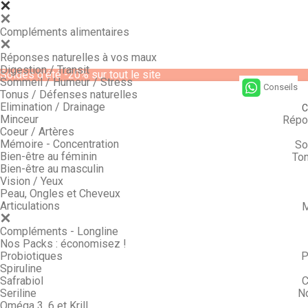
Compléments alimentaires
Réponses naturelles à vos maux
Digestion / Transit
Soldes d'été -20% sur tout le site
Sommeil / Humeur / Stress
Conseils
Tonus / Défenses naturelles
Elimination / Drainage
C
Minceur
Répo
Coeur / Artères
Mémoire - Concentration
So
Bien-être au féminin
Ton
Bien-être au masculin
Vision / Yeux
Peau, Ongles et Cheveux
Articulations
M
Compléments - Longline
Nos Packs : économisez !
Probiotiques
P
Spiruline
Safrabiol
C
Seriline
N
Oméga 3, 6 et Krill