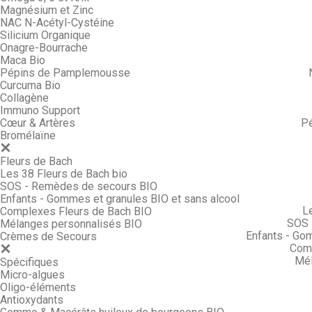
Magnésium et Zinc
NAC N-Acétyl-Cystéine
Silicium Organique
Onagre-Bourrache
Maca Bio
Pépins de Pamplemousse
Curcuma Bio
Collagène
Immuno Support
Cœur & Artères
P
Bromélaïne
Fleurs de Bach
Les 38 Fleurs de Bach bio
SOS - Remèdes de secours BIO
Enfants - Gommes et granules BIO et sans alcool
L
Complexes Fleurs de Bach BIO
SOS 
Mélanges personnalisés BIO
Enfants - Go
Crèmes de Secours
Comp
Mél
Spécifiques
Micro-algues
Oligo-éléments
Antioxydants