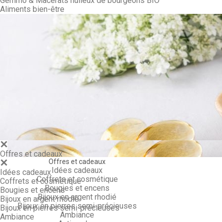
Gemmo & Macérâts huileux de bourgeons BIO
Aliments bien-être
Gemmo & Ma
Offres et cadeaux
Offres et cadeaux
Idées cadeaux
Idées cadeaux
Coffrets et cosmétique
Coffrets et cosmétique
Bougies et encens
Bougies et encens
Bijoux en argent rhodié
Bijoux en argent rhodié
Bijoux en pierres semi-précieuses
Bijoux en pierres semi-précieuses
Ambiance
Ambiance