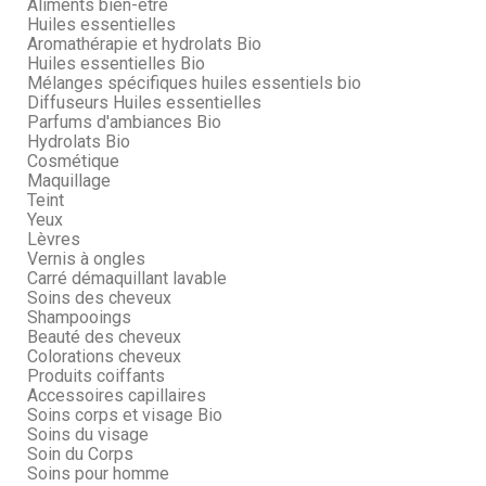
Aliments bien-être
Huiles essentielles
Aromathérapie et hydrolats Bio
Huiles essentielles Bio
Mélanges spécifiques huiles essentiels bio
Diffuseurs Huiles essentielles
Parfums d'ambiances Bio
Hydrolats Bio
Cosmétique
Maquillage
Teint
Yeux
Lèvres
Vernis à ongles
Carré démaquillant lavable
Soins des cheveux
Shampooings
Beauté des cheveux
Colorations cheveux
Produits coiffants
Accessoires capillaires
Soins corps et visage Bio
Soins du visage
Soin du Corps
Soins pour homme