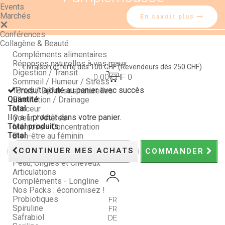
Events
Marchés
En savoir plus
Conférences
Collagène & Beauté
Compléments alimentaires
Réponses naturelles à vos maux
Livraison offerte dès 100 CHF
(Revendeurs dès 250 CHF)
Digestion / Transit
0.00 CHF
0
Sommeil / Humeur / Stress
Produit ajouté au panier avec succès
Tonus / Défenses naturelles
Quantité
Elimination / Drainage
Total
Minceur
Il y a 1 produit dans votre panier.
Coeur / Artères
Total produits
Mémoire - Concentration
Total
Bien-être au féminin
Bien-être au masculin
CONTINUER MES ACHATS
COMMANDER
Vision / Yeux
Peau, Ongles et Cheveux
Articulations
Compléments - Longline
Nos Packs : économisez !
Probiotiques
FR
Spiruline
FR
Safrabiol
DE