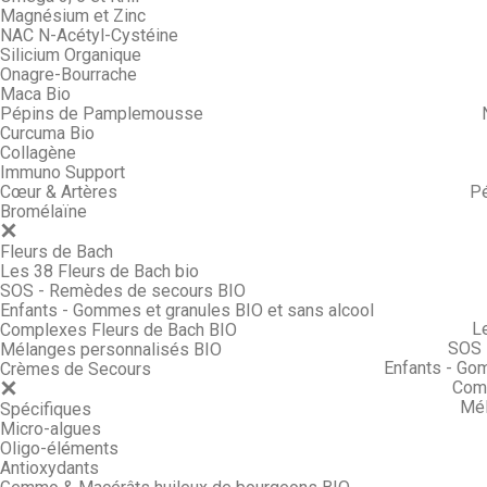
Magnésium et Zinc
NAC N-Acétyl-Cystéine
Silicium Organique
Onagre-Bourrache
Maca Bio
Pépins de Pamplemousse
Curcuma Bio
Collagène
Immuno Support
Cœur & Artères
P
Bromélaïne
Fleurs de Bach
Les 38 Fleurs de Bach bio
SOS - Remèdes de secours BIO
Enfants - Gommes et granules BIO et sans alcool
L
Complexes Fleurs de Bach BIO
SOS 
Mélanges personnalisés BIO
Enfants - Go
Crèmes de Secours
Comp
Mél
Spécifiques
Micro-algues
Oligo-éléments
Antioxydants