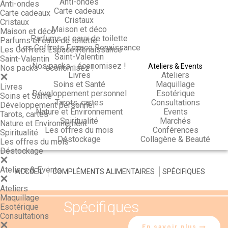
Anti-ondes
Anti-ondes
Carte cadeaux
Carte cadeaux
Cristaux
Cristaux
Maison et déco
Maison et déco
Parfums et eaux de toilette
Parfums et eaux de toilette
Les Coffrets Espace Renaissance
Les Coffrets Espace Renaissance
Saint-Valentin
Saint-Valentin
Nos packs - économisez !
Ateliers & Events
Nos packs - économisez !
Livres
Ateliers
Soins et Santé
Maquillage
Livres
Développement personnel
Esotérique
Soins et Santé
Tarots, cartes
Consultations
Développement personnel
Nature et Environnement
Events
Tarots, cartes
Spiritualité
Marchés
Nature et Environnement
Les offres du mois
Conférences
Spiritualité
Déstockage
Collagène & Beauté
Les offres du mois
Déstockage
Ateliers & Events
ACCUEIL
>
COMPLÉMENTS ALIMENTAIRES
>
SPÉCIFIQUES
Ateliers
Maquillage
Spécifiques
Esotérique
Consultations
En savoir plus