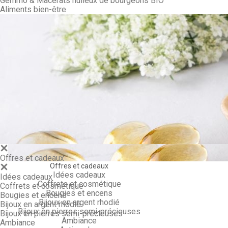
Gemmo & Macérâts huileux de bourgeons BIO
Aliments bien-être
Gemmo & Ma
Offres et cadeaux
Offres et cadeaux
Idées cadeaux
Idées cadeaux
Coffrets et cosmétique
Coffrets et cosmétique
Bougies et encens
Bougies et encens
Bijoux en argent rhodié
Bijoux en argent rhodié
Bijoux en pierres semi-précieuses
Bijoux en pierres semi-précieuses
Ambiance
Ambiance