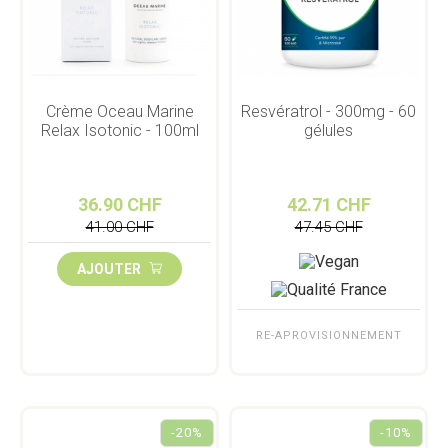
Crème Oceau Marine
Resvératrol - 300mg - 60
Relax Isotonic - 100ml
gélules
36.90 CHF
42.71 CHF
41.00 CHF
47.45 CHF
AJOUTER
RE-APROVISIONNEMENT
-20%
-10%