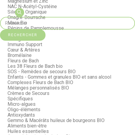
Magnésium et Zinc
NAC N-Acétyl-Cystéine
Silicium Organique
Onagre-Bourrache
Maca Bio
Pépins de Pamplemousse
Curcuma Bio
RECHERCHER
Collagène
Immuno Support
Cœur & Artères
Bromélaïne
Fleurs de Bach
Les 38 Fleurs de Bach bio
SOS - Remèdes de secours BIO
Enfants - Gommes et granules BIO et sans alcool
Complexes Fleurs de Bach BIO
Mélanges personnalisés BIO
Crèmes de Secours
Spécifiques
Micro-algues
Oligo-éléments
Antioxydants
Gemmo & Macérâts huileux de bourgeons BIO
Aliments bien-être
Huiles essentielles