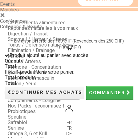
Events
Marchés
Conférences
Compléments alimentaires
Collagène & Beauté
Réponses naturelles à vos maux
Digestion / Transit
Sommeil / Humeur / Stress
Livraison offerte dès 100 CHF
(Revendeurs dès 250 CHF)
Tonus / Défenses naturelles
0.00 CHF
0
Elimination / Drainage
Produit ajouté au panier avec succès
Minceur
Quantité
Coeur / Artères
Total
Mémoire - Concentration
Il y a 1 produit dans votre panier.
Bien-être au féminin
Total produits
Bien-être au masculin
Total
Vision / Yeux
Peau, Ongles et Cheveux
CONTINUER MES ACHATS
COMMANDER
Articulations
Compléments - Longline
Nos Packs : économisez !
Probiotiques
Spiruline
Safrabiol
FR
Seriline
FR
Oméga 3, 6 et Krill
DE