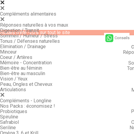
Compléments alimentaires
Réponses naturelles à vos maux
Digestion / Transit
Soldes d'été -20% sur tout le site
Sommeil / Humeur / Stress
Conseils
Tonus / Défenses naturelles
Elimination / Drainage
C
Minceur
Répo
Coeur / Artères
Mémoire - Concentration
So
Bien-être au féminin
Ton
Bien-être au masculin
Vision / Yeux
Peau, Ongles et Cheveux
Articulations
M
Compléments - Longline
Nos Packs : économisez !
Probiotiques
P
Spiruline
Safrabiol
C
Seriline
N
Oméga 3, 6 et Krill