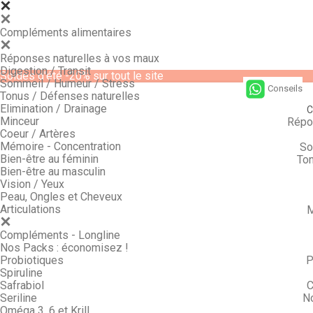
Compléments alimentaires
Réponses naturelles à vos maux
Digestion / Transit
Soldes d'été -20% sur tout le site
Sommeil / Humeur / Stress
Conseils
Tonus / Défenses naturelles
Elimination / Drainage
C
Minceur
Répo
Coeur / Artères
Mémoire - Concentration
So
Bien-être au féminin
Ton
Bien-être au masculin
Vision / Yeux
Peau, Ongles et Cheveux
Articulations
M
Compléments - Longline
Nos Packs : économisez !
Probiotiques
P
Spiruline
Safrabiol
C
Seriline
N
Oméga 3, 6 et Krill