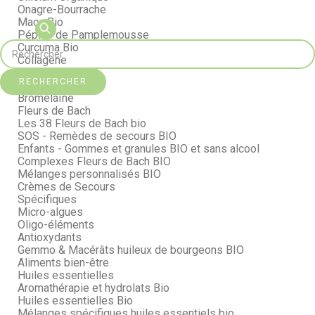
Onagre-Bourrache
Maca Bio
Pépins de Pamplemousse
Curcuma Bio
Collagène
Immuno Support
RECHERCHER
Cœur & Artères
Bromélaïne
Fleurs de Bach
Les 38 Fleurs de Bach bio
SOS - Remèdes de secours BIO
Enfants - Gommes et granules BIO et sans alcool
Complexes Fleurs de Bach BIO
Mélanges personnalisés BIO
Crèmes de Secours
Spécifiques
Micro-algues
Oligo-éléments
Antioxydants
Gemmo & Macérâts huileux de bourgeons BIO
Aliments bien-être
Huiles essentielles
Aromathérapie et hydrolats Bio
Huiles essentielles Bio
Mélanges spécifiques huiles essentiels bio