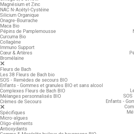
Magnésium et Zinc
NAC N-Acétyl-Cystéine
Silicium Organique
Onagre-Bourrache
Maca Bio
Pépins de Pamplemousse
Curcuma Bio
Collagène
Immuno Support
Cœur & Artères
P
Bromélaïne
Fleurs de Bach
Les 38 Fleurs de Bach bio
SOS - Remèdes de secours BIO
Enfants - Gommes et granules BIO et sans alcool
L
Complexes Fleurs de Bach BIO
SOS 
Mélanges personnalisés BIO
Enfants - Go
Crèmes de Secours
Comp
Mél
Spécifiques
Micro-algues
Oligo-éléments
Antioxydants