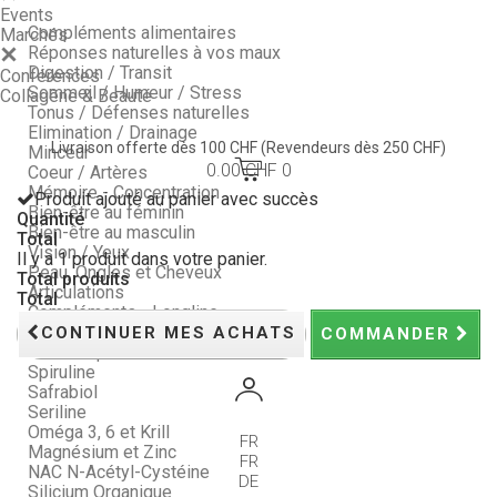
Events
Compléments alimentaires
Marchés
Réponses naturelles à vos maux
Digestion / Transit
Conférences
Sommeil / Humeur / Stress
Collagène & Beauté
Tonus / Défenses naturelles
Elimination / Drainage
Livraison offerte dès 100 CHF
(Revendeurs dès 250 CHF)
Minceur
0.00 CHF
0
Coeur / Artères
Mémoire - Concentration
Produit ajouté au panier avec succès
Bien-être au féminin
Quantité
Bien-être au masculin
Total
Vision / Yeux
Il y a 1 produit dans votre panier.
Peau, Ongles et Cheveux
Total produits
Articulations
Total
Compléments - Longline
Nos Packs : économisez !
CONTINUER MES ACHATS
COMMANDER
Probiotiques
Spiruline
Safrabiol
Seriline
Oméga 3, 6 et Krill
FR
Magnésium et Zinc
FR
NAC N-Acétyl-Cystéine
DE
Silicium Organique