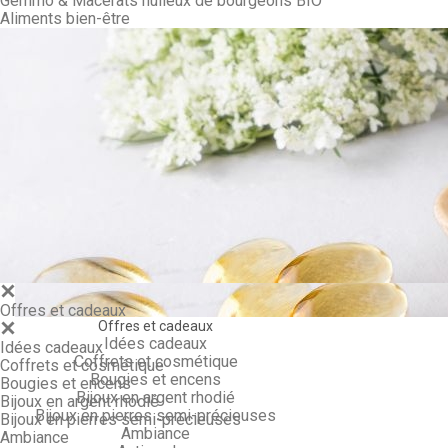
Gemmo & Macérâts huileux de bourgeons BIO
Aliments bien-être
Gemmo & Ma
Offres et cadeaux
Offres et cadeaux
Idées cadeaux
Idées cadeaux
Coffrets et cosmétique
Coffrets et cosmétique
Bougies et encens
Bougies et encens
Bijoux en argent rhodié
Bijoux en argent rhodié
Bijoux en pierres semi-précieuses
Bijoux en pierres semi-précieuses
Ambiance
Ambiance