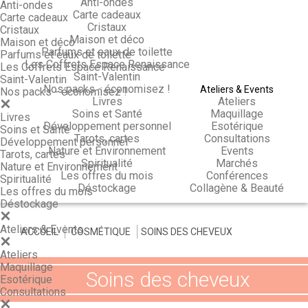
Anti-ondes
Anti-ondes
Carte cadeaux
Carte cadeaux
Cristaux
Cristaux
Maison et déco
Maison et déco
Parfums et eaux de toilette
Parfums et eaux de toilette
Les Coffrets Espace Renaissance
Les Coffrets Espace Renaissance
Saint-Valentin
Saint-Valentin
Nos packs - économisez !
Ateliers & Events
Nos packs - économisez !
Livres
Ateliers
Soins et Santé
Maquillage
Livres
Développement personnel
Esotérique
Soins et Santé
Tarots, cartes
Consultations
Développement personnel
Nature et Environnement
Events
Tarots, cartes
Spiritualité
Marchés
Nature et Environnement
Les offres du mois
Conférences
Spiritualité
Déstockage
Collagène & Beauté
Les offres du mois
Déstockage
Ateliers & Events
ACCUEIL
>
COSMÉTIQUE
>
SOINS DES CHEVEUX
Ateliers
Maquillage
Soins des cheveux
Esotérique
Consultations