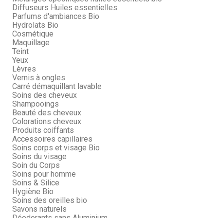
Diffuseurs Huiles essentielles
Parfums d'ambiances Bio
Hydrolats Bio
Cosmétique
Maquillage
Teint
Yeux
Lèvres
Vernis à ongles
Carré démaquillant lavable
Soins des cheveux
Shampooings
Beauté des cheveux
Colorations cheveux
Produits coiffants
Accessoires capillaires
Soins corps et visage Bio
Soins du visage
Soin du Corps
Soins pour homme
Soins & Silice
Hygiène Bio
Soins des oreilles bio
Savons naturels
Déodorants sans Aluminium