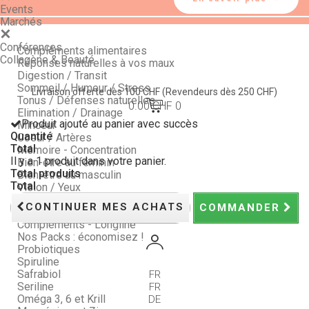
Events
Marchés
Conférences
Compléments alimentaires
Collagène & Beauté
Réponses naturelles à vos maux
Digestion / Transit
Sommeil / Humeur / Stress
Livraison offerte dès 100 CHF
(Revendeurs dès 250 CHF)
Tonus / Défenses naturelles
0.00 CHF
0
Elimination / Drainage
Produit ajouté au panier avec succès
Minceur
Quantité
Coeur / Artères
Total
Mémoire - Concentration
Il y a 1 produit dans votre panier.
Bien-être au féminin
Total produits
Bien-être au masculin
Total
Vision / Yeux
Peau, Ongles et Cheveux
CONTINUER MES ACHATS
COMMANDER
Articulations
Compléments - Longline
Nos Packs : économisez !
Probiotiques
Spiruline
Safrabiol
FR
Seriline
FR
Oméga 3, 6 et Krill
DE