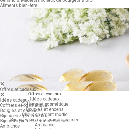
Gemmo & Macérâts huileux de bourgeons BIO
Aliments bien-être
Gemmo & Ma
Offres et cadeaux
Offres et cadeaux
Idées cadeaux
Idées cadeaux
Coffrets et cosmétique
Coffrets et cosmétique
Bougies et encens
Bougies et encens
Bijoux en argent rhodié
Bijoux en argent rhodié
Bijoux en pierres semi-précieuses
Bijoux en pierres semi-précieuses
Ambiance
Ambiance