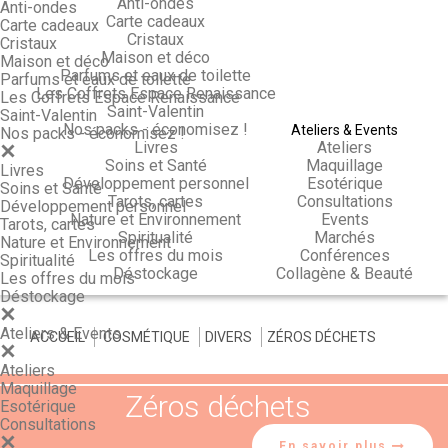
Anti-ondes
Anti-ondes
Carte cadeaux
Carte cadeaux
Cristaux
Cristaux
Maison et déco
Maison et déco
Parfums et eaux de toilette
Parfums et eaux de toilette
Les Coffrets Espace Renaissance
Les Coffrets Espace Renaissance
Saint-Valentin
Saint-Valentin
Nos packs - économisez !
Ateliers & Events
Nos packs - économisez !
Livres
Ateliers
Soins et Santé
Maquillage
Livres
Développement personnel
Esotérique
Soins et Santé
Tarots, cartes
Consultations
Développement personnel
Nature et Environnement
Events
Tarots, cartes
Spiritualité
Marchés
Nature et Environnement
Les offres du mois
Conférences
Spiritualité
Déstockage
Collagène & Beauté
Les offres du mois
Déstockage
Ateliers & Events
ACCUEIL
>
COSMÉTIQUE
>
DIVERS
>
ZÉROS DÉCHETS
Ateliers
Maquillage
Zéros déchets
Esotérique
Consultations
En savoir plus