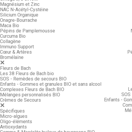
Magnésium et Zinc
NAC N-Acétyl-Cystéine
Silicium Organique
Onagre-Bourrache
Maca Bio
Pépins de Pamplemousse
Curcuma Bio
Collagène
Immuno Support
Cœur & Artères
P
Bromélaïne
Fleurs de Bach
Les 38 Fleurs de Bach bio
SOS - Remèdes de secours BIO
Enfants - Gommes et granules BIO et sans alcool
L
Complexes Fleurs de Bach BIO
SOS 
Mélanges personnalisés BIO
Enfants - Go
Crèmes de Secours
Comp
Mél
Spécifiques
Micro-algues
Oligo-éléments
Antioxydants