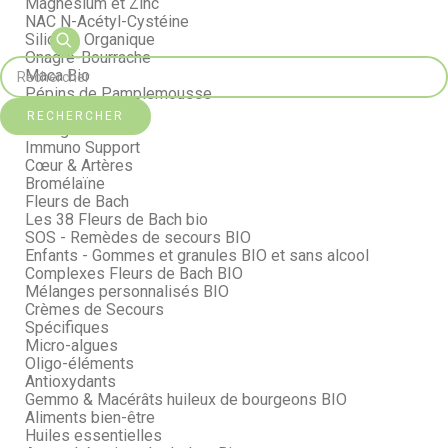
Magnésium et Zinc
NAC N-Acétyl-Cystéine
Silicium Organique
Onagre-Bourrache
Maca Bio
Pépins de Pamplemousse
Curcuma Bio
RECHERCHER
Collagène
Immuno Support
Cœur & Artères
Bromélaïne
Fleurs de Bach
Les 38 Fleurs de Bach bio
SOS - Remèdes de secours BIO
Enfants - Gommes et granules BIO et sans alcool
Complexes Fleurs de Bach BIO
Mélanges personnalisés BIO
Crèmes de Secours
Spécifiques
Micro-algues
Oligo-éléments
Antioxydants
Gemmo & Macérâts huileux de bourgeons BIO
Aliments bien-être
Huiles essentielles