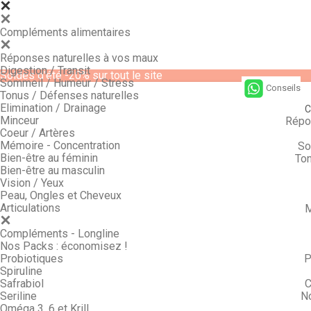
Compléments alimentaires
Réponses naturelles à vos maux
Digestion / Transit
Soldes d'été -20% sur tout le site
Sommeil / Humeur / Stress
Conseils
Tonus / Défenses naturelles
Elimination / Drainage
C
Minceur
Répo
Coeur / Artères
Mémoire - Concentration
So
Bien-être au féminin
Ton
Bien-être au masculin
Vision / Yeux
Peau, Ongles et Cheveux
Articulations
M
Compléments - Longline
Nos Packs : économisez !
Probiotiques
P
Spiruline
Safrabiol
C
Seriline
N
Oméga 3, 6 et Krill