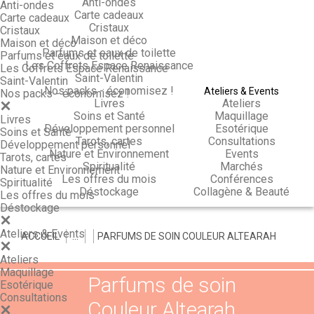
Anti-ondes
Anti-ondes
Carte cadeaux
Carte cadeaux
Cristaux
Cristaux
Maison et déco
Maison et déco
Parfums et eaux de toilette
Parfums et eaux de toilette
Les Coffrets Espace Renaissance
Les Coffrets Espace Renaissance
Saint-Valentin
Saint-Valentin
Nos packs - économisez !
Ateliers & Events
Nos packs - économisez !
Livres
Ateliers
Soins et Santé
Maquillage
Livres
Développement personnel
Esotérique
Soins et Santé
Tarots, cartes
Consultations
Développement personnel
Nature et Environnement
Events
Tarots, cartes
Spiritualité
Marchés
Nature et Environnement
Les offres du mois
Conférences
Spiritualité
Déstockage
Collagène & Beauté
Les offres du mois
Déstockage
Ateliers & Events
ACCUEIL
>
>
>
PARFUMS DE SOIN COULEUR ALTEARAH
Ateliers
Maquillage
Parfums de soin
Esotérique
Consultations
Couleur Altearah