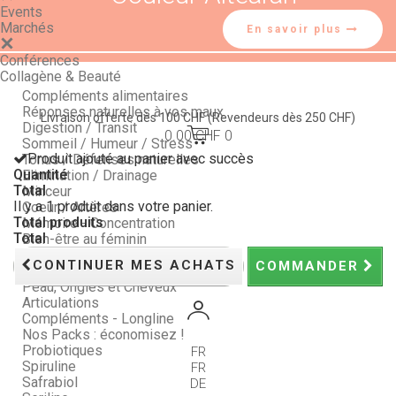
Events
Marchés
En savoir plus
Conférences
Collagène & Beauté
Compléments alimentaires
Réponses naturelles à vos maux
Livraison offerte dès 100 CHF
(Revendeurs dès 250 CHF)
Digestion / Transit
0.00 CHF
0
Sommeil / Humeur / Stress
Produit ajouté au panier avec succès
Tonus / Défenses naturelles
Quantité
Elimination / Drainage
Total
Minceur
Il y a 1 produit dans votre panier.
Coeur / Artères
Total produits
Mémoire - Concentration
Total
Bien-être au féminin
Bien-être au masculin
CONTINUER MES ACHATS
COMMANDER
Vision / Yeux
Peau, Ongles et Cheveux
Articulations
Compléments - Longline
Nos Packs : économisez !
Probiotiques
FR
Spiruline
FR
Safrabiol
DE