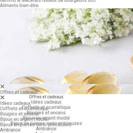
Gemmo & Macérâts huileux de bourgeons BIO
Aliments bien-être
Gemmo & Ma
Offres et cadeaux
Offres et cadeaux
Idées cadeaux
Idées cadeaux
Coffrets et cosmétique
Coffrets et cosmétique
Bougies et encens
Bougies et encens
Bijoux en argent rhodié
Bijoux en argent rhodié
Bijoux en pierres semi-précieuses
Bijoux en pierres semi-précieuses
Ambiance
Ambiance