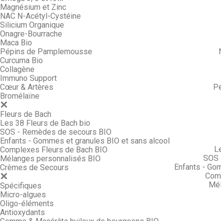
Magnésium et Zinc
NAC N-Acétyl-Cystéine
Silicium Organique
Onagre-Bourrache
Maca Bio
Pépins de Pamplemousse
Curcuma Bio
Collagène
Immuno Support
Cœur & Artères
P
Bromélaïne
Fleurs de Bach
Les 38 Fleurs de Bach bio
SOS - Remèdes de secours BIO
Enfants - Gommes et granules BIO et sans alcool
L
Complexes Fleurs de Bach BIO
SOS 
Mélanges personnalisés BIO
Enfants - Go
Crèmes de Secours
Comp
Mél
Spécifiques
Micro-algues
Oligo-éléments
Antioxydants