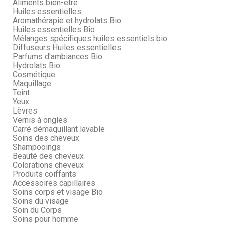
Aliments bien-être
Huiles essentielles
Aromathérapie et hydrolats Bio
Huiles essentielles Bio
Mélanges spécifiques huiles essentiels bio
Diffuseurs Huiles essentielles
Parfums d'ambiances Bio
Hydrolats Bio
Cosmétique
Maquillage
Teint
Yeux
Lèvres
Vernis à ongles
Carré démaquillant lavable
Soins des cheveux
Shampooings
Beauté des cheveux
Colorations cheveux
Produits coiffants
Accessoires capillaires
Soins corps et visage Bio
Soins du visage
Soin du Corps
Soins pour homme