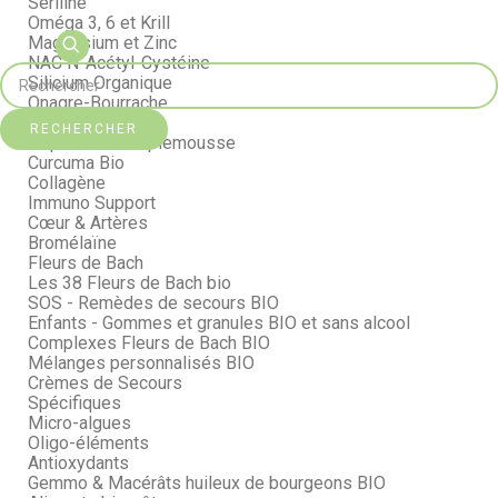
Seriline
Oméga 3, 6 et Krill
Magnésium et Zinc
NAC N-Acétyl-Cystéine
Silicium Organique
Onagre-Bourrache
Maca Bio
RECHERCHER
Pépins de Pamplemousse
Curcuma Bio
Collagène
Immuno Support
Cœur & Artères
Bromélaïne
Fleurs de Bach
Les 38 Fleurs de Bach bio
SOS - Remèdes de secours BIO
Enfants - Gommes et granules BIO et sans alcool
Complexes Fleurs de Bach BIO
Mélanges personnalisés BIO
Crèmes de Secours
Spécifiques
Micro-algues
Oligo-éléments
Antioxydants
Gemmo & Macérâts huileux de bourgeons BIO