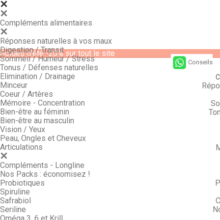
Compléments alimentaires
Réponses naturelles à vos maux
Digestion / Transit
Soldes d'été -20% sur tout le site
Sommeil / Humeur / Stress
Conseils
Tonus / Défenses naturelles
Elimination / Drainage
C
Minceur
Répo
Coeur / Artères
Mémoire - Concentration
So
Bien-être au féminin
Ton
Bien-être au masculin
Vision / Yeux
Peau, Ongles et Cheveux
Articulations
M
Compléments - Longline
Nos Packs : économisez !
Probiotiques
P
Spiruline
Safrabiol
C
Seriline
N
Oméga 3, 6 et Krill