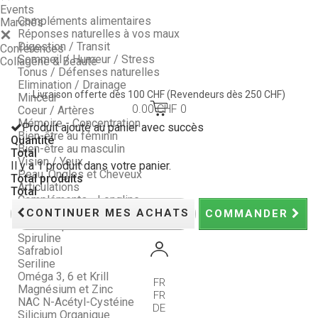
Events
Compléments alimentaires
Marchés
Réponses naturelles à vos maux
Digestion / Transit
Conférences
Sommeil / Humeur / Stress
Collagène & Beauté
Tonus / Défenses naturelles
Elimination / Drainage
Livraison offerte dès 100 CHF
(Revendeurs dès 250 CHF)
Minceur
0.00 CHF
0
Coeur / Artères
Mémoire - Concentration
Produit ajouté au panier avec succès
Bien-être au féminin
Quantité
Bien-être au masculin
Total
Vision / Yeux
Il y a 1 produit dans votre panier.
Peau, Ongles et Cheveux
Total produits
Articulations
Total
Compléments - Longline
Nos Packs : économisez !
CONTINUER MES ACHATS
COMMANDER
Probiotiques
Spiruline
Safrabiol
Seriline
Oméga 3, 6 et Krill
FR
Magnésium et Zinc
FR
NAC N-Acétyl-Cystéine
DE
Silicium Organique