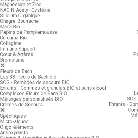
Magnésium et Zinc
NAC N-Acétyl-Cystéine
Silicium Organique
Onagre-Bourrache
Maca Bio
Pépins de Pamplemousse
Curcuma Bio
Collagène
Immuno Support
Cœur & Artères
P
Bromélaïne
Fleurs de Bach
Les 38 Fleurs de Bach bio
SOS - Remèdes de secours BIO
Enfants - Gommes et granules BIO et sans alcool
L
Complexes Fleurs de Bach BIO
SOS 
Mélanges personnalisés BIO
Enfants - Go
Crèmes de Secours
Comp
Mél
Spécifiques
Micro-algues
Oligo-éléments
Antioxydants