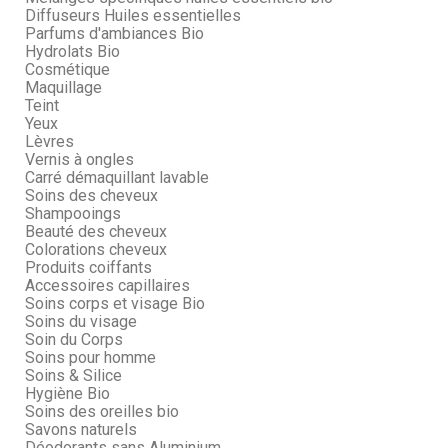
Diffuseurs Huiles essentielles
Parfums d'ambiances Bio
Hydrolats Bio
Cosmétique
Maquillage
Teint
Yeux
Lèvres
Vernis à ongles
Carré démaquillant lavable
Soins des cheveux
Shampooings
Beauté des cheveux
Colorations cheveux
Produits coiffants
Accessoires capillaires
Soins corps et visage Bio
Soins du visage
Soin du Corps
Soins pour homme
Soins & Silice
Hygiène Bio
Soins des oreilles bio
Savons naturels
Déodorants sans Aluminium