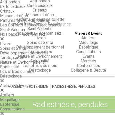
Anti-ondes
Anti-ondes
Carte cadeaux
Carte cadeaux
Cristaux
Cristaux
Maison et déco
Maison et déco
Parfums et eaux de toilette
Parfums et eaux de toilette
Les Coffrets Espace Renaissance
Les Coffrets Espace Renaissance
Saint-Valentin
Saint-Valentin
Nos packs - économisez !
Ateliers & Events
Nos packs - économisez !
Livres
Ateliers
Soins et Santé
Maquillage
Livres
Développement personnel
Esotérique
Soins et Santé
Tarots, cartes
Consultations
Développement personnel
Nature et Environnement
Events
Tarots, cartes
Spiritualité
Marchés
Nature et Environnement
Les offres du mois
Conférences
Spiritualité
Déstockage
Collagène & Beauté
Les offres du mois
Déstockage
Ateliers & Events
ACCUEIL
>
ESOTÉRISME
>
RADIESTHÉSIE, PENDULES
Ateliers
Maquillage
Radiesthésie, pendules
Esotérique
Consultations