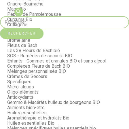
Onagre-Bourrache
Maca Bio
Pépins de Pamplemousse
Curcuma Bio
Collagène
Immuno Support
RECHERCHER
Cœur & Artères
Bromélaïne
Fleurs de Bach
Les 38 Fleurs de Bach bio
SOS - Remèdes de secours BIO
Enfants - Gommes et granules BIO et sans alcool
Complexes Fleurs de Bach BIO
Mélanges personnalisés BIO
Crèmes de Secours
Spécifiques
Micro-algues
Oligo-éléments
Antioxydants
Gemmo & Macérâts huileux de bourgeons BIO
Aliments bien-être
Huiles essentielles
Aromathérapie et hydrolats Bio
Huiles essentielles Bio
Mélanges spécifiques huiles essentiels bio