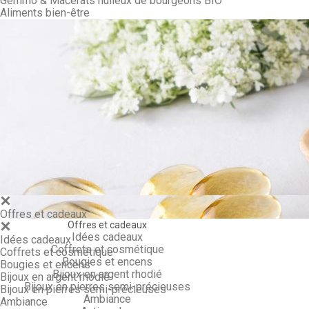
Gemmo & Macérâts huileux de bourgeons BIO
Aliments bien-être
Gemmo & Ma
Offres et cadeaux
Offres et cadeaux
Idées cadeaux
Idées cadeaux
Coffrets et cosmétique
Coffrets et cosmétique
Bougies et encens
Bougies et encens
Bijoux en argent rhodié
Bijoux en argent rhodié
Bijoux en pierres semi-précieuses
Bijoux en pierres semi-précieuses
Ambiance
Ambiance