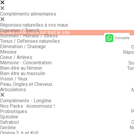
Compléments alimentaires
Réponses naturelles à vos maux
Digestion / Transit
Soldes d'été -20% sur tout le site
Sommeil / Humeur / Stress
Conseils
Tonus / Défenses naturelles
Elimination / Drainage
C
Minceur
Répo
Coeur / Artères
Mémoire - Concentration
So
Bien-être au féminin
Ton
Bien-être au masculin
Vision / Yeux
Peau, Ongles et Cheveux
Articulations
M
Compléments - Longline
Nos Packs : économisez !
Probiotiques
P
Spiruline
Safrabiol
C
Seriline
N
Oméga 3, 6 et Krill