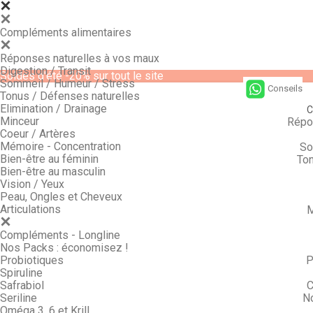
Compléments alimentaires
Réponses naturelles à vos maux
Digestion / Transit
Soldes d'été -20% sur tout le site
Sommeil / Humeur / Stress
Conseils
Tonus / Défenses naturelles
Elimination / Drainage
C
Minceur
Répo
Coeur / Artères
Mémoire - Concentration
So
Bien-être au féminin
Ton
Bien-être au masculin
Vision / Yeux
Peau, Ongles et Cheveux
Articulations
M
Compléments - Longline
Nos Packs : économisez !
Probiotiques
P
Spiruline
Safrabiol
C
Seriline
N
Oméga 3, 6 et Krill