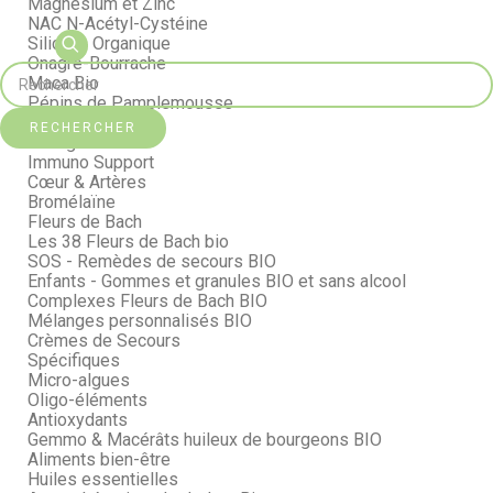
Magnésium et Zinc
NAC N-Acétyl-Cystéine
Silicium Organique
Onagre-Bourrache
Maca Bio
Pépins de Pamplemousse
Curcuma Bio
RECHERCHER
Collagène
Immuno Support
Cœur & Artères
Bromélaïne
Fleurs de Bach
Les 38 Fleurs de Bach bio
SOS - Remèdes de secours BIO
Enfants - Gommes et granules BIO et sans alcool
Complexes Fleurs de Bach BIO
Mélanges personnalisés BIO
Crèmes de Secours
Spécifiques
Micro-algues
Oligo-éléments
Antioxydants
Gemmo & Macérâts huileux de bourgeons BIO
Aliments bien-être
Huiles essentielles