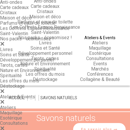
Anti-ondes
Anti-ondes
Carte cadeaux
Carte cadeaux
Cristaux
Cristaux
Maison et déco
Maison et déco
Parfums et eaux de toilette
Parfums et eaux de toilette
Les Coffrets Espace Renaissance
Les Coffrets Espace Renaissance
Saint-Valentin
Saint-Valentin
Nos packs - économisez !
Ateliers & Events
Nos packs - économisez !
Livres
Ateliers
Soins et Santé
Maquillage
Livres
Développement personnel
Esotérique
Soins et Santé
Tarots, cartes
Consultations
Développement personnel
Nature et Environnement
Events
Tarots, cartes
Spiritualité
Marchés
Nature et Environnement
Les offres du mois
Conférences
Spiritualité
Déstockage
Collagène & Beauté
Les offres du mois
Déstockage
Ateliers & Events
ACCUEIL
>
>
>
SAVONS NATURELS
Ateliers
Maquillage
Savons naturels
Esotérique
Consultations
En savoir plus