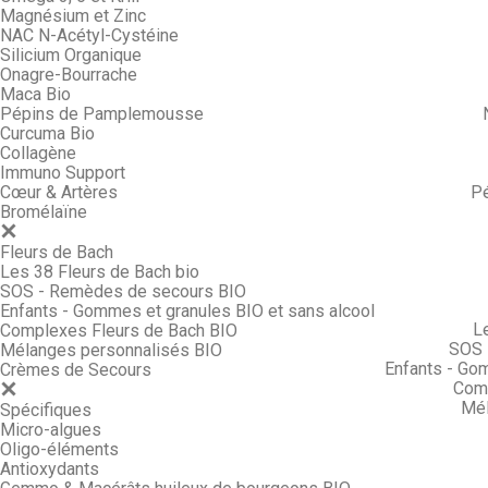
Magnésium et Zinc
NAC N-Acétyl-Cystéine
Silicium Organique
Onagre-Bourrache
Maca Bio
Pépins de Pamplemousse
Curcuma Bio
Collagène
Immuno Support
Cœur & Artères
P
Bromélaïne
Fleurs de Bach
Les 38 Fleurs de Bach bio
SOS - Remèdes de secours BIO
Enfants - Gommes et granules BIO et sans alcool
L
Complexes Fleurs de Bach BIO
SOS 
Mélanges personnalisés BIO
Enfants - Go
Crèmes de Secours
Comp
Mél
Spécifiques
Micro-algues
Oligo-éléments
Antioxydants