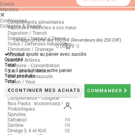
Events
Marchés
Conférences
Compléments alimentaires
Collagène & Beauté
Réponses naturelles à vos maux
Digestion / Transit
Sommeil / Humeur / Stress
Livraison offerte dès 100 CHF
(Revendeurs dès 250 CHF)
Tonus / Défenses naturelles
0.00 CHF
0
Elimination / Drainage
Produit ajouté au panier avec succès
Minceur
Quantité
Coeur / Artères
Total
Mémoire - Concentration
Il y a 1 produit dans votre panier.
Bien-être au féminin
Total produits
Bien-être au masculin
Total
Vision / Yeux
Peau, Ongles et Cheveux
CONTINUER MES ACHATS
COMMANDER
Articulations
Compléments - Longline
Nos Packs : économisez !
Probiotiques
Spiruline
Safrabiol
FR
Seriline
FR
Oméga 3, 6 et Krill
DE