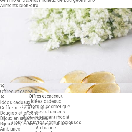
Gemmo & Macérâts huileux de bourgeons BIO
Aliments bien-être
Gemmo & Ma
Offres et cadeaux
Offres et cadeaux
Idées cadeaux
Idées cadeaux
Coffrets et cosmétique
Coffrets et cosmétique
Bougies et encens
Bougies et encens
Bijoux en argent rhodié
Bijoux en argent rhodié
Bijoux en pierres semi-précieuses
Bijoux en pierres semi-précieuses
Ambiance
Ambiance