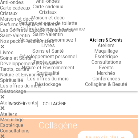
Anti-ondes
Anti-ondes
Carte cadeaux
Carte cadeaux
Cristaux
Cristaux
Maison et déco
Maison et déco
Parfums et eaux de toilette
Parfums et eaux de toilette
Les Coffrets Espace Renaissance
Les Coffrets Espace Renaissance
Saint-Valentin
Saint-Valentin
Nos packs - économisez !
Ateliers & Events
Nos packs - économisez !
Livres
Ateliers
Soins et Santé
Maquillage
Livres
Développement personnel
Esotérique
Soins et Santé
Tarots, cartes
Consultations
Développement personnel
Nature et Environnement
Events
Tarots, cartes
Spiritualité
Marchés
Nature et Environnement
Les offres du mois
Conférences
Spiritualité
Déstockage
Collagène & Beauté
Les offres du mois
Déstockage
Ateliers & Events
ACCUEIL
>
>
>
COLLAGÈNE
Ateliers
Maquillage
Collagène
Esotérique
Consultations
En savoir plus