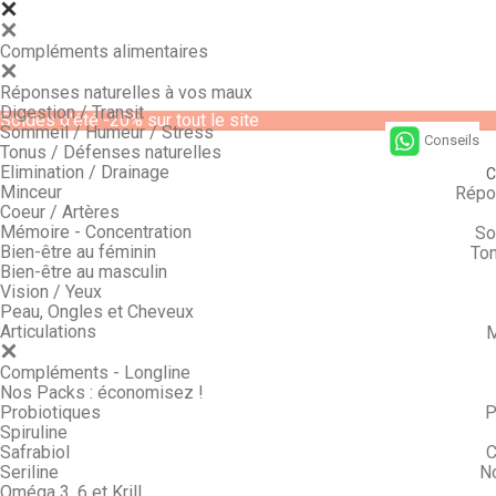
Compléments alimentaires
Réponses naturelles à vos maux
Digestion / Transit
Soldes d'été -20% sur tout le site
Sommeil / Humeur / Stress
Conseils
Tonus / Défenses naturelles
Elimination / Drainage
C
Minceur
Répo
Coeur / Artères
Mémoire - Concentration
So
Bien-être au féminin
Ton
Bien-être au masculin
Vision / Yeux
Peau, Ongles et Cheveux
Articulations
M
Compléments - Longline
Nos Packs : économisez !
Probiotiques
P
Spiruline
Safrabiol
C
Seriline
N
Oméga 3, 6 et Krill