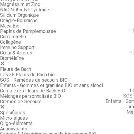
Magnésium et Zinc
NAC N-Acétyl-Cystéine
Silicium Organique
Onagre-Bourrache
Maca Bio
Pépins de Pamplemousse
Curcuma Bio
Collagène
Immuno Support
Cœur & Artères
P
Bromélaïne
Fleurs de Bach
Les 38 Fleurs de Bach bio
SOS - Remèdes de secours BIO
Enfants - Gommes et granules BIO et sans alcool
L
Complexes Fleurs de Bach BIO
SOS 
Mélanges personnalisés BIO
Enfants - Go
Crèmes de Secours
Comp
Mél
Spécifiques
Micro-algues
Oligo-éléments
Antioxydants