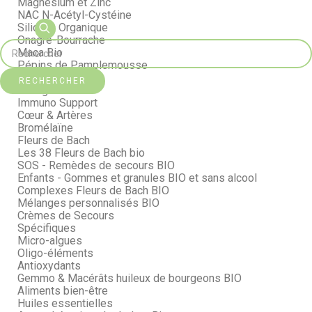
Magnésium et Zinc
NAC N-Acétyl-Cystéine
Silicium Organique
Onagre-Bourrache
Maca Bio
Pépins de Pamplemousse
Curcuma Bio
RECHERCHER
Collagène
Immuno Support
Cœur & Artères
Bromélaïne
Fleurs de Bach
Les 38 Fleurs de Bach bio
SOS - Remèdes de secours BIO
Enfants - Gommes et granules BIO et sans alcool
Complexes Fleurs de Bach BIO
Mélanges personnalisés BIO
Crèmes de Secours
Spécifiques
Micro-algues
Oligo-éléments
Antioxydants
Gemmo & Macérâts huileux de bourgeons BIO
Aliments bien-être
Huiles essentielles