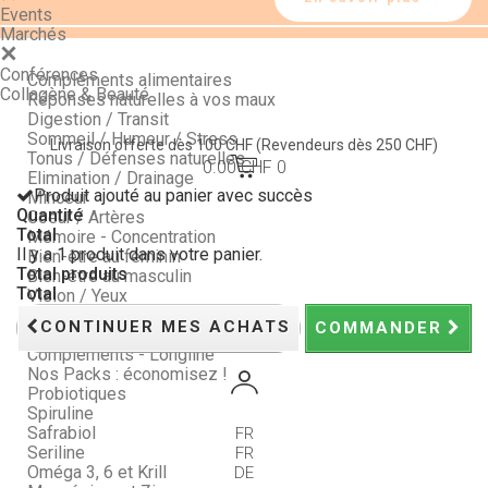
Events
Marchés
Conférences
Compléments alimentaires
Collagène & Beauté
Réponses naturelles à vos maux
Digestion / Transit
Sommeil / Humeur / Stress
Livraison offerte dès 100 CHF
(Revendeurs dès 250 CHF)
Tonus / Défenses naturelles
0.00 CHF
0
Elimination / Drainage
Produit ajouté au panier avec succès
Minceur
Quantité
Coeur / Artères
Total
Mémoire - Concentration
Il y a 1 produit dans votre panier.
Bien-être au féminin
Total produits
Bien-être au masculin
Total
Vision / Yeux
Peau, Ongles et Cheveux
CONTINUER MES ACHATS
COMMANDER
Articulations
Compléments - Longline
Nos Packs : économisez !
Probiotiques
Spiruline
Safrabiol
FR
Seriline
FR
Oméga 3, 6 et Krill
DE