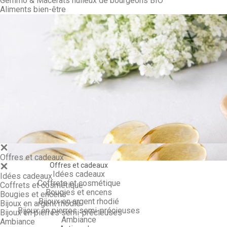
Gemmo & Macérâts huileux de bourgeons BIO
Aliments bien-être
Gemmo & Ma
Offres et cadeaux
Offres et cadeaux
Idées cadeaux
Idées cadeaux
Coffrets et cosmétique
Coffrets et cosmétique
Bougies et encens
Bougies et encens
Bijoux en argent rhodié
Bijoux en argent rhodié
Bijoux en pierres semi-précieuses
Bijoux en pierres semi-précieuses
Ambiance
Ambiance