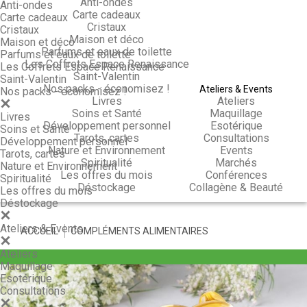
Anti-ondes
Anti-ondes
Carte cadeaux
Carte cadeaux
Cristaux
Cristaux
Maison et déco
Maison et déco
Parfums et eaux de toilette
Parfums et eaux de toilette
Les Coffrets Espace Renaissance
Les Coffrets Espace Renaissance
Saint-Valentin
Saint-Valentin
Nos packs - économisez !
Ateliers & Events
Nos packs - économisez !
Livres
Ateliers
Soins et Santé
Maquillage
Livres
Développement personnel
Esotérique
Soins et Santé
Tarots, cartes
Consultations
Développement personnel
Nature et Environnement
Events
Tarots, cartes
Spiritualité
Marchés
Nature et Environnement
Les offres du mois
Conférences
Spiritualité
Déstockage
Collagène & Beauté
Les offres du mois
Déstockage
Ateliers & Events
ACCUEIL
>
COMPLÉMENTS ALIMENTAIRES
Ateliers
Maquillage
Esotérique
Consultations