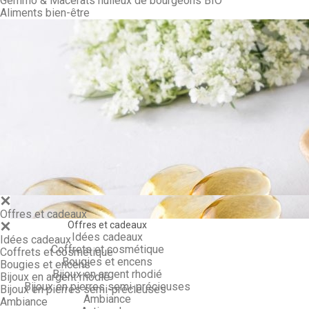
Gemmo & Macérâts huileux de bourgeons BIO
Aliments bien-être
Gemmo & Ma
Offres et cadeaux
Offres et cadeaux
Idées cadeaux
Idées cadeaux
Coffrets et cosmétique
Coffrets et cosmétique
Bougies et encens
Bougies et encens
Bijoux en argent rhodié
Bijoux en argent rhodié
Bijoux en pierres semi-précieuses
Bijoux en pierres semi-précieuses
Ambiance
Ambiance