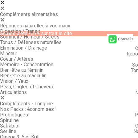
Compléments alimentaires
Réponses naturelles à vos maux
Digestion / Transit
Soldes d'été -20% sur tout le site
Sommeil / Humeur / Stress
Conseils
Tonus / Défenses naturelles
Elimination / Drainage
C
Minceur
Répo
Coeur / Artères
Mémoire - Concentration
So
Bien-être au féminin
Ton
Bien-être au masculin
Vision / Yeux
Peau, Ongles et Cheveux
Articulations
M
Compléments - Longline
Nos Packs : économisez !
Probiotiques
P
Spiruline
Safrabiol
C
Seriline
N
Oméga 3, 6 et Krill