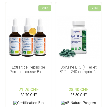
-20%
-20%
Extrait de Pépins de
Spiruline BIO (+ Fer et
Pamplemousse Bio -...
B12) - 240 comprimés
71.76 CHF
28.40 CHF
89.70 CHF
35.50 CHF