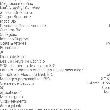
Magnésium et Zinc
NAC N-Acétyl-Cystéine
Silicium Organique
Onagre-Bourrache
Maca Bio
Pépins de Pamplemousse
Curcuma Bio
Collagène
Immuno Support
Cœur & Artères
P
Bromélaïne
Fleurs de Bach
Les 38 Fleurs de Bach bio
SOS - Remèdes de secours BIO
Enfants - Gommes et granules BIO et sans alcool
L
Complexes Fleurs de Bach BIO
SOS 
Mélanges personnalisés BIO
Enfants - Go
Crèmes de Secours
Comp
Mél
Spécifiques
Micro-algues
Oligo-éléments
Antioxydants