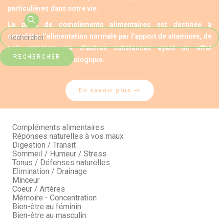
particulières dans notre vie.
La prise de compléments alimentaires est destinée à
compléter l’alimentation normale par l’apport de vitamines, de
sels minéraux ou d’autres substances ayant un effet
RECHERCHER
nutritionnel ou physiologique.
En savoir plus
Compléments alimentaires
Réponses naturelles à vos maux
Digestion / Transit
Sommeil / Humeur / Stress
Tonus / Défenses naturelles
Elimination / Drainage
Minceur
Coeur / Artères
Mémoire - Concentration
Bien-être au féminin
Bien-être au masculin