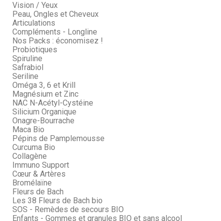
Vision / Yeux
Peau, Ongles et Cheveux
Articulations
Compléments - Longline
Nos Packs : économisez !
Probiotiques
Spiruline
Safrabiol
Seriline
Oméga 3, 6 et Krill
Magnésium et Zinc
NAC N-Acétyl-Cystéine
Silicium Organique
Onagre-Bourrache
Maca Bio
Pépins de Pamplemousse
Curcuma Bio
Collagène
Immuno Support
Cœur & Artères
Bromélaïne
Fleurs de Bach
Les 38 Fleurs de Bach bio
SOS - Remèdes de secours BIO
Enfants - Gommes et granules BIO et sans alcool