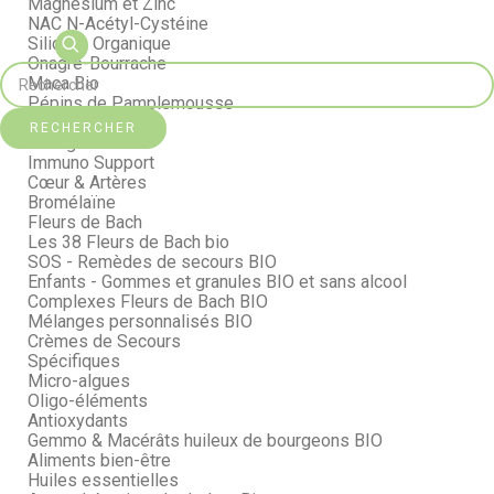
Magnésium et Zinc
NAC N-Acétyl-Cystéine
Silicium Organique
Onagre-Bourrache
Maca Bio
Pépins de Pamplemousse
Curcuma Bio
RECHERCHER
Collagène
Immuno Support
Cœur & Artères
Bromélaïne
Fleurs de Bach
Les 38 Fleurs de Bach bio
SOS - Remèdes de secours BIO
Enfants - Gommes et granules BIO et sans alcool
Complexes Fleurs de Bach BIO
Mélanges personnalisés BIO
Crèmes de Secours
Spécifiques
Micro-algues
Oligo-éléments
Antioxydants
Gemmo & Macérâts huileux de bourgeons BIO
Aliments bien-être
Huiles essentielles