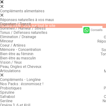
Compléments alimentaires
Réponses naturelles à vos maux
Digestion / Transit
Soldes d'été -20% sur tout le site
Sommeil / Humeur / Stress
Conseils
Tonus / Défenses naturelles
Elimination / Drainage
C
Minceur
Répo
Coeur / Artères
Mémoire - Concentration
So
Bien-être au féminin
Ton
Bien-être au masculin
Vision / Yeux
Peau, Ongles et Cheveux
Articulations
M
Compléments - Longline
Nos Packs : économisez !
Probiotiques
P
Spiruline
Safrabiol
C
Seriline
N
Oméga 3, 6 et Krill