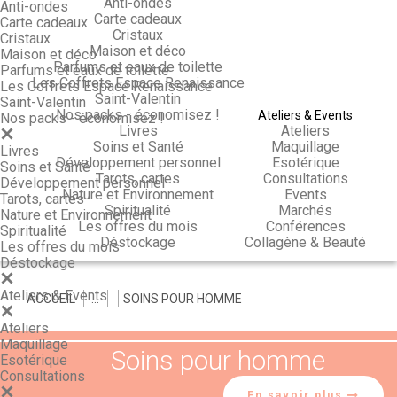
Anti-ondes
Anti-ondes
Carte cadeaux
Carte cadeaux
Cristaux
Cristaux
Maison et déco
Maison et déco
Parfums et eaux de toilette
Parfums et eaux de toilette
Les Coffrets Espace Renaissance
Les Coffrets Espace Renaissance
Saint-Valentin
Saint-Valentin
Nos packs - économisez !
Ateliers & Events
Nos packs - économisez !
Livres
Ateliers
Soins et Santé
Maquillage
Livres
Développement personnel
Esotérique
Soins et Santé
Tarots, cartes
Consultations
Développement personnel
Nature et Environnement
Events
Tarots, cartes
Spiritualité
Marchés
Nature et Environnement
Les offres du mois
Conférences
Spiritualité
Déstockage
Collagène & Beauté
Les offres du mois
Déstockage
Ateliers & Events
ACCUEIL
>
>
>
SOINS POUR HOMME
Ateliers
Maquillage
Soins pour homme
Esotérique
Consultations
En savoir plus