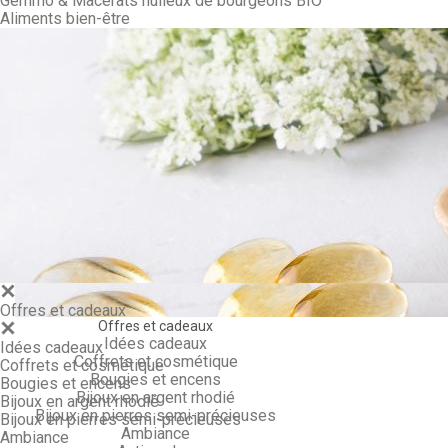
Gemmo & Macérâts huileux de bourgeons BIO
Aliments bien-être
Gemmo & Ma
Offres et cadeaux
Offres et cadeaux
Idées cadeaux
Idées cadeaux
Coffrets et cosmétique
Coffrets et cosmétique
Bougies et encens
Bougies et encens
Bijoux en argent rhodié
Bijoux en argent rhodié
Bijoux en pierres semi-précieuses
Bijoux en pierres semi-précieuses
Ambiance
Ambiance