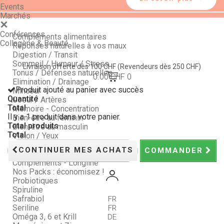
Events
Marchés
Conférences
Compléments alimentaires
Collagène & Beauté
Réponses naturelles à vos maux
Digestion / Transit
Sommeil / Humeur / Stress
Livraison offerte dès 100 CHF
(Revendeurs dès 250 CHF)
Tonus / Défenses naturelles
0.00 CHF
0
Elimination / Drainage
Produit ajouté au panier avec succès
Minceur
Quantité
Coeur / Artères
Total
Mémoire - Concentration
Il y a 1 produit dans votre panier.
Bien-être au féminin
Total produits
Bien-être au masculin
Total
Vision / Yeux
Peau, Ongles et Cheveux
CONTINUER MES ACHATS
COMMANDER
Articulations
Compléments - Longline
Nos Packs : économisez !
Probiotiques
Spiruline
Safrabiol
FR
Seriline
FR
Oméga 3, 6 et Krill
DE