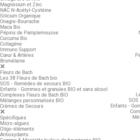
Magnésium et Zinc
NAC N-Acétyl-Cystéine
Silicium Organique
Onagre-Bourrache
Maca Bio
Pépins de Pamplemousse
Curcuma Bio
Collagène
Immuno Support
Cœur & Artères
P
Bromélaïne
Fleurs de Bach
Les 38 Fleurs de Bach bio
SOS - Remèdes de secours BIO
Enfants - Gommes et granules BIO et sans alcool
L
Complexes Fleurs de Bach BIO
SOS 
Mélanges personnalisés BIO
Enfants - Go
Crèmes de Secours
Comp
Mél
Spécifiques
Micro-algues
Oligo-éléments
Antioxydants