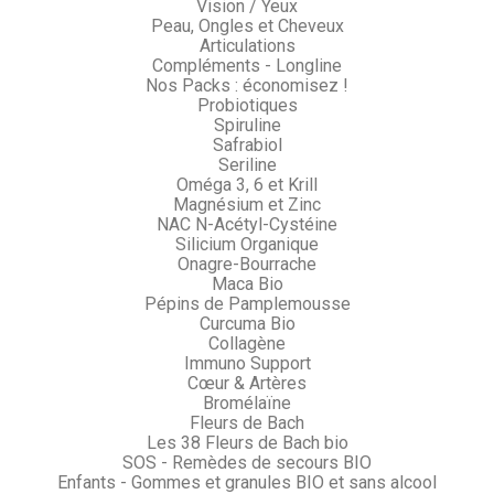
Vision / Yeux
Peau, Ongles et Cheveux
Articulations
Compléments - Longline
Nos Packs : économisez !
Probiotiques
Spiruline
Safrabiol
Seriline
Oméga 3, 6 et Krill
Magnésium et Zinc
NAC N-Acétyl-Cystéine
Silicium Organique
Onagre-Bourrache
Maca Bio
Pépins de Pamplemousse
Curcuma Bio
Collagène
Immuno Support
Cœur & Artères
Bromélaïne
Fleurs de Bach
Les 38 Fleurs de Bach bio
SOS - Remèdes de secours BIO
Enfants - Gommes et granules BIO et sans alcool