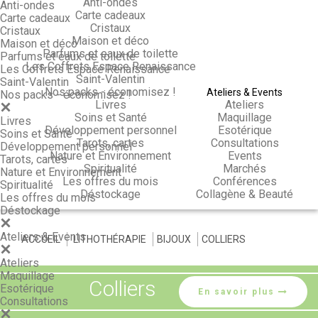
Anti-ondes
Anti-ondes
Carte cadeaux
Carte cadeaux
Cristaux
Cristaux
Maison et déco
Maison et déco
Parfums et eaux de toilette
Parfums et eaux de toilette
Les Coffrets Espace Renaissance
Les Coffrets Espace Renaissance
Saint-Valentin
Saint-Valentin
Nos packs - économisez !
Ateliers & Events
Nos packs - économisez !
Livres
Ateliers
Soins et Santé
Maquillage
Livres
Développement personnel
Esotérique
Soins et Santé
Tarots, cartes
Consultations
Développement personnel
Nature et Environnement
Events
Tarots, cartes
Spiritualité
Marchés
Nature et Environnement
Les offres du mois
Conférences
Spiritualité
Déstockage
Collagène & Beauté
Les offres du mois
Déstockage
Ateliers & Events
ACCUEIL
>
LITHOTHÉRAPIE
>
BIJOUX
>
COLLIERS
Ateliers
Maquillage
Colliers
Esotérique
En savoir plus
Consultations