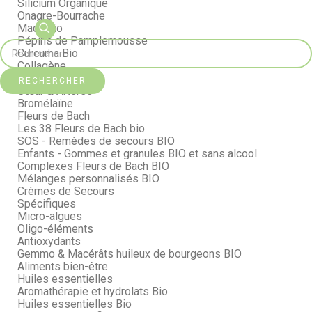
Silicium Organique
Onagre-Bourrache
Maca Bio
Pépins de Pamplemousse
Curcuma Bio
Collagène
Immuno Support
RECHERCHER
Cœur & Artères
Bromélaïne
Fleurs de Bach
Les 38 Fleurs de Bach bio
SOS - Remèdes de secours BIO
Enfants - Gommes et granules BIO et sans alcool
Complexes Fleurs de Bach BIO
Mélanges personnalisés BIO
Crèmes de Secours
Spécifiques
Micro-algues
Oligo-éléments
Antioxydants
Gemmo & Macérâts huileux de bourgeons BIO
Aliments bien-être
Huiles essentielles
Aromathérapie et hydrolats Bio
Huiles essentielles Bio