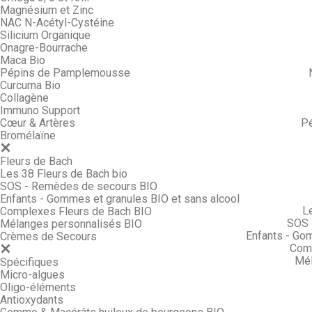
Magnésium et Zinc
NAC N-Acétyl-Cystéine
Silicium Organique
Onagre-Bourrache
Maca Bio
Pépins de Pamplemousse
Curcuma Bio
Collagène
Immuno Support
Cœur & Artères
P
Bromélaïne
Fleurs de Bach
Les 38 Fleurs de Bach bio
SOS - Remèdes de secours BIO
Enfants - Gommes et granules BIO et sans alcool
L
Complexes Fleurs de Bach BIO
SOS 
Mélanges personnalisés BIO
Enfants - Go
Crèmes de Secours
Comp
Mél
Spécifiques
Micro-algues
Oligo-éléments
Antioxydants