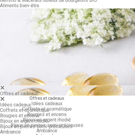
Gemmo & Macérâts huileux de bourgeons BIO
Aliments bien-être
Gemmo & Ma
Offres et cadeaux
Offres et cadeaux
Idées cadeaux
Idées cadeaux
Coffrets et cosmétique
Coffrets et cosmétique
Bougies et encens
Bougies et encens
Bijoux en argent rhodié
Bijoux en argent rhodié
Bijoux en pierres semi-précieuses
Bijoux en pierres semi-précieuses
Ambiance
Ambiance