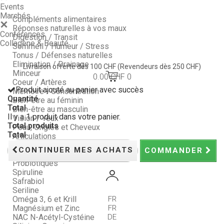
Events
Marchés
Compléments alimentaires
Réponses naturelles à vos maux
Conférences
Digestion / Transit
Collagène & Beauté
Sommeil / Humeur / Stress
Tonus / Défenses naturelles
Elimination / Drainage
Livraison offerte dès 100 CHF
(Revendeurs dès 250 CHF)
Minceur
0.00 CHF
0
Coeur / Artères
Produit ajouté au panier avec succès
Mémoire - Concentration
Quantité
Bien-être au féminin
Total
Bien-être au masculin
Il y a 1 produit dans votre panier.
Vision / Yeux
Total produits
Peau, Ongles et Cheveux
Total
Articulations
Compléments - Longline
CONTINUER MES ACHATS
COMMANDER
Nos Packs : économisez !
Probiotiques
Spiruline
Safrabiol
Seriline
Oméga 3, 6 et Krill
FR
Magnésium et Zinc
FR
NAC N-Acétyl-Cystéine
DE