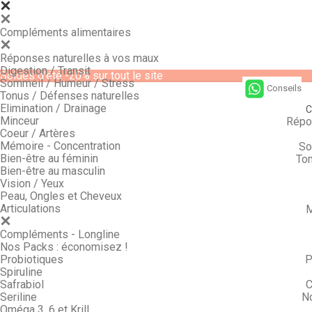
Compléments alimentaires
Réponses naturelles à vos maux
Digestion / Transit
Soldes d'été -20% sur tout le site
Sommeil / Humeur / Stress
Conseils
Tonus / Défenses naturelles
Elimination / Drainage
C
Minceur
Répo
Coeur / Artères
Mémoire - Concentration
So
Bien-être au féminin
Ton
Bien-être au masculin
Vision / Yeux
Peau, Ongles et Cheveux
Articulations
M
Compléments - Longline
Nos Packs : économisez !
Probiotiques
P
Spiruline
Safrabiol
C
Seriline
N
Oméga 3, 6 et Krill