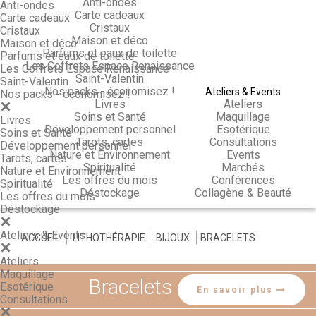
Anti-ondes
Anti-ondes
Carte cadeaux
Carte cadeaux
Cristaux
Cristaux
Maison et déco
Maison et déco
Parfums et eaux de toilette
Parfums et eaux de toilette
Les Coffrets Espace Renaissance
Les Coffrets Espace Renaissance
Saint-Valentin
Saint-Valentin
Nos packs - économisez !
Ateliers & Events
Nos packs - économisez !
Livres
Ateliers
Soins et Santé
Maquillage
Livres
Développement personnel
Esotérique
Soins et Santé
Tarots, cartes
Consultations
Développement personnel
Nature et Environnement
Events
Tarots, cartes
Spiritualité
Marchés
Nature et Environnement
Les offres du mois
Conférences
Spiritualité
Déstockage
Collagène & Beauté
Les offres du mois
Déstockage
Ateliers & Events
ACCUEIL
>
LITHOTHÉRAPIE
>
BIJOUX
>
BRACELETS
Ateliers
Maquillage
Bracelets
Esotérique
En savoir plus
Consultations