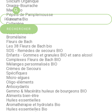
Silicium Organique
Onagre-Bourrache
Maca Bio
Pépins de Pamplemousse
Curcuma Bio
Collagène
Immuno Support
RECHERCHER
Cœur & Artères
Bromélaïne
Fleurs de Bach
Les 38 Fleurs de Bach bio
SOS - Remèdes de secours BIO
Enfants - Gommes et granules BIO et sans alcool
Complexes Fleurs de Bach BIO
Mélanges personnalisés BIO
Crèmes de Secours
Spécifiques
Micro-algues
Oligo-éléments
Antioxydants
Gemmo & Macérâts huileux de bourgeons BIO
Aliments bien-être
Huiles essentielles
Aromathérapie et hydrolats Bio
Huiles essentielles Bio