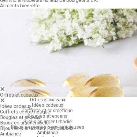
Gemmo & Macérâts huileux de bourgeons BIO
Aliments bien-être
Gemmo & Ma
Offres et cadeaux
Offres et cadeaux
Idées cadeaux
Idées cadeaux
Coffrets et cosmétique
Coffrets et cosmétique
Bougies et encens
Bougies et encens
Bijoux en argent rhodié
Bijoux en argent rhodié
Bijoux en pierres semi-précieuses
Bijoux en pierres semi-précieuses
Ambiance
Ambiance