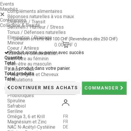
Events
Marchés
Compléments alimentaires
Réponses naturelles à vos maux
Conférences
Digestion / Transit
Collagène & Beauté
Sommeil / Humeur / Stress
Tonus / Défenses naturelles
Elimination / Drainage
Livraison offerte dès 100 CHF
(Revendeurs dès 250 CHF)
Minceur
0.00 CHF
0
Coeur / Artères
Produit ajouté au panier avec succès
Mémoire - Concentration
Quantité
Bien-être au féminin
Total
Bien-être au masculin
Il y a 1 produit dans votre panier.
Vision / Yeux
Total produits
Peau, Ongles et Cheveux
Total
Articulations
Compléments - Longline
CONTINUER MES ACHATS
COMMANDER
Nos Packs : économisez !
Probiotiques
Spiruline
Safrabiol
Seriline
Oméga 3, 6 et Krill
FR
Magnésium et Zinc
FR
NAC N-Acétyl-Cystéine
DE