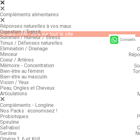
Compléments alimentaires
Réponses naturelles à vos maux
Digestion / Transit
Soldes d'été -20% sur tout le site
Sommeil / Humeur / Stress
Conseils
Tonus / Défenses naturelles
Elimination / Drainage
C
Minceur
Répo
Coeur / Artères
Mémoire - Concentration
So
Bien-être au féminin
Ton
Bien-être au masculin
Vision / Yeux
Peau, Ongles et Cheveux
Articulations
M
Compléments - Longline
Nos Packs : économisez !
Probiotiques
P
Spiruline
Safrabiol
C
Seriline
N
Oméga 3, 6 et Krill