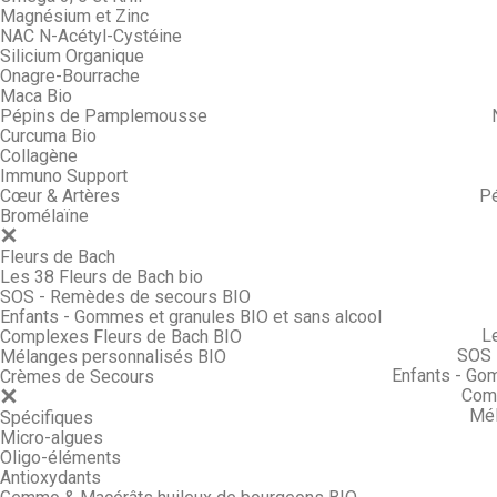
Magnésium et Zinc
NAC N-Acétyl-Cystéine
Silicium Organique
Onagre-Bourrache
Maca Bio
Pépins de Pamplemousse
Curcuma Bio
Collagène
Immuno Support
Cœur & Artères
P
Bromélaïne
Fleurs de Bach
Les 38 Fleurs de Bach bio
SOS - Remèdes de secours BIO
Enfants - Gommes et granules BIO et sans alcool
L
Complexes Fleurs de Bach BIO
SOS 
Mélanges personnalisés BIO
Enfants - Go
Crèmes de Secours
Comp
Mél
Spécifiques
Micro-algues
Oligo-éléments
Antioxydants