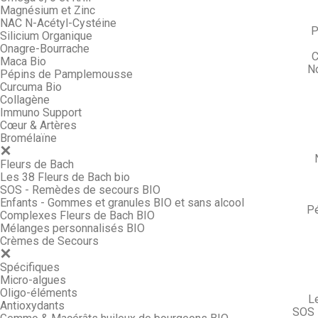
Magnésium et Zinc
NAC N-Acétyl-Cystéine
P
Silicium Organique
Onagre-Bourrache
C
Maca Bio
N
Pépins de Pamplemousse
Curcuma Bio
Collagène
Immuno Support
Cœur & Artères
Bromélaïne
Fleurs de Bach
Les 38 Fleurs de Bach bio
SOS - Remèdes de secours BIO
Enfants - Gommes et granules BIO et sans alcool
P
Complexes Fleurs de Bach BIO
Mélanges personnalisés BIO
Crèmes de Secours
Spécifiques
Micro-algues
Oligo-éléments
L
Antioxydants
SOS 