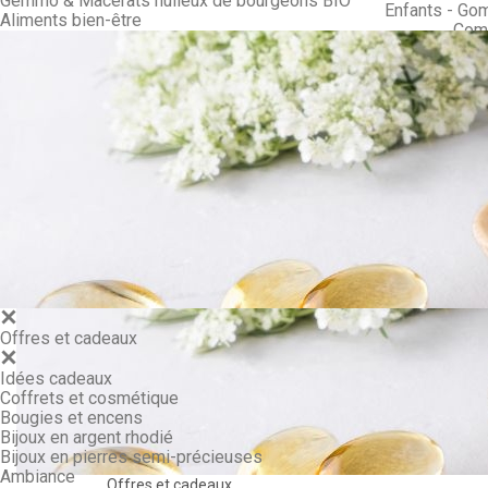
Gemmo & Macérâts huileux de bourgeons BIO
Enfants - Go
Aliments bien-être
Comp
Mél
Gemmo & Ma
Offres et cadeaux
Idées cadeaux
Coffrets et cosmétique
Bougies et encens
Bijoux en argent rhodié
Bijoux en pierres semi-précieuses
Ambiance
Offres et cadeaux