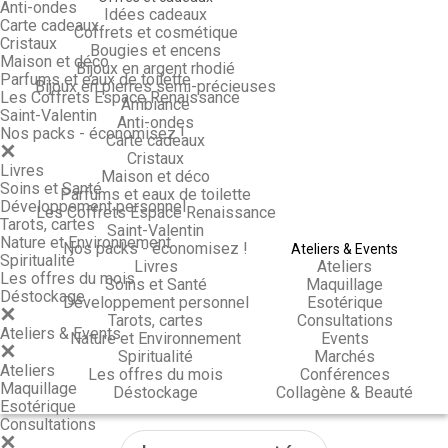
Anti-ondes
Idées cadeaux
Carte cadeaux
Coffrets et cosmétique
Cristaux
Bougies et encens
Maison et déco
Bijoux en argent rhodié
Parfums et eaux de toilette
Bijoux en pierres semi-précieuses
Les Coffrets Espace Renaissance
Ambiance
Saint-Valentin
Anti-ondes
Nos packs - économisez !
Carte cadeaux
Cristaux
Livres
Maison et déco
Soins et Santé
Parfums et eaux de toilette
Développement personnel
Les Coffrets Espace Renaissance
Tarots, cartes
Saint-Valentin
Nature et Environnement
Nos packs - économisez !
Ateliers & Events
Spiritualité
Livres
Ateliers
Les offres du mois
Soins et Santé
Maquillage
Déstockage
Développement personnel
Esotérique
Tarots, cartes
Consultations
Ateliers & Events
Nature et Environnement
Events
Spiritualité
Marchés
Ateliers
Les offres du mois
Conférences
Maquillage
Déstockage
Collagène & Beauté
Esotérique
Consultations