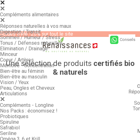
Compléments alimentaires
Réponses naturelles à vos maux
Digestion / Transit
Soldes d'été -20% sur tout le site
Sommeil / Humeur / Stress
Conseils
Tonus / Défenses naturelles
Elimination / Drainage
Minceur
Coeur / Artères
Une sélection de produits
certifiés bio
Mémoire - Concentration
& naturels
Bien-être au féminin
Bien-être au masculin
Vision / Yeux
C
Peau, Ongles et Cheveux
Répo
Articulations
So
Compléments - Longline
Ton
Nos Packs : économisez !
Probiotiques
Spiruline
Safrabiol
M
Seriline
Oméga 3, 6 et Krill