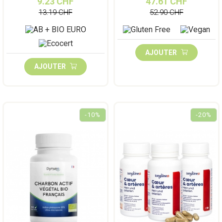
9.23 CHF
47.61 CHF
13.19 CHF
52.90 CHF
AJOUTER
AJOUTER
-10%
-20%