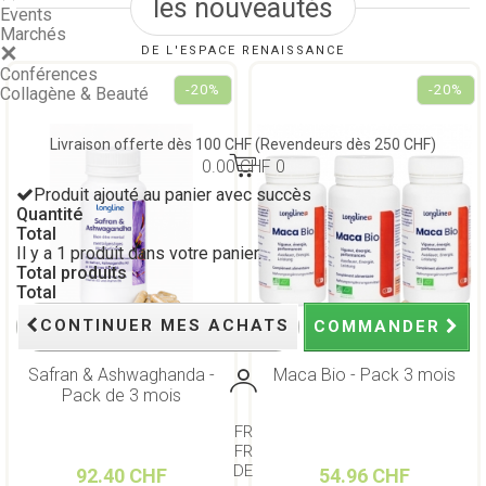
les nouveautés
Events
Marchés
DE L'ESPACE RENAISSANCE
Conférences
-20%
-20%
Collagène & Beauté
Livraison offerte dès 100 CHF
(Revendeurs dès 250 CHF)
0.00 CHF
0
Produit ajouté au panier avec succès
Quantité
Total
Il y a 1 produit dans votre panier.
Total produits
Total
CONTINUER MES ACHATS
COMMANDER
Safran & Ashwaghanda -
Maca Bio - Pack 3 mois
Pack de 3 mois
FR
FR
DE
92.40 CHF
54.96 CHF