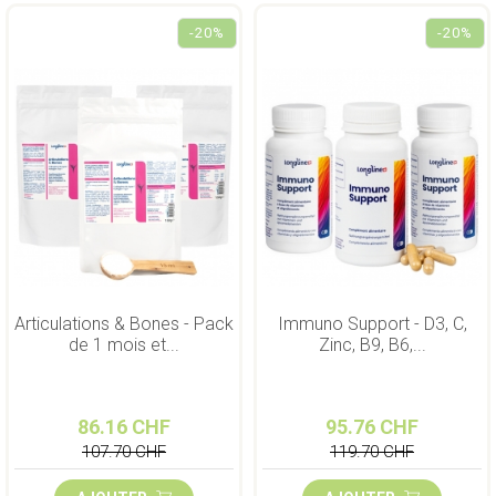
-20%
-20%
Articulations & Bones - Pack
Immuno Support - D3, C,
de 1 mois et...
Zinc, B9, B6,...
86.16 CHF
95.76 CHF
107.70 CHF
119.70 CHF