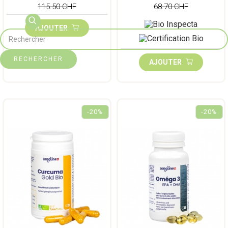
115.50 CHF
68.70 CHF
AJOUTER
RECHERCHER
AJOUTER
-20%
-20%