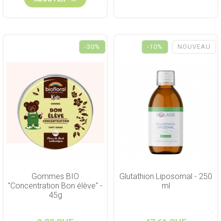
-30%
-10%
NOUVEAU
Gommes BIO
Glutathion Liposomal - 250
"Concentration Bon élève" -
ml
45g