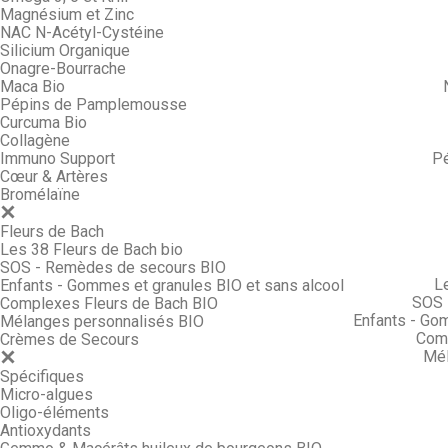
Magnésium et Zinc
NAC N-Acétyl-Cystéine
Silicium Organique
Onagre-Bourrache
Maca Bio
Pépins de Pamplemousse
Curcuma Bio
Collagène
Immuno Support
P
Cœur & Artères
Bromélaïne
Fleurs de Bach
Les 38 Fleurs de Bach bio
SOS - Remèdes de secours BIO
L
Enfants - Gommes et granules BIO et sans alcool
SOS 
Complexes Fleurs de Bach BIO
Enfants - Go
Mélanges personnalisés BIO
Comp
Crèmes de Secours
Mél
Spécifiques
Micro-algues
Oligo-éléments
Antioxydants