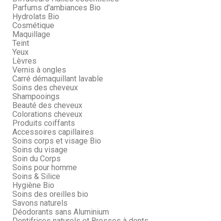
Parfums d'ambiances Bio
Hydrolats Bio
Cosmétique
Maquillage
Teint
Yeux
Lèvres
Vernis à ongles
Carré démaquillant lavable
Soins des cheveux
Shampooings
Beauté des cheveux
Colorations cheveux
Produits coiffants
Accessoires capillaires
Soins corps et visage Bio
Soins du visage
Soin du Corps
Soins pour homme
Soins & Silice
Hygiène Bio
Soins des oreilles bio
Savons naturels
Déodorants sans Aluminium
Dentifrices naturels et Brosses à dents