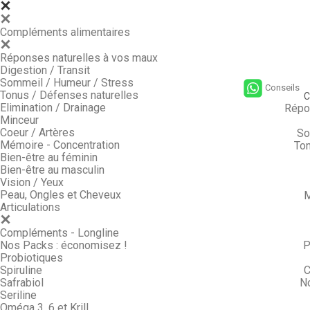
Compléments alimentaires
Réponses naturelles à vos maux
Digestion / Transit
Sommeil / Humeur / Stress
Conseils
Tonus / Défenses naturelles
C
Elimination / Drainage
Répo
Minceur
Coeur / Artères
So
Mémoire - Concentration
Ton
Bien-être au féminin
Bien-être au masculin
Vision / Yeux
Peau, Ongles et Cheveux
M
Articulations
Compléments - Longline
Nos Packs : économisez !
P
Probiotiques
Spiruline
C
Safrabiol
N
Seriline
Oméga 3, 6 et Krill