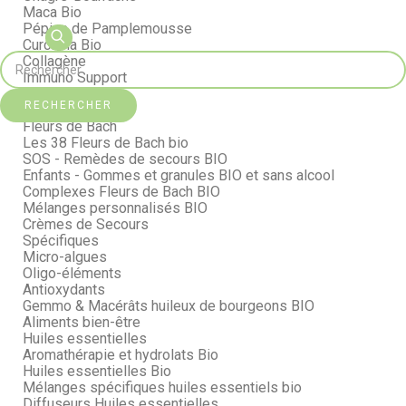
Maca Bio
Pépins de Pamplemousse
Curcuma Bio
Collagène
Immuno Support
Cœur & Artères
RECHERCHER
Bromélaïne
Fleurs de Bach
Les 38 Fleurs de Bach bio
SOS - Remèdes de secours BIO
Enfants - Gommes et granules BIO et sans alcool
Complexes Fleurs de Bach BIO
Mélanges personnalisés BIO
Crèmes de Secours
Spécifiques
Micro-algues
Oligo-éléments
Antioxydants
Gemmo & Macérâts huileux de bourgeons BIO
Aliments bien-être
Huiles essentielles
Aromathérapie et hydrolats Bio
Huiles essentielles Bio
Mélanges spécifiques huiles essentiels bio
Diffuseurs Huiles essentielles