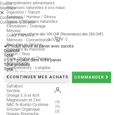
Compléments alimentaires
Events
Réponses naturelles à vos maux
Marchés
Digestion / Transit
Sommeil / Humeur / Stress
Conférences
Tonus / Défenses naturelles
Collagène & Beauté
Elimination / Drainage
Minceur
Livraison offerte dès 100 CHF
(Revendeurs dès 250 CHF)
Coeur / Artères
0.00 CHF
0
Mémoire - Concentration
Bien-être au féminin
Produit ajouté au panier avec succès
Bien-être au masculin
Quantité
Vision / Yeux
Total
Peau, Ongles et Cheveux
Il y a 1 produit dans votre panier.
Articulations
Total produits
Compléments - Longline
Total
Nos Packs : économisez !
Probiotiques
CONTINUER MES ACHATS
COMMANDER
Spiruline
Safrabiol
Seriline
Oméga 3, 6 et Krill
Magnésium et Zinc
FR
NAC N-Acétyl-Cystéine
FR
Silicium Organique
DE
Onagre-Bourrache