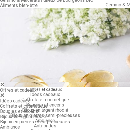
Gemmo & Macérâts huileux de bourgeons BIO
Gemmo & Ma
Aliments bien-être
Offres et cadeaux
Offres et cadeaux
Idées cadeaux
Coffrets et cosmétique
Idées cadeaux
Bougies et encens
Coffrets et cosmétique
Bijoux en argent rhodié
Bougies et encens
Bijoux en pierres semi-précieuses
Bijoux en argent rhodié
Ambiance
Bijoux en pierres semi-précieuses
Anti-ondes
Ambiance