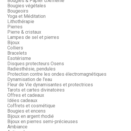
Bougies & Papier d'Arménie
Bougies végétales
Bougeoirs
Yoga et Méditation
Lithothérapie
Pierres
Pierre & cristaux
Lampes de sel et pierres
Bijoux
Colliers
Bracelets
Esotérisme
Disques protecteurs Osens
Radiesthésie, pendules
Protection contre les ondes électromagnétiques
Dynamisation de l'eau
Fleur de Vie dynamisantes et protectrices
Tarots et cartes divinatoires
Offres et cadeaux
Idées cadeaux
Coffrets et cosmétique
Bougies et encens
Bijoux en argent rhodié
Bijoux en pierres semi-précieuses
Ambiance