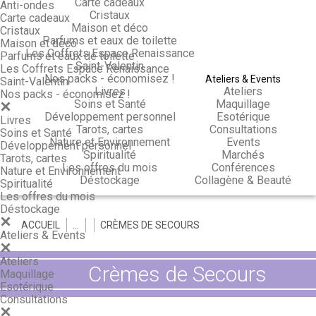
Carte cadeaux
Anti-ondes
Cristaux
Carte cadeaux
Maison et déco
Cristaux
Parfums et eaux de toilette
Maison et déco
Les Coffrets Espace Renaissance
Parfums et eaux de toilette
Saint-Valentin
Les Coffrets Espace Renaissance
Nos packs - économisez !
Ateliers & Events
Saint-Valentin
Livres
Ateliers
Nos packs - économisez !
Soins et Santé
Maquillage
Développement personnel
Esotérique
Livres
Tarots, cartes
Consultations
Soins et Santé
Nature et Environnement
Events
Développement personnel
Spiritualité
Marchés
Tarots, cartes
Les offres du mois
Conférences
Nature et Environnement
Déstockage
Collagène & Beauté
Spiritualité
Les offres du mois
Déstockage
ACCUEIL
>
>
>
CRÈMES DE SECOURS
Ateliers & Events
Ateliers
Crèmes de Secours
Maquillage
Esotérique
Consultations