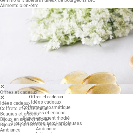
Gemmo & Macérâts huileux de bourgeons BIO
Aliments bien-être
Gemmo & Ma
Offres et cadeaux
Offres et cadeaux
Idées cadeaux
Idées cadeaux
Coffrets et cosmétique
Coffrets et cosmétique
Bougies et encens
Bougies et encens
Bijoux en argent rhodié
Bijoux en argent rhodié
Bijoux en pierres semi-précieuses
Bijoux en pierres semi-précieuses
Ambiance
Ambiance