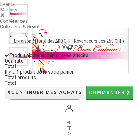
Events
Marchés
Conférences
Collagène & Beauté
Livraison offerte dès 100 CHF
(Revendeurs dès 250 CHF)
0.00 CHF
0
Produit ajouté au panier avec succès
Quantité
Total
Il y a 1 produit dans votre panier.
Total produits
Total
CONTINUER MES ACHATS
COMMANDER
FR
FR
DE