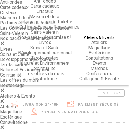
Anti-ondes
Anti-ondes
Carte cadeaux
Carte cadeaux
Cristaux
Cristaux
Maison et déco
Maison et déco
Parfums et eaux de toilette
Parfums et eaux de toilette
Les Coffrets Espace Renaissance
Les Coffrets Espace Renaissance
Saint-Valentin
Saint-Valentin
Nos packs - économisez !
Ateliers & Events
Nos packs - économisez !
Livres
Ateliers
Soins et Santé
Maquillage
Livres
Développement personnel
Esotérique
Soins et Santé
Tarots, cartes
Consultations
Développement personnel
Nature et Environnement
Events
Tarots, cartes
Spiritualité
Marchés
Nature et Environnement
Les offres du mois
Conférences
Spiritualité
Déstockage
Collagène & Beauté
Les offres du mois
Déstockage
EN STOCK
Ateliers & Events
LIVRAISON 24-48H
PAIEMENT SÉCURISÉ
Ateliers
Maquillage
CONSEILS EN NATUROPATHIE
Esotérique
Consultations