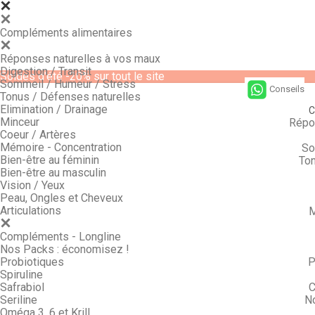
Compléments alimentaires
Réponses naturelles à vos maux
Digestion / Transit
Soldes d'été -20% sur tout le site
Sommeil / Humeur / Stress
Conseils
Tonus / Défenses naturelles
Elimination / Drainage
C
Minceur
Répo
Coeur / Artères
Mémoire - Concentration
So
Bien-être au féminin
Ton
Bien-être au masculin
Vision / Yeux
Peau, Ongles et Cheveux
Articulations
M
Compléments - Longline
Nos Packs : économisez !
Probiotiques
P
Spiruline
Safrabiol
C
Seriline
N
Oméga 3, 6 et Krill