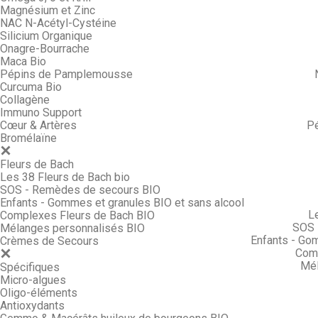
Magnésium et Zinc
NAC N-Acétyl-Cystéine
Silicium Organique
Onagre-Bourrache
Maca Bio
Pépins de Pamplemousse
Curcuma Bio
Collagène
Immuno Support
Cœur & Artères
P
Bromélaïne
Fleurs de Bach
Les 38 Fleurs de Bach bio
SOS - Remèdes de secours BIO
Enfants - Gommes et granules BIO et sans alcool
L
Complexes Fleurs de Bach BIO
SOS 
Mélanges personnalisés BIO
Enfants - Go
Crèmes de Secours
Comp
Mél
Spécifiques
Micro-algues
Oligo-éléments
Antioxydants