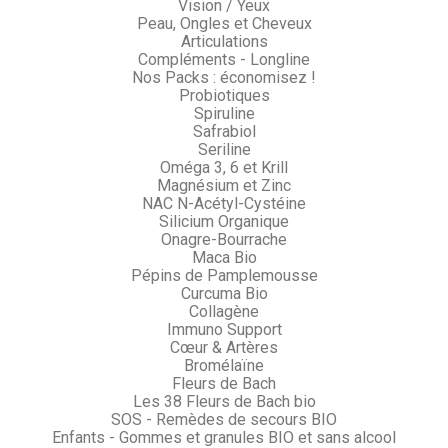
Vision / Yeux
Peau, Ongles et Cheveux
Articulations
Compléments - Longline
Nos Packs : économisez !
Probiotiques
Spiruline
Safrabiol
Seriline
Oméga 3, 6 et Krill
Magnésium et Zinc
NAC N-Acétyl-Cystéine
Silicium Organique
Onagre-Bourrache
Maca Bio
Pépins de Pamplemousse
Curcuma Bio
Collagène
Immuno Support
Cœur & Artères
Bromélaïne
Fleurs de Bach
Les 38 Fleurs de Bach bio
SOS - Remèdes de secours BIO
Enfants - Gommes et granules BIO et sans alcool