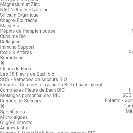
Magnésium et Zinc
NAC N-Acétyl-Cystéine
Silicium Organique
Onagre-Bourrache
Maca Bio
Pépins de Pamplemousse
Curcuma Bio
Collagène
Immuno Support
Cœur & Artères
P
Bromélaïne
Fleurs de Bach
Les 38 Fleurs de Bach bio
SOS - Remèdes de secours BIO
Enfants - Gommes et granules BIO et sans alcool
L
Complexes Fleurs de Bach BIO
SOS 
Mélanges personnalisés BIO
Enfants - Go
Crèmes de Secours
Comp
Mél
Spécifiques
Micro-algues
Oligo-éléments
Antioxydants