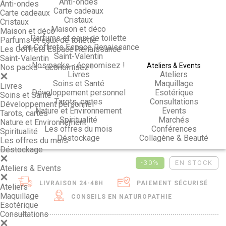
Anti-ondes
Anti-ondes
Carte cadeaux
Carte cadeaux
Cristaux
Cristaux
Maison et déco
Maison et déco
Parfums et eaux de toilette
Parfums et eaux de toilette
Les Coffrets Espace Renaissance
Les Coffrets Espace Renaissance
Saint-Valentin
Saint-Valentin
Nos packs - économisez !
Ateliers & Events
Nos packs - économisez !
Livres
Ateliers
Soins et Santé
Maquillage
Livres
Développement personnel
Esotérique
Soins et Santé
Tarots, cartes
Consultations
Développement personnel
Nature et Environnement
Events
Tarots, cartes
Spiritualité
Marchés
Nature et Environnement
Les offres du mois
Conférences
Spiritualité
Déstockage
Collagène & Beauté
Les offres du mois
Déstockage
-30%
EN STOCK
Ateliers & Events
LIVRAISON 24-48H
PAIEMENT SÉCURISÉ
Ateliers
Maquillage
CONSEILS EN NATUROPATHIE
Esotérique
Consultations