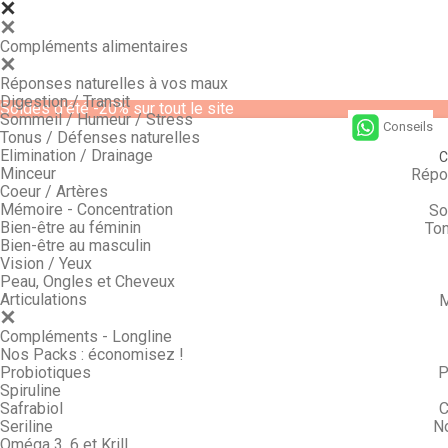
Compléments alimentaires
Réponses naturelles à vos maux
Digestion / Transit
Soldes d'été -20% sur tout le site
Sommeil / Humeur / Stress
Conseils
Tonus / Défenses naturelles
Elimination / Drainage
C
Minceur
Répo
Coeur / Artères
Mémoire - Concentration
So
Bien-être au féminin
Ton
Bien-être au masculin
Vision / Yeux
Peau, Ongles et Cheveux
Articulations
M
Compléments - Longline
Nos Packs : économisez !
Probiotiques
P
Spiruline
Safrabiol
C
Seriline
N
Oméga 3, 6 et Krill