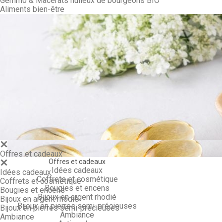
Gemmo & Macérâts huileux de bourgeons BIO
Aliments bien-être
Gemmo & Ma
Offres et cadeaux
Offres et cadeaux
Idées cadeaux
Idées cadeaux
Coffrets et cosmétique
Coffrets et cosmétique
Bougies et encens
Bougies et encens
Bijoux en argent rhodié
Bijoux en argent rhodié
Bijoux en pierres semi-précieuses
Bijoux en pierres semi-précieuses
Ambiance
Ambiance