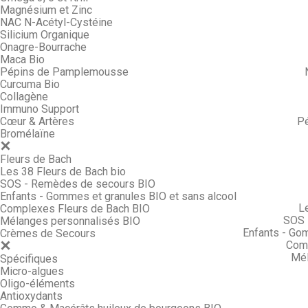
Magnésium et Zinc
NAC N-Acétyl-Cystéine
Silicium Organique
Onagre-Bourrache
Maca Bio
Pépins de Pamplemousse
Curcuma Bio
Collagène
Immuno Support
Cœur & Artères
P
Bromélaïne
Fleurs de Bach
Les 38 Fleurs de Bach bio
SOS - Remèdes de secours BIO
Enfants - Gommes et granules BIO et sans alcool
L
Complexes Fleurs de Bach BIO
SOS 
Mélanges personnalisés BIO
Enfants - Go
Crèmes de Secours
Comp
Mél
Spécifiques
Micro-algues
Oligo-éléments
Antioxydants