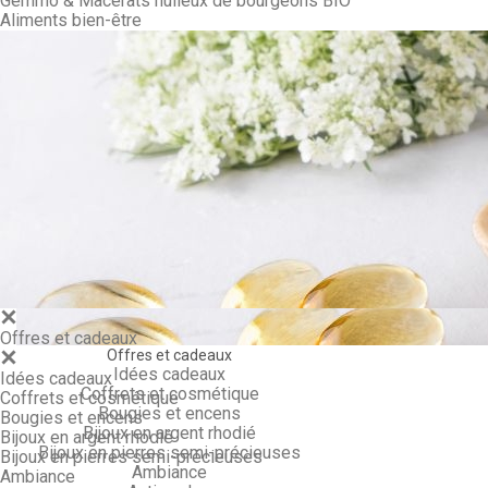
Gemmo & Macérâts huileux de bourgeons BIO
Aliments bien-être
Gemmo & Ma
Offres et cadeaux
Offres et cadeaux
Idées cadeaux
Idées cadeaux
Coffrets et cosmétique
Coffrets et cosmétique
Bougies et encens
Bougies et encens
Bijoux en argent rhodié
Bijoux en argent rhodié
Bijoux en pierres semi-précieuses
Bijoux en pierres semi-précieuses
Ambiance
Ambiance