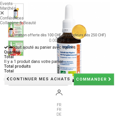
Events
Marchés
Conférences
Collagène & Beauté
Livraison offerte dès 100 CHF
(Revendeurs dès 250 CHF)
0.00 CHF
0
Produit ajouté au panier avec succès
Quantité
Total
Il y a 1 produit dans votre panier.
Total produits
Total
CONTINUER MES ACHATS
COMMANDER
FR
FR
DE