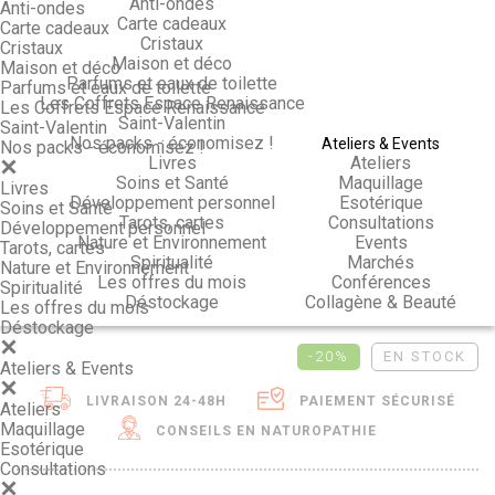
Anti-ondes
Anti-ondes
Carte cadeaux
Carte cadeaux
Cristaux
Cristaux
Maison et déco
Maison et déco
Parfums et eaux de toilette
Parfums et eaux de toilette
Les Coffrets Espace Renaissance
Les Coffrets Espace Renaissance
Saint-Valentin
Saint-Valentin
Nos packs - économisez !
Ateliers & Events
Nos packs - économisez !
Livres
Ateliers
Soins et Santé
Maquillage
Livres
Développement personnel
Esotérique
Soins et Santé
Tarots, cartes
Consultations
Développement personnel
Nature et Environnement
Events
Tarots, cartes
Spiritualité
Marchés
Nature et Environnement
Les offres du mois
Conférences
Spiritualité
Déstockage
Collagène & Beauté
Les offres du mois
Déstockage
-20%
EN STOCK
Ateliers & Events
LIVRAISON 24-48H
PAIEMENT SÉCURISÉ
Ateliers
Maquillage
CONSEILS EN NATUROPATHIE
Esotérique
Consultations