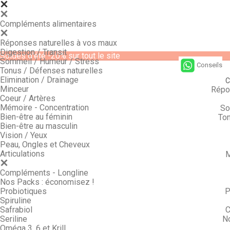
Compléments alimentaires
Réponses naturelles à vos maux
Digestion / Transit
Soldes d'été -20% sur tout le site
Sommeil / Humeur / Stress
Conseils
Tonus / Défenses naturelles
Elimination / Drainage
C
Minceur
Répo
Coeur / Artères
Mémoire - Concentration
So
Bien-être au féminin
Ton
Bien-être au masculin
Vision / Yeux
Peau, Ongles et Cheveux
Articulations
M
Compléments - Longline
Nos Packs : économisez !
Probiotiques
P
Spiruline
Safrabiol
C
Seriline
N
Oméga 3, 6 et Krill